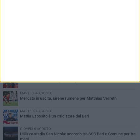
PIÙ LETTI QUESTA SETTIMANA
MARTEDÌ 4 AGOSTO
SSC Bari, scoppia definitivamente il caso Sibilli
MARTEDÌ 4 AGOSTO
Caso Sibilli, Marino risponde al procuratore
MARTEDÌ 4 AGOSTO
Mercato in uscita, sirene rumene per Matthias Verreth
MARTEDÌ 4 AGOSTO
Mattia Esposito è un calciatore del Bari
GIOVEDÌ 6 AGOSTO
Utilizzo stadio San Nicola: accordo tra SSC Bari e Comune per tre
mesi