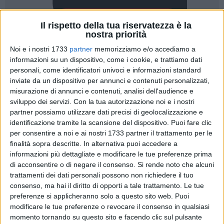
Il rispetto della tua riservatezza è la
nostra priorità
Noi e i nostri 1733
partner
memorizziamo e/o accediamo a
informazioni su un dispositivo, come i cookie, e trattiamo dati
14
personali, come identificatori univoci e informazioni standard
inviate da un dispositivo per annunci e contenuti personalizzati,
misurazione di annunci e contenuti, analisi dell'audience e
sviluppo dei servizi.
Con la tua autorizzazione noi e i nostri
Si giocherà a Bari da oggi, venerdì 7, fino a domenica 9
partner possiamo utilizzare dati precisi di geolocalizzazione e
luglio, sui campi del Country Club, il primo Campionato
identificazione tramite la scansione del dispositivo. Puoi fare clic
nazionale di tennis integrato "La bella storia del Tennis per
per consentire a noi e ai nostri 1733 partner il trattamento per le
tutti - Memorial Carlo Valente".
finalità sopra descritte. In alternativa puoi accedere a
informazioni più dettagliate e modificare le tue preferenze prima
Il torneo, sostenuto dal Comune di Bari, è organizzato dalla
di acconsentire o di negare il consenso.
Si rende noto che alcuni
trattamenti dei dati personali possono non richiedere il tuo
Fondazione Carlo Valente Onlus, dalla Fitp - Federazione
consenso, ma hai il diritto di opporti a tale trattamento. Le tue
Tennis e Padel e dal New Country tennis Academy: a
preferenze si applicheranno solo a questo sito web. Puoi
scendere in campo saranno otto atleti paralimpici di
modificare le tue preferenze o revocare il consenso in qualsiasi
altrettante regioni d'Italia che giocheranno in coppia con otto
momento tornando su questo sito e facendo clic sul pulsante