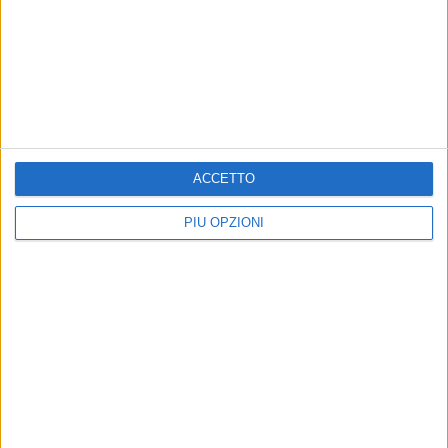
BARI - 12 FEBBRAIO 2022
Monopoli-Bari 0-0, Mignani: «D’Errico? Non è
entrato come doveva». Simeri: «Mi sono
sentito pugnalato dai tifosi»
Precedente
1
2
...
109
110
111
112
113
ACCETTO
...
Successiva
PIÙ OPZIONI