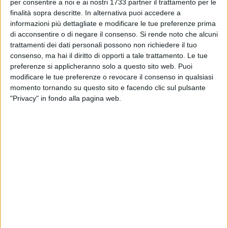
BARI - 23 FEBBRAIO 2022
per consentire a noi e ai nostri 1733 partner il trattamento per le
Bari-Picerno 1-0, Mignani: «Squadra viva,
finalità sopra descritte. In alternativa puoi accedere a
l’abbiamo dimostrato». D’Errico: «Quando
informazioni più dettagliate e modificare le tue preferenze prima
sbaglio lo ammetto»
di acconsentire o di negare il consenso.
Si rende noto che alcuni
trattamenti dei dati personali possono non richiedere il tuo
BARI - 22 FEBBRAIO 2022
consenso, ma hai il diritto di opporti a tale trattamento. Le tue
Antenucci-goal, il Bari torna a vincere: 1-0 sul
preferenze si applicheranno solo a questo sito web. Puoi
Picerno al San Nicola. Biancorossi a +6
modificare le tue preferenze o revocare il consenso in qualsiasi
momento tornando su questo sito e facendo clic sul pulsante
BARI - 20 FEBBRAIO 2022
"Privacy" in fondo alla pagina web.
Bari, ora è crisi. Tutti in ritiro per ritrovare spirito
e umiltà
BARI - 19 FEBBRAIO 2022
Bari-Campobasso 2-3, Polito: «Chiedo scusa
alla città. Da oggi squadra in ritiro»
BARI - 19 FEBBRAIO 2022
La rimonta del Bari resta a metà, il
Campobasso fa festa: 2-3 al San Nicola