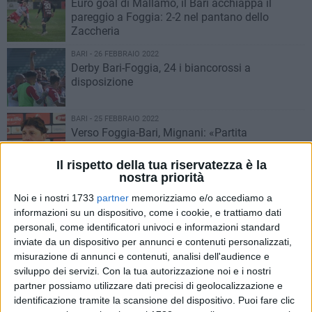
Euro goal di Mallamo, il Bari acchiappa il
pareggio a Foggia: 2-2 nel pantano dello
Zaccheria
BARI - 26 FEBBRAIO 2022
Derby Bari-Foggia, 24 i biancorossi a
disposizione
BARI - 25 FEBBRAIO 2022
Verso Foggia-Bari, Mignani: «Partita
importante come le altre. Gioco di Zeman?
Preferisco equilibrio»
Il rispetto della tua riservatezza è la
nostra priorità
BARI - 24 FEBBRAIO 2022
Foggia-Bari, trasferta vietata ai residenti
Noi e i nostri 1733
partner
memorizziamo e/o accediamo a
nell'area metropolitana e nella provincia Bat
informazioni su un dispositivo, come i cookie, e trattiamo dati
personali, come identificatori univoci e informazioni standard
inviate da un dispositivo per annunci e contenuti personalizzati,
BARI - 23 FEBBRAIO 2022
misurazione di annunci e contenuti, analisi dell'audience e
Tre punti per scacciare i fantasmi, il Bari
sviluppo dei servizi.
Con la tua autorizzazione noi e i nostri
risponde alla crisi da squadra
partner possiamo utilizzare dati precisi di geolocalizzazione e
identificazione tramite la scansione del dispositivo. Puoi fare clic