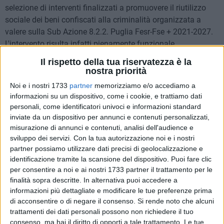
selezione di interventi finalizzati a promuovere il riutilizzo
sociale dei beni confiscati alla criminalità organizzata a
valere sulla Sub Azione 8.2.2. Puglia Fesr-Fse + 2021-2027.
L'intervento risulta infatti pienamente funzionale
all'attuazione di politiche a favore della legalità, della
Il rispetto della tua riservatezza è la
sicurezza e della prevenzione delle situazioni di disagio, in
nostra priorità
quanto mira a garantire il riutilizzo e la fruizione sociale di
Noi e i nostri 1733
partner
memorizziamo e/o accediamo a
un immobile confiscato alla criminalità organizzata per
informazioni su un dispositivo, come i cookie, e trattiamo dati
promuovere inclusione e contrastare ogni forma di
personali, come identificatori univoci e informazioni standard
discriminazione attraverso attività che contribuiscono allo
inviate da un dispositivo per annunci e contenuti personalizzati,
sviluppo locale e alla riduzione di ogni forma di disparità,
misurazione di annunci e contenuti, analisi dell'audience e
sviluppo dei servizi.
Con la tua autorizzazione noi e i nostri
facilitando l'accesso ai servizi sociali, culturali e ricreativi e
partner possiamo utilizzare dati precisi di geolocalizzazione e
favorendo, tra l'altro, sinergie tra i servizi istituzionali e i
identificazione tramite la scansione del dispositivo. Puoi fare clic
servizi territoriali di comunità.
per consentire a noi e ai nostri 1733 partner il trattamento per le
finalità sopra descritte. In alternativa puoi accedere a
La delibera approvata oggi è il risultato di un percorso che
informazioni più dettagliate e modificare le tue preferenze prima
ha preso avvio a maggio scorso con il coinvolgimento di una
di acconsentire o di negare il consenso.
Si rende noto che alcuni
rete di attori locali nell'attività di definizione della proposta
trattamenti dei dati personali possono non richiedere il tuo
consenso, ma hai il diritto di opporti a tale trattamento. Le tue
progettuale: dapprima è stato organizzato un open-day per