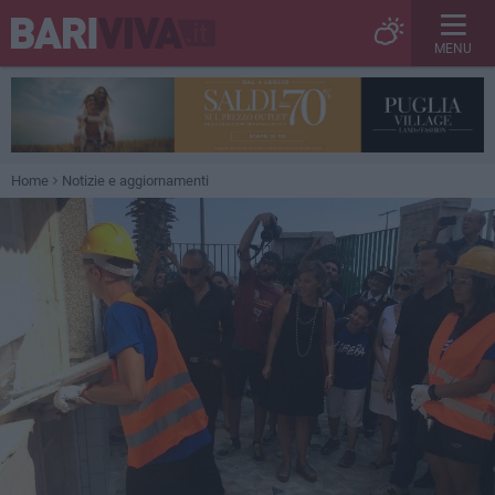
MENU
Home
Notizie e aggiornamenti