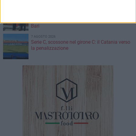
7 AGOSTO 2026
Visita del Console Generale degli Stati Uniti
d’America a Napoli: l'incontro con il prefetto di
Bari
7 AGOSTO 2026
Serie C, scossone nel girone C: il Catania verso
la penalizzazione