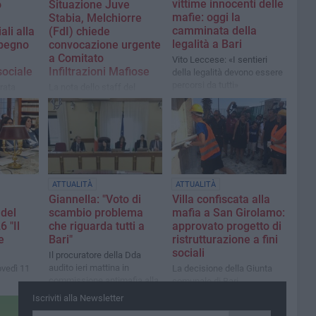
vittime innocenti delle
o
Situazione Juve
mafie: oggi la
Stabia, Melchiorre
camminata della
li alla
(FdI) chiede
legalità a Bari
mpegno
convocazione urgente
a Comitato
Vito Leccese: «I sentieri
sociale
Infiltrazioni Mafiose
della legalità devono essere
percorsi da tutti»
rata
La nota dello staff del
senatore barese
acket
natore
 don
ATTUALITÀ
ATTUALITÀ
Giannella: "Voto di
Villa confiscata alla
del
scambio problema
mafia a San Girolamo:
 "Il
che riguarda tutti a
approvato progetto di
e
Bari"
ristrutturazione a fini
sociali
Il procuratore della Dda
audito ieri mattina in
ovedì 11
La decisione della Giunta
commissione antimafia alla
comunale di Bari
Camera
Iscriviti alla Newsletter