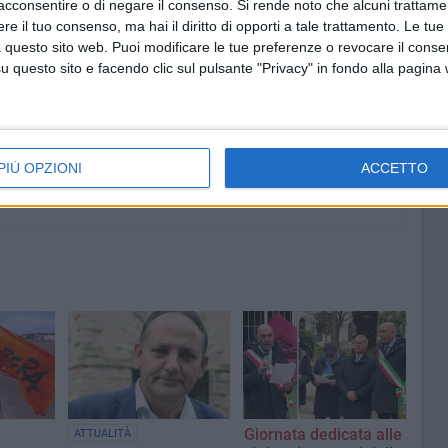
acconsentire o di negare il consenso.
Si rende noto che alcuni trattamen
e il tuo consenso, ma hai il diritto di opporti a tale trattamento. Le tue
9 AGOSTO 2026
 questo sito web. Puoi modificare le tue preferenze o revocare il conse
ese: una
35° Anniversario arrivo della
questo sito e facendo clic sul pulsante "Privacy" in fondo alla pagina
Vlora: Bari fa rete
PIÙ OPZIONI
ACCETTO
Giornata dedicata alle
ATTUALITÀ