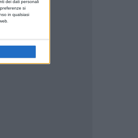
ti dei dati personali
 preferenze si
nso in qualsiasi
 web.