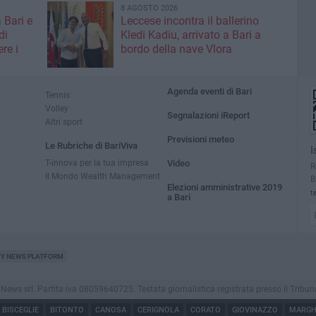
8 AGOSTO 2026
 Bari e
Leccese incontra il ballerino
di
Kledi Kadiu, arrivato a Bari a
re i
bordo della nave Vlora
Agenda eventi di Bari
Tennis
Volley
Segnalazioni iReport
Altri sport
Previsioni meteo
Le Rubriche di BariViva
I
T-innova per la tua impresa
Video
R
Il Mondo Wealth Management
B
Elezioni amministrative 2019
t
a Bari
TY NEWS PLATFORM
s srl. Partita iva 08059640725. Testata giornalistica registrata presso il Tribunale di
BISCEGLIE
BITONTO
CANOSA
CERIGNOLA
CORATO
GIOVINAZZO
MARGHE