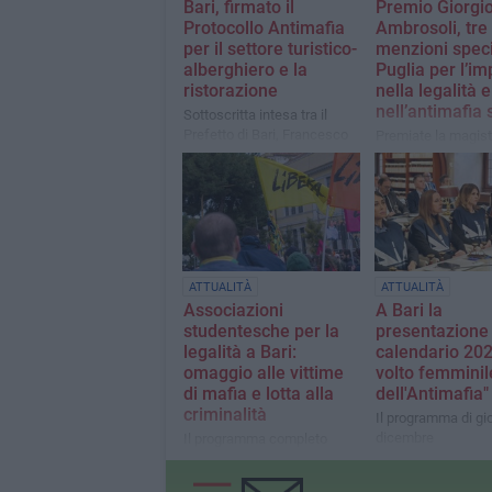
Bari, firmato il
Premio Giorgi
Protocollo Antimafia
Ambrosoli, tre
per il settore turistico-
menzioni specia
alberghiero e la
Puglia per l’i
ristorazione
nella legalità e
nell’antimafia 
Sottoscritta intesa tra il
Prefetto di Bari, Francesco
Premiate la magist
Russo e il Sindaco di Bari,
Silvia Curione, la
Vito Leccese
Federazione Antir
Italiana e il coordi
regionale di Libera
Angelo Cassano
ATTUALITÀ
ATTUALITÀ
Associazioni
A Bari la
studentesche per la
presentazione 
legalità a Bari:
calendario 2026
omaggio alle vittime
volto femminil
di mafia e lotta alla
dell'Antimafia"
criminalità
Il programma di gi
dicembre
Il programma completo
della giornata di domani 19
marzo