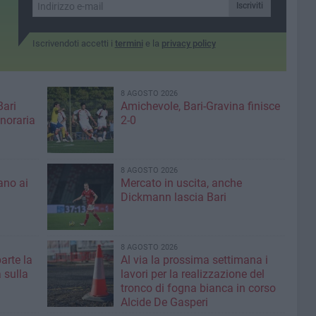
Iscriviti
Iscrivendoti accetti i
termini
e la
privacy policy
8 AGOSTO 2026
Bari
Amichevole, Bari-Gravina finisce
noraria
2-0
8 AGOSTO 2026
ano ai
Mercato in uscita, anche
Dickmann lascia Bari
8 AGOSTO 2026
parte la
Al via la prossima settimana i
 sulla
lavori per la realizzazione del
tronco di fogna bianca in corso
Alcide De Gasperi