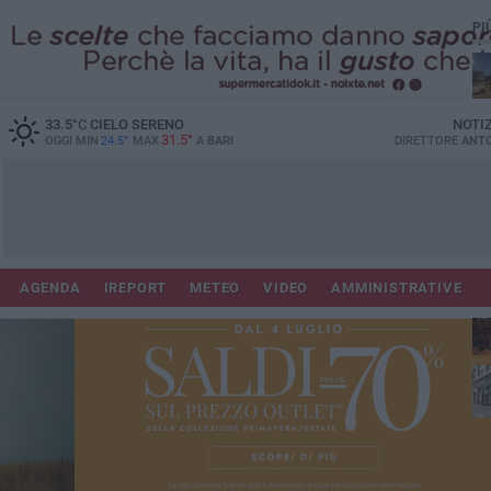
PI
Co
33.5
°C
CIELO SERENO
NOTI
31.5°
OGGI MIN
24.5°
MAX
A
BARI
DIRETTORE
ANTO
AGENDA
IREPORT
METEO
VIDEO
AMMINISTRATIVE
Lec