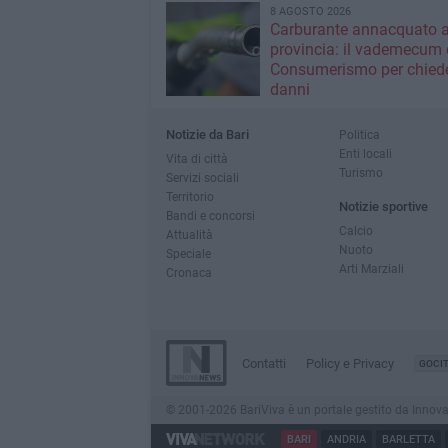
8 AGOSTO 2026
Carburante annacquato a
provincia: il vademecum 
Consumerismo per chiede
danni
Notizie da Bari
Politica
Enti locali
Vita di città
Turismo
Servizi sociali
Territorio
Notizie sportive
Bandi e concorsi
Calcio
Attualità
Nuoto
Speciale
Arti Marziali
Cronaca
Contatti
Policy e Privacy
GOCI
© 2001-2026 BariViva è un portale gestito da InnovaNew
BARI
ANDRIA
BARLETTA