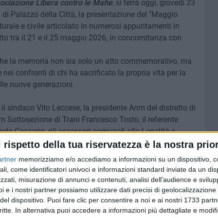
ociazione Libera contro le Mafie
, si terrà oggi, giovedì 23
ia di Palazzo della Città, la presentazione del "Maggio
turale e civile articolato in numerosi appuntamenti in
retto tra il 21 e il 25 maggio 2026, in concomitanza con
che la memoria non sia solo un atto commemorativo, ma
nei confronti di chi ha sacrificato la propria vita per la
elle nuove generazioni.
il sindaco Vito Leccese, la presidente Anm del distretto di
m Sottosezione di Trani Francesco Tosto, il referente
elo Cassano, gli assessori comunali alla Legalità e
 Culture, Paola Romano, e il cantautore e musicista Giò
l rispetto della tua riservatezza è la nostra prior
artner
memorizziamo e/o accediamo a informazioni su un dispositivo, c
, alle scuole, alle università, alle istituzioni e a tutte le
ali, come identificatori univoci e informazioni standard inviate da un di
comune consapevolezza che la lotta alla mafia sia, prima di
zzati, misurazione di annunci e contenuti, analisi dell'audience e svilupp
i e i nostri partner possiamo utilizzare dati precisi di geolocalizzazione 
del dispositivo. Puoi fare clic per consentire a noi e ai nostri 1733 partn
critte. In alternativa puoi accedere a informazioni più dettagliate e modif