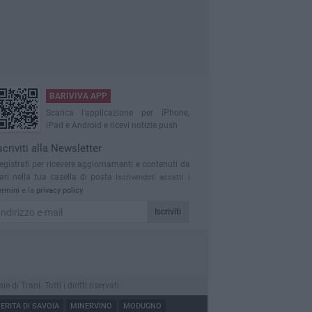
BARIVIVA APP
Scarica l'applicazione per iPhone,
iPad e Android e ricevi notizie push
scriviti alla Newsletter
egistrati per ricevere aggiornamenti e contenuti da
ari nella tua casella di posta
Iscrivendoti accetti i
ermini
e la
privacy policy
Iscriviti
 Trani. Tutti i diritti riservati.
RITA DI SAVOIA
MINERVINO
MODUGNO