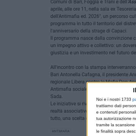
Comuni di Bari, Foggia e Trani e dell
'Ass
aprile, alle ore 11, nella sala ex Tesorer
dell'Antimafia ed. 2026", un percorso cul
programma in tutto il territorio del dist
l'anniversario della strage di Capaci.
Il programma nasce dalla convinzione 
un impegno attivo e collettivo: un dovere 
giustizia e un investimento nel futuro d
All'incontro con la stampa interverranno 
Bari Antonella Cafagna, il presidente An
regionale Libera contro le Mafie Don Ang
Antimafia sociale, Nicola Grasso, e alle
I
Sada.
Noi e i nostri 1733
p
Le iniziative si rivolgono alla cittadinanza
trattiamo dati person
realtà associative del territorio, nella 
e contenuti personali
tutto, una scelta culturale e civile.
tua autorizzazione no
tramite la scansione 
le finalità sopra des
ANTIMAFIA