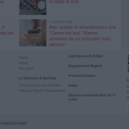
se
le stelle di Bari
5 AGOSTO 2026
 il
Bari, scippa lo smartphone a una
ere per
12enne sul bus: 34enne
arrestato da un poliziotto fuori
servizio
Agenda eventi di Bari
Tennis
Volley
Segnalazioni iReport
Altri sport
Previsioni meteo
Le Rubriche di BariViva
I
T-innova per la tua impresa
Video
R
Il Mondo Wealth Management
B
Elezioni amministrative 2019
t
a Bari
TY NEWS PLATFORM