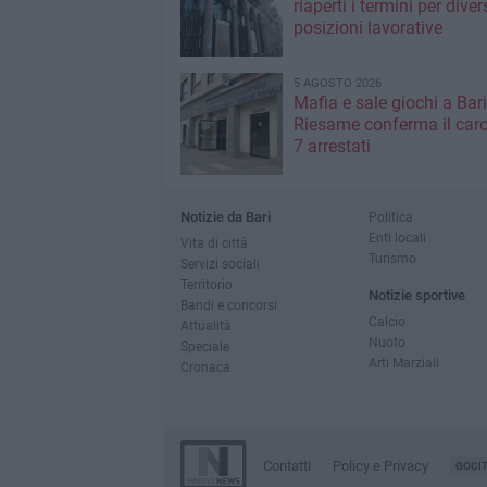
riaperti i termini per diver
posizioni lavorative
5 AGOSTO 2026
Mafia e sale giochi a Bari,
Riesame conferma il carc
7 arrestati
Notizie da Bari
Politica
Enti locali
Vita di città
Turismo
Servizi sociali
Territorio
Notizie sportive
Bandi e concorsi
Calcio
Attualità
Nuoto
Speciale
Arti Marziali
Cronaca
Contatti
Policy e Privacy
GOCI