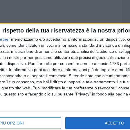
l rispetto della tua riservatezza è la nostra prior
6 AGOSTO 2026
:
Segnalati colpi di pistola a
artner
memorizziamo e/o accediamo a informazioni su un dispositivo, c
Comune
Japigia, ma i bossoli non si
ali, come identificatori univoci e informazioni standard inviate da un di
trovano
zzati, misurazione di annunci e contenuti, analisi dell'audience e svilupp
i e i nostri partner possiamo utilizzare dati precisi di geolocalizzazione 
del dispositivo. Puoi fare clic per consentire a noi e ai nostri 1733 partn
critte. In alternativa puoi accedere a informazioni più dettagliate e modif
acconsentire o di negare il consenso.
Si rende noto che alcuni trattamen
e il tuo consenso, ma hai il diritto di opporti a tale trattamento. Le tue
 questo sito web. Puoi modificare le tue preferenze o revocare il conse
questo sito e facendo clic sul pulsante "Privacy" in fondo alla pagina
PIÙ OPZIONI
ACCETTO