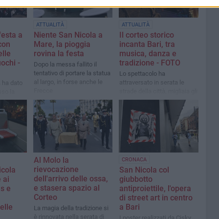
ATTUALITÀ
ATTUALITÀ
festa a
Niente San Nicola a
Il corteo storico
con
Mare, la pioggia
incanta Bari, tra
elle
rovina la festa
musica, danza e
uochi -
tradizione - FOTO
Dopo la messa fallito il
tentativo di portare la statua
Lo spettacolo ha
al largo, in forse anche le
attraversato in serata le
a ha dato
Frecce
strade della città, migliaia gli
sso la
spettatori accorsi
nto fino
Al Molo la
CRONACA
rievocazione
icola
San Nicola col
dell'arrivo delle ossa,
 ai
giubbotto
e stasera spazio al
us e
antiproiettile, l'opera
Corteo
di street art in centro
elle
a Bari
La magia della tradizione si
è rinnovata nella serata di
I poster realizzati da Cisky