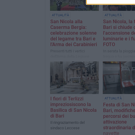
ATTUALITÀ
ATTUALITÀ
San Nicola alla
San Nicola, la 
Caserma Bergia:
Bari si chiude 
celebrazione solenne
l'accensione d
del legame tra Bari e
luminarie e i f
l’Arma dei Carabinieri
FOTO
Presenti tutti i vertici
In serata la pioggi
dell'Arma della Legione
tregua e ha perme
Puglia
processione del Sa
alla città vecchia
I fiori di Terlizzi
ATTUALITÀ
impreziosiscono la
Festa di San N
Basilica di San Nicola
Bari, modifiche
di Bari
percorsi dei b
attivazione
Il ringraziamento del
straordinaria d
sindaco Leccese
navette