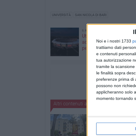
UNIVERSITÀ
SAN NICOLA DI BARI
I
6 AGOSTO 2026
Utilizzo stadio San Nicola
Noi e i nostri 1733
p
accordo tra SSC Bari e 
trattiamo dati person
per tre mesi
e contenuti personali
tua autorizzazione no
tramite la scansione 
le finalità sopra des
preferenze prima di 
possono non richieder
applicheranno solo a
momento tornando su 
Altri contenuti a tema