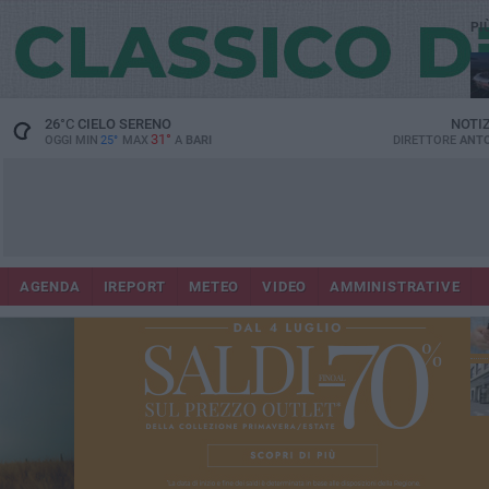
PI
Lec
26
°C
CIELO SERENO
NOTI
31°
OGGI MIN
25°
MAX
A
BARI
DIRETTORE
ANTO
AGENDA
IREPORT
METEO
VIDEO
AMMINISTRATIVE
ri
fuo