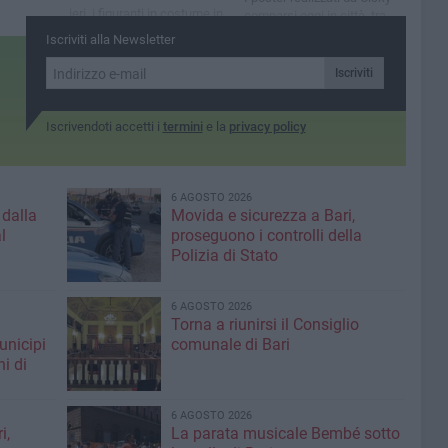
ieri, i figuranti in costume in
comparsi oggi in città, tra
processione fino a Bari
via Sparano, Madonnella e il
Iscriviti alla Newsletter
Vecchia
centro
Iscriviti
Iscrivendoti accetti i
termini
e la
privacy policy
6 AGOSTO 2026
 dalla
Movida e sicurezza a Bari,
l
proseguono i controlli della
Polizia di Stato
6 AGOSTO 2026
Torna a riunirsi il Consiglio
unicipi
comunale di Bari
ni di
6 AGOSTO 2026
i,
La parata musicale Bembé sotto