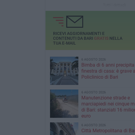
Tutti i dettagli
RICEVI AGGIORNAMENTI E
CONTENUTI DA BARI
GRATIS
NELLA
TUA E-MAIL
6 AGOSTO 2026
Bimba di 6 anni precipita
finestra di casa: è grave a
Policlinico di Bari
6 AGOSTO 2026
Manutenzione strade e
marciapiedi nei cinque m
di Bari: stanziati 16 milio
euro
6 AGOSTO 2026
Città Metropolitana di Bar