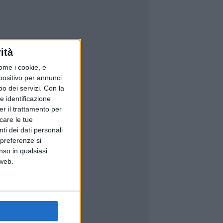
ità
ome i cookie, e
spositivo per annunci
o dei servizi.
Con la
e identificazione
er il trattamento per
icare le tue
ti dei dati personali
 preferenze si
nso in qualsiasi
 web.