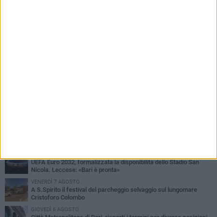
PIÙ LETTI QUESTA SETTIMANA
LUNEDÌ 3 AGOSTO
Continua la stagione dei mercati serali a Bari: il calendario di
agosto
LUNEDÌ 3 AGOSTO
UEFA Euro 2032, formalizzata la disponibilità dello Stadio San
Nicola. Leccese: «Bari è pronta»
VENERDÌ 7 AGOSTO
A S.Spirito il festival del parcheggio selvaggio sul lungomare
Cristoforo Colombo
GIOVEDÌ 6 AGOSTO