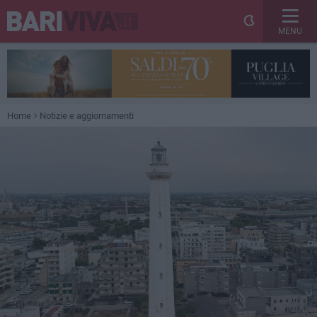
MENU
Home
Notizie e aggiornamenti