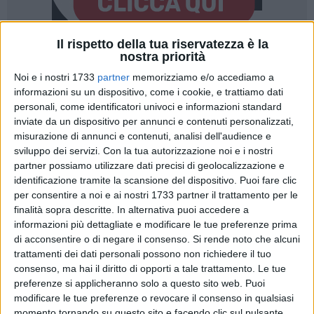
Il rispetto della tua riservatezza è la
nostra priorità
2
Noi e i nostri 1733
partner
memorizziamo e/o accediamo a
informazioni su un dispositivo, come i cookie, e trattiamo dati
personali, come identificatori univoci e informazioni standard
La giunta ha approvato ieri l'accordo di collaborazione tra la
inviate da un dispositivo per annunci e contenuti personalizzati,
Marina militare italiana e il Comune di Bari necessario ad
misurazione di annunci e contenuti, analisi dell'audience e
avviare la procedura di consegna delle aree demaniali
sviluppo dei servizi.
Con la tua autorizzazione noi e i nostri
partner possiamo utilizzare dati precisi di geolocalizzazione e
interessate dall'intervento di valorizzazione e fruizione del
identificazione tramite la scansione del dispositivo. Puoi fare clic
faro di San Cataldo, finanziato nell'ambito di "CoHeN -
per consentire a noi e ai nostri 1733 partner il trattamento per le
Coastal Heritage Network" - Programma Interreg V/A Grecia-
finalità sopra descritte. In alternativa puoi accedere a
Italia 2014-2020.
informazioni più dettagliate e modificare le tue preferenze prima
Secondo lo schema d'intesa, la Marina militare cederà al
di acconsentire o di negare il consenso.
Si rende noto che alcuni
Comune l'intero piano terra del faro affinché possa essere
trattamenti dei dati personali possono non richiedere il tuo
riqualificato per accogliere i Musei della radio e dei fari.
consenso, ma hai il diritto di opporti a tale trattamento. Le tue
preferenze si applicheranno solo a questo sito web. Puoi
"Con il protocollo che sigleremo nei prossimi giorni -
modificare le tue preferenze o revocare il consenso in qualsiasi
commenta Giuseppe Galasso - potremo avviare i lavori
momento tornando su questo sito e facendo clic sul pulsante