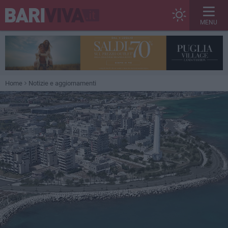
MENU
Home
Notizie e aggiornamenti