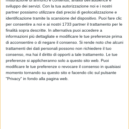
pedonalizzazione del lungomare Starita nel tratto
misurazione di annunci e contenuti, analisi dell'audience e
sviluppo dei servizi.
Con la tua autorizzazione noi e i nostri
prospiciente il faro di San Cataldo, inserita in un sistema di
partner possiamo utilizzare dati precisi di geolocalizzazione e
spazi pubblici pedonali/ciclopedonali e attrezzati per la
identificazione tramite la scansione del dispositivo. Puoi fare clic
sosta, sistemati in parte a verde e accessibili. Gli interventi
per consentire a noi e ai nostri 1733 partner il trattamento per le
oggetto dell'accordo quadro triennale, dell'importo
finalità sopra descritte. In alternativa puoi accedere a
complessivo di 7.135.881,11 euro (comprensivi degli oneri di
informazioni più dettagliate e modificare le tue preferenze prima
sicurezza, non soggetti a ribasso, stimati in 155.590,65
di acconsentire o di negare il consenso.
Si rende noto che alcuni
euro), sono finanziati in parte dal POC Metro 2014-2020 e in
trattamenti dei dati personali possono non richiedere il tuo
consenso, ma hai il diritto di opporti a tale trattamento. Le tue
parte attraverso il "Fondo per l'attuazione del Piano
preferenze si applicheranno solo a questo sito web. Puoi
Nazionale delle Città" del ministero delle Infrastrutture e dei
modificare le tue preferenze o revocare il consenso in qualsiasi
Trasporti.
momento tornando su questo sito e facendo clic sul pulsante
"Privacy" in fondo alla pagina web.
Le opere di riqualificazione urbana del waterfront di San
Cataldo intendono rispondere a una strategia di ricucitura
urbana-sociale, oltre che recepire quanto emerso dalle
consultazioni partecipate con i residenti del quartiere
attraverso le passeggiate di esplorazione urbana e gli
incontri pubblici organizzati: l'obiettivo è realizzare spazi di
incontro con la finalità di ricostruire un rapporto di contiguità