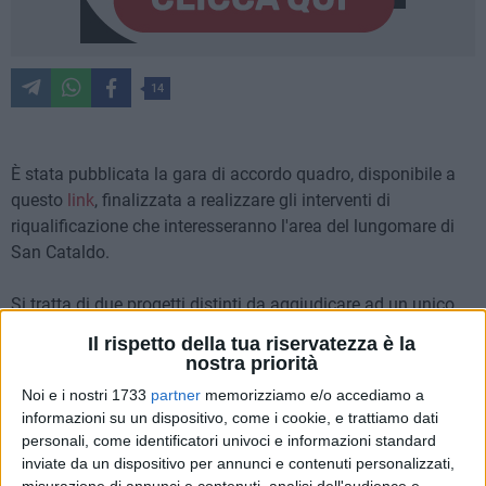
14
È stata pubblicata la gara di accordo quadro, disponibile a
questo
link
, finalizzata a realizzare gli interventi di
riqualificazione che interesseranno l'area del lungomare di
San Cataldo.
Si tratta di due progetti distinti da aggiudicare ad un unico
appaltatore al fine di garantire una gestione unitaria e piena
Il rispetto della tua riservatezza è la
autonomia funzionale nello svolgimento dei lavori: il primo
nostra priorità
relativo al progetto dei lavori di riqualificazione del
Noi e i nostri 1733
partner
memorizziamo e/o accediamo a
waterfront San Cataldo, con la realizzazione di spiagge, del
informazioni su un dispositivo, come i cookie, e trattiamo dati
giardino del faro e un'area verde; il secondo afferente ai
personali, come identificatori univoci e informazioni standard
lavori di riqualificazione del lungomare ovest, con la
inviate da un dispositivo per annunci e contenuti personalizzati,