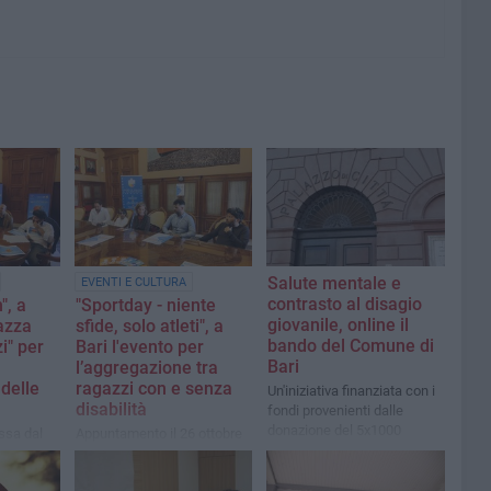
Salute mentale e
EVENTI E CULTURA
contrasto al disagio
", a
"Sportday - niente
giovanile, online il
pazza
sfide, solo atleti", a
bando del Comune di
i" per
Bari l'evento per
Bari
l’aggregazione tra
 delle
ragazzi con e senza
Un'iniziativa finanziata con i
disabilità
fondi provenienti dalle
donazione del 5x1000
ssa dal
Appuntamento il 26 ottobre
all'assessorato al Welfare
al Palamartino con
icola e
l'iniziativa di Csv San Nicola