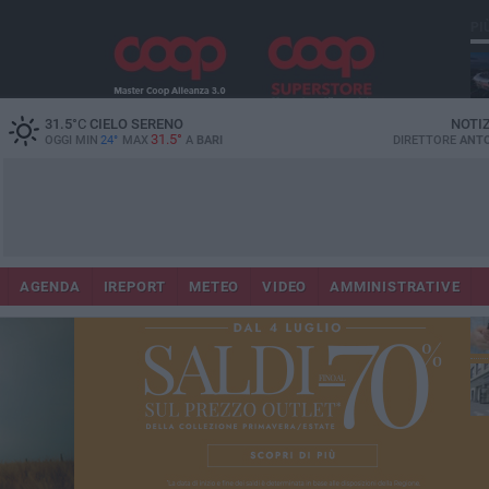
PI
Lec
31.5
°C
CIELO SERENO
NOTI
31.5°
OGGI MIN
24°
MAX
A
BARI
DIRETTORE
ANTO
AGENDA
IREPORT
METEO
VIDEO
AMMINISTRATIVE
ri
fuo