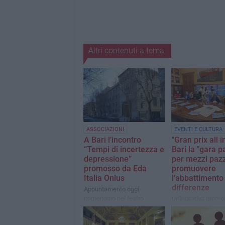
Altri contenuti a tema
ASSOCIAZIONI
EVENTI E CULTURA
A Bari l’incontro
"Gran prix all in
“Tempi di incertezza e
Bari la "gara 
depressione”
per mezzi pazz
promosso da Eda
promuovere
Italia Onlus
l’abbattimento
differenze
Appuntamento oggi
pomeriggio nel teatro
Un'iniziativa promo
dell'istituto Preziosissimo
Centro Servizio al
sangue
Volontariato San N