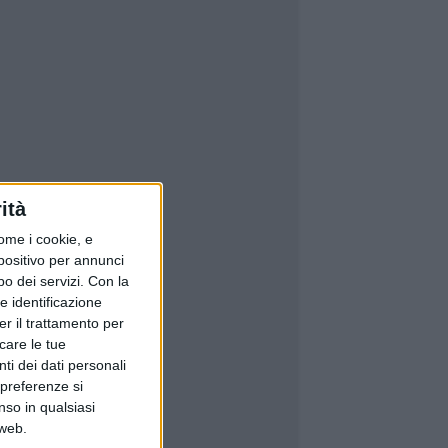
ità
ome i cookie, e
spositivo per annunci
o dei servizi.
Con la
e identificazione
er il trattamento per
icare le tue
ti dei dati personali
 preferenze si
nso in qualsiasi
 web.