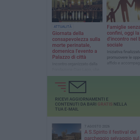
dall’associazione d
promozione social
Lezzanzare
Famiglie senz
ATTUALITÀ
confini, oggi l
Giornata della
d'incontro nel 
consapevolezza sulla
sociale
morte perinatale,
domenica l'evento a
Iniziativa finalizzat
Palazzo di città
promuovere le oppo
affido e accompa
Incontro organizzato dalla
Fondazione Ciao Lapo, che
prevede dibattito, visione di
un docufilm e lettura di
poesie
RICEVI AGGIORNAMENTI E
CONTENUTI DA BARI
GRATIS
NELLA
TUA E-MAIL
7 AGOSTO 2026
A S.Spirito il festival del
parcheggio selvaggio sul