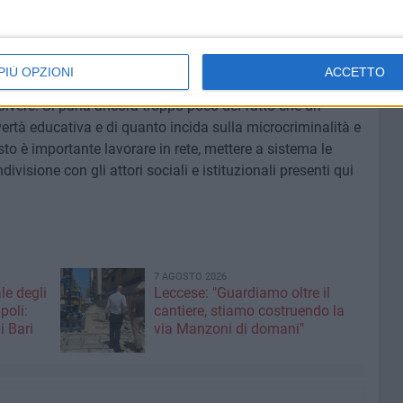
i locali perché la Puglia ha delle competenze molto ampie
luso
Ludovico Abbaticchio
-. Il ruolo del garante dei minori
PIÙ OPZIONI
ACCETTO
a" dei minori, quello di chi difende i loro diritti e solleva i
solvere. Si parla ancora troppo poco del fatto che un
vertà educativa e di quanto incida sulla microcriminalità e
sto è importante lavorare in rete, mettere a sistema le
visione con gli attori sociali e istituzionali presenti qui
7 AGOSTO 2026
le degli
Leccese: "Guardiamo oltre il
poli:
cantiere, stiamo costruendo la
i Bari
via Manzoni di domani"