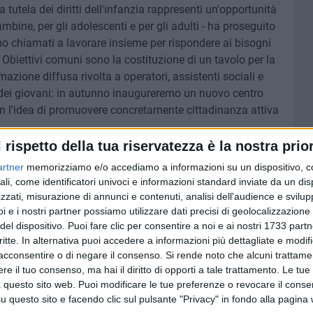
 tutela dei diritti dell'infanzia rappresenti un'opportunità
 bambine, per gli adolescenti e per gli adulti - ha proseguito
o chiamati a lavorare insieme per rispondere ai bisogni
 Obiettivi comuni sono la costituzione di un tavolo per la
azione diffusa rivolta a operatori, assistenti sociali e
dei giovani: in autunno inaugureremo un nuovo centro
on l'idea di promuovere concretamente cittadinanza attiva
l rispetto della tua riservatezza è la nostra prior
ui minori sia il migliore investimento possibile per la
artner
memorizziamo e/o accediamo a informazioni su un dispositivo, c
Il mondo della scuola è il primo presidio sul territorio per la
ali, come identificatori univoci e informazioni standard inviate da un di
ti anni abbiamo fatto importanti investimenti sula scuola
zzati, misurazione di annunci e contenuti, analisi dell'audience e svilupp
o allo psicologo nelle classi che accompagna l'inserimento
i e i nostri partner possiamo utilizzare dati precisi di geolocalizzazione 
del dispositivo. Puoi fare clic per consentire a noi e ai nostri 1733 partn
ione di undici nuovi asili nido che sono, come ci dice la
critte. In alternativa puoi accedere a informazioni più dettagliate e modif
r combattere la povertà educativa. Continueremo a lavorare,
acconsentire o di negare il consenso.
Si rende noto che alcuni trattamen
diritti dell'infanzia, per una piena inclusione dei minori con
e il tuo consenso, ma hai il diritto di opporti a tale trattamento. Le tue
condizioni a beneficio delle classi, dei ragazzi e delle
 questo sito web. Puoi modificare le tue preferenze o revocare il conse
punto di vista dei più piccoli nelle scelte che li
questo sito e facendo clic sul pulsante "Privacy" in fondo alla pagina