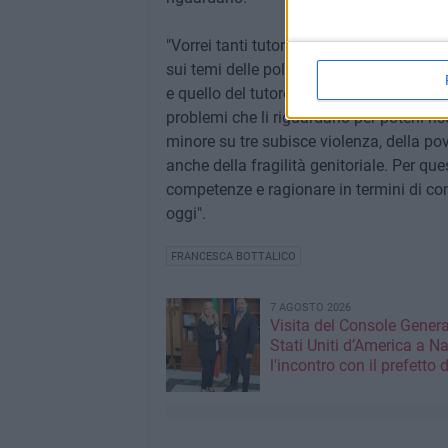
"Vorrei tanti tutori dei minori negli ent
sui temi delle politiche sociali - ha conc
e quello del tutore è quello di "sindacalist
problemi che li riguardano per poterli ri
minore su tre subisce violenza, della po
anche della fragilità genitoriale. Per que
competenze e ragionare in termini di condi
oggi".
FRANCESCA BOTTALICO
7 AGOSTO 2026
Visita del Console Genera
Stati Uniti d’America a Na
l'incontro con il prefetto d