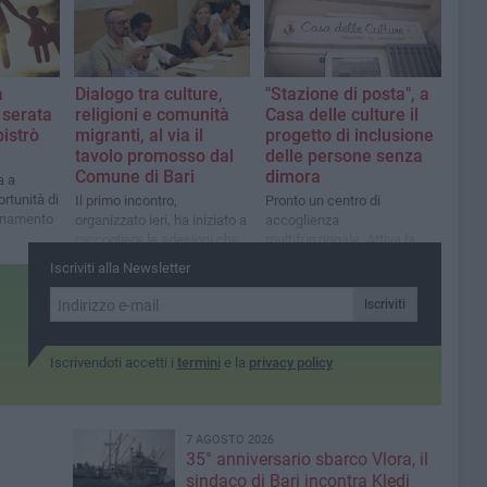
i
e negozio Decathlon di Bari-
e
Modugno
a
Dialogo tra culture,
"Stazione di posta", a
a serata
religioni e comunità
Casa delle culture il
bistrò
migranti, al via il
progetto di inclusione
tavolo promosso dal
delle persone senza
Comune di Bari
dimora
a a
rtunità di
Il primo incontro,
Pronto un centro di
gnamento
organizzato ieri, ha iniziato a
accoglienza
raccogliere le adesioni che
multifunzionale. Attiva la
verranno formalizzate nelle
call per dar vita a una banca
Iscriviti alla Newsletter
prossime settimane
del tempo
Iscriviti
Iscrivendoti accetti i
termini
e la
privacy policy
7 AGOSTO 2026
35° anniversario sbarco Vlora, il
sindaco di Bari incontra Kledi