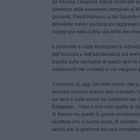
da Silvana Calaprice, tutore civico per la 
presenza delle assessore comunali al Wel
giovanili, Paola Romano, e del Garante r
All'evento hanno partecipato rappresentant
impegnate nella tutela dei diritti dei mino
Il confronto è stato finalizzato a individ
dell'infanzia e dell'adolescenza sul terr
basata sulla centralità di questi temi in
adolescenti nei contesti in cui vengono p
"L'incontro di oggi con tutti coloro che s
lavorare durante questo mio mandato, ha 
sui temi e sulle azioni da compiere nei c
Calaprice
-: l'idea è non solo quella di d
di trovare tra questi le giuste connessio
obiettivo che ci siamo posti, di concerto
tavolo per la gestione dei casi complessi 