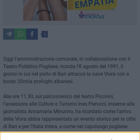
2
Oggi l'amministrazione comunale, in collaborazione con il
Teatro Pubblico Pugliese, ricorda l'8 agosto del 1991, il
giorno in cui nel porto di Bari attraccò la nave Vlora con a
bordo 20mila profughi albanesi.
Alle ore 11.30, sul palcoscenico del teatro Piccinni,
l'assessora alle Culture e Turismo Ines Pierucci, insieme alla
giornalista Annamaria Minunno, ha ricordato come l'arrivo
della Vlora abbia rappresentato un evento storico per la città
di Bari e per l'Italia intera, e come nel capoluogo pugliese
quell'evento sia stato vissuto all'insegna dell'accoglienza e