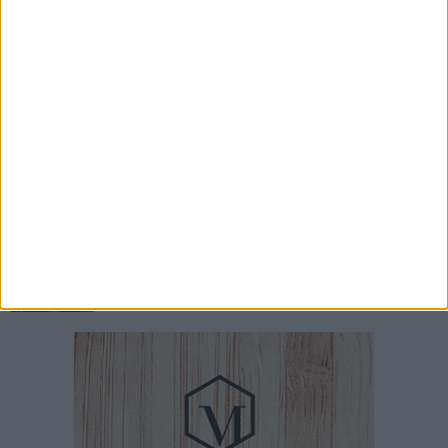
8 AGOSTO 2026
Al via la prossima settimana i lavori per la
realizzazione del tronco di fogna bianca in
corso Alcide De Gasperi
8 AGOSTO 2026
Carburante annacquato a Bari e provincia: il
vademecum di Consumerismo per chiedere i
danni
8 AGOSTO 2026
Leccese incontra il ballerino Kledi Kadiu,
arrivato a Bari a bordo della nave Vlora