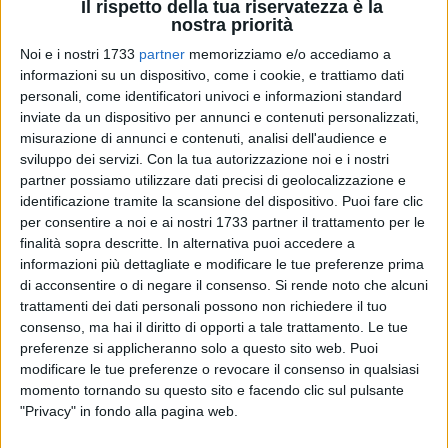
della solidarietà, valori del culto nicolaiano divenuti parte
Il rispetto della tua riservatezza è la
nostra priorità
della comune identità culturale.
Noi e i nostri 1733
partner
memorizziamo e/o accediamo a
informazioni su un dispositivo, come i cookie, e trattiamo dati
Nell'occasione Ines Pierucci ha consegnato a Duli Caja, sarto
personali, come identificatori univoci e informazioni standard
e artista albanese, autore dell'arazzo esposto nella sala
inviate da un dispositivo per annunci e contenuti personalizzati,
giunta di Palazzo di Città, una pergamena che recita:
misurazione di annunci e contenuti, analisi dell'audience e
sviluppo dei servizi.
Con la tua autorizzazione noi e i nostri
Ad Avdul Caja,
partner possiamo utilizzare dati precisi di geolocalizzazione e
detto Duli, che ha donato alla città di Bari un grande arazzo,
identificazione tramite la scansione del dispositivo. Puoi fare clic
realizzato con scampoli di tessuto colorato, che rappresenta
per consentire a noi e ai nostri 1733 partner il trattamento per le
finalità sopra descritte. In alternativa puoi accedere a
la Vlora e che si compone di circa 18 mila bottoncini cuciti
informazioni più dettagliate e modificare le tue preferenze prima
sulla stoffa a richiamare il numero di persone a bordo della
di acconsentire o di negare il consenso.
Si rende noto che alcuni
nave l'8 agosto del 1991 attraccò nel porto di Bari con il suo
trattamenti dei dati personali possono non richiedere il tuo
carico di umanità.
consenso, ma hai il diritto di opporti a tale trattamento. Le tue
L'opera, esposta nella sala giunta di Palazzo di Città, a Bari,
preferenze si applicheranno solo a questo sito web. Puoi
racconta il dolore di quella disperata migrazione per mare e
modificare le tue preferenze o revocare il consenso in qualsiasi
suscita in tutti i visitatori una spiccata curiosità e una forte
momento tornando su questo sito e facendo clic sul pulsante
"Privacy" in fondo alla pagina web.
emozione in quanti hanno vissuto quei giorni di portata
storica.