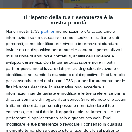
Il rispetto della tua riservatezza è la
nostra priorità
24
A cura di
Noi e i nostri 1733
partner
memorizziamo e/o accediamo a
NICOLA MICCIONE
informazioni su un dispositivo, come i cookie, e trattiamo dati
personali, come identificatori univoci e informazioni standard
inviate da un dispositivo per annunci e contenuti personalizzati,
Sono diventate definitive e sono finite in carcere 12 persone
misurazione di annunci e contenuti, analisi dell'audience e
sviluppo dei servizi.
Con la tua autorizzazione noi e i nostri
per cui è stato emesso un ordine di carcerazione dalla
partner possiamo utilizzare dati precisi di geolocalizzazione e
Procura Generale
della
Corte d'Appello di Bari
. Tra questi
identificazione tramite la scansione del dispositivo. Puoi fare clic
pure i capi del gruppo in affari di droga e armi,
Francesco
per consentire a noi e ai nostri 1733 partner il trattamento per le
Caracciolese, Roberto Boccasile, Paolo D'Amato, Alessio
finalità sopra descritte. In alternativa puoi accedere a
Mitorotondo e Danilo Campanale
.
informazioni più dettagliate e modificare le tue preferenze prima
di acconsentire o di negare il consenso.
Si rende noto che alcuni
I 12 sono stati riconosciuti responsabili a vario titolo, di
trattamenti dei dati personali possono non richiedere il tuo
consenso, ma hai il diritto di opporti a tale trattamento. Le tue
associazione per delinquere finalizzata al traffico di
preferenze si applicheranno solo a questo sito web. Puoi
sostanze stupefacenti, aggravata dalla disponibilità di armi,
modificare le tue preferenze o revocare il consenso in qualsiasi
oltre che di detenzione e spaccio di sostanza stupefacente,
momento tornando su questo sito e facendo clic sul pulsante