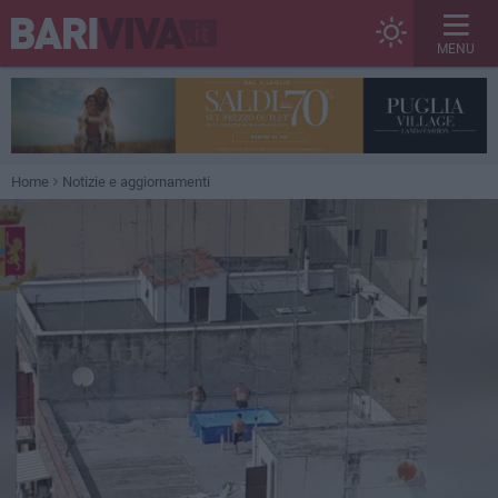
MENU
Home
Notizie e aggiornamenti