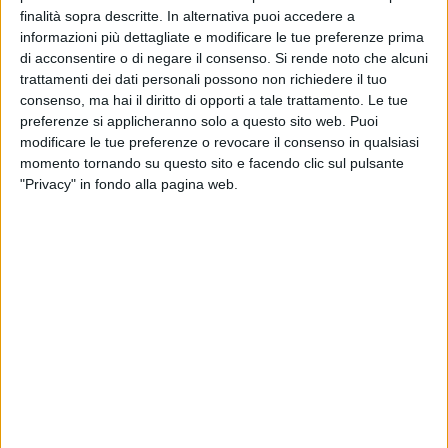
ricevuto un finanziamento PNRR.
finalità sopra descritte. In alternativa puoi accedere a
informazioni più dettagliate e modificare le tue preferenze prima
La nuova struttura, la prima del quartiere in termini di servizi
di acconsentire o di negare il consenso.
Si rende noto che alcuni
all'infanzia nella fascia d'età 0-36 mesi, sarà realizzata in
trattamenti dei dati personali possono non richiedere il tuo
consenso, ma hai il diritto di opporti a tale trattamento. Le tue
un'area perfettamente inserita nel tessuto insediativo più
preferenze si applicheranno solo a questo sito web. Puoi
sviluppato del quartiere, tra un complesso residenziale e la
modificare le tue preferenze o revocare il consenso in qualsiasi
scuola di infanzia statale.
momento tornando su questo sito e facendo clic sul pulsante
"Privacy" in fondo alla pagina web.
La zona di intervento non ricade in ambiti con vincoli né a
rischio; in tutta l'area non sono presenti fenomeni erosivi in
atto.
L'asilo nido "Del mare" sorgerà su un lotto di circa 3.300 mq,
collocato poco a est del tessuto insediativo più sviluppato di
Torre a mare, che ospiterà un edificio di circa 900 mq con
l'obiettivo di accogliere fino a 60 bambini nella fascia di età
3-36 mesi.
Come da piano di fattibilità tecnico economica, l'edificio