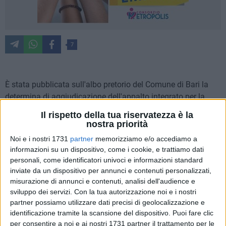
7
È stata pubblicata sull'albo pretorio del Comune di Bari la
determina di aggiudicazione dell'appalto integrato per la
redazione del progetto definitivo ed esecutivo nonché la
Il rispetto della tua riservatezza è la
realizzazione del nuovo un asilo "Del mare" nel quartiere
nostra priorità
Torre a mare in favore del concorrente RE.CO.MAN. S.r.l., per
Noi e i nostri 1731
partner
memorizziamo e/o accediamo a
un importo complessivo offerto di € 1.257.638,34 (oltre €
informazioni su un dispositivo, come i cookie, e trattiamo dati
60.566,05 per oneri della sicurezza) per la realizzazione dei
personali, come identificatori univoci e informazioni standard
lavori più i fondi per la progettazione definitiva ed esecutiva.
inviate da un dispositivo per annunci e contenuti personalizzati,
misurazione di annunci e contenuti, analisi dell'audience e
sviluppo dei servizi.
Con la tua autorizzazione noi e i nostri
L'opera, finanziata nell'ambito del Piano infanzia messo a
partner possiamo utilizzare dati precisi di geolocalizzazione e
punto dal Comune di Bari, che prevede l'apertura di nuovi 11
identificazione tramite la scansione del dispositivo. Puoi fare clic
presidi per l'infanzia diffusi su tutto il territorio cittadino, ha
per consentire a noi e ai nostri 1731 partner il trattamento per le