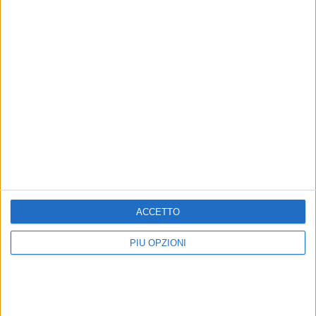
6 AGOSTO 2026
Segnalati colpi di pistola a Japigia, ma i
bossoli non si trovano
ACCETTO
PIÙ OPZIONI