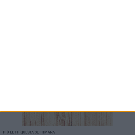
il carcere per 7 arrestati
5 AGOSTO 2026
Bari, scippa lo smartphone a una 12enne sul
bus: 34enne arrestato da un poliziotto fuori
servizio
PIÙ LETTI QUESTA SETTIMANA