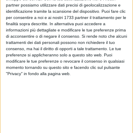
partecipato il vicepresidente della Fondazione "Ciao Vinny"
partner possiamo utilizzare dati precisi di geolocalizzazione e
Lorenzo Moretti, il presidente dell'Asd Intesa Sport Club Bari
identificazione tramite la scansione del dispositivo. Puoi fare clic
Francesco Corallo insieme a Silvia Ditrani, direttrice del
per consentire a noi e ai nostri 1733 partner il trattamento per le
centro commerciale Mongolfiera Pasteur, Elisabetta Boccia,
finalità sopra descritte. In alternativa puoi accedere a
responsabile Politiche sociali Puglia Centro Coop Alleanza
informazioni più dettagliate e modificare le tue preferenze prima
3.0, Roberto De Gregorio, presidente dell'Acsi Bari, Francesco
di acconsentire o di negare il consenso.
Si rende noto che alcuni
De Venuto, presidente Desmo Branco Club Ducati DOC Bari,
trattamenti dei dati personali possono non richiedere il tuo
consenso, ma hai il diritto di opporti a tale trattamento. Le tue
e Francesco Visaggi, dell'associazione aMichi di Michele
preferenze si applicheranno solo a questo sito web. Puoi
Visaggi ONLUS.
modificare le tue preferenze o revocare il consenso in qualsiasi
momento tornando su questo sito e facendo clic sul pulsante
Il week end si apre
sabato alle ore 9.30 con la giornata
"Privacy" in fondo alla pagina web.
dedicata alla sicurezza stradale
. L'attività all'interno del
Centro commerciale Mongolfiera Pasteur si svolgerà con la
partecipazione degli studenti delle scuole medie superiori al
Track Crash Test simulation. In programma anche due
momenti affidati all'associazione "Amichi di Michele
Visaggi" con la proiezione del video "pillole di saggezza" e
incontri con lo psicologo del traffico e il traumatologo della
strada. A partire dalle ore 18, il centro Mongolfiera Pasteur