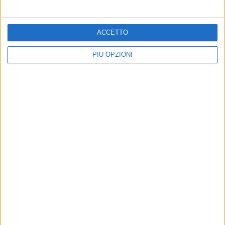
35° Anniversario arrivo della Vlora: Bari fa rete
ACCETTO
PIÙ OPZIONI