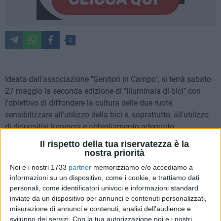
2
Ideata dall'associazione "Genitori in Campo", si terrà sabato
27 maggio la seconda edizione di "Illuminala di bici" con
l'obiettivo di diffondere la cultura delle due ruote,
sensibilizzare all'utilizzo della bici e, soprattutto, all'utilizzo
di dispositivi luminosi e abbigliamento adeguato.
Il rispetto della tua riservatezza è la
L'iniziativa, che si svolgerà nell'ambito della due giorni
nostra priorità
dedicata alla cultura della vita, alla sicurezza stradale e alla
Noi e i nostri 1733
partner
memorizziamo e/o accediamo a
passione per la due ruote, è stata presentata questa mattina
informazioni su un dispositivo, come i cookie, e trattiamo dati
a Palazzo di Città dalla presidentessa dell'associazione
personali, come identificatori univoci e informazioni standard
"Genitori In Campo" Valentina Porzia alla presenza del
inviate da un dispositivo per annunci e contenuti personalizzati,
vicesindaco Vincenzo Brandi. Alla conferenza stampa hanno
misurazione di annunci e contenuti, analisi dell'audience e
sviluppo dei servizi.
Con la tua autorizzazione noi e i nostri