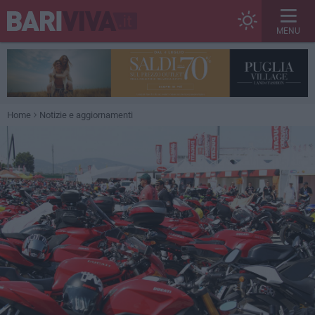
MENU
Home
Notizie e aggiornamenti