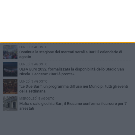
PIÙ LETTI QUESTA SETTIMANA
VENERDÌ 7 AGOSTO
A S.Spirito il festival del parcheggio selvaggio sul lungomare
Cristoforo Colombo
GIOVEDÌ 6 AGOSTO
Città Metropolitana di Bari, riaperti i termini per diverse posizioni
lavorative
LUNEDÌ 3 AGOSTO
Continua la stagione dei mercati serali a Bari: il calendario di
agosto
LUNEDÌ 3 AGOSTO
UEFA Euro 2032, formalizzata la disponibilità dello Stadio San
Nicola. Leccese: «Bari è pronta»
LUNEDÌ 3 AGOSTO
"Le Due Bari", un programma diffuso nei Municipi: tutti gli eventi
della settimana
MERCOLEDÌ 5 AGOSTO
Mafia e sale giochi a Bari, il Riesame conferma il carcere per 7
arrestati