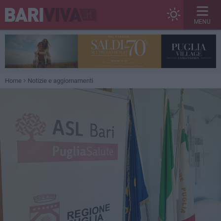
MENU
Home
Notizie e aggiornamenti