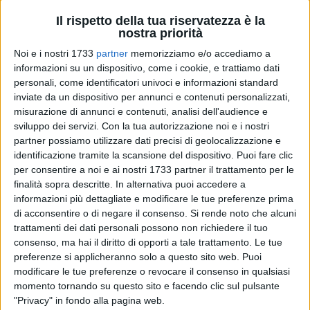
Il rispetto della tua riservatezza è la
nostra priorità
Noi e i nostri 1733
partner
memorizziamo e/o accediamo a
informazioni su un dispositivo, come i cookie, e trattiamo dati
9
personali, come identificatori univoci e informazioni standard
inviate da un dispositivo per annunci e contenuti personalizzati,
misurazione di annunci e contenuti, analisi dell'audience e
sviluppo dei servizi.
Con la tua autorizzazione noi e i nostri
E' stato rinnovato dalla ASL - per il secondo anno
partner possiamo utilizzare dati precisi di geolocalizzazione e
consecutivo – il progetto di supporto psicologico alla polizia
identificazione tramite la scansione del dispositivo. Puoi fare clic
penitenziaria del carcere di Bari da parte del Dipartimento di
per consentire a noi e ai nostri 1733 partner il trattamento per le
Salute Mentale, diretto dal dottor Guido Di Sciascio,
finalità sopra descritte. In alternativa puoi accedere a
attraverso il coordinamento e la progettazione della UOSVD
informazioni più dettagliate e modificare le tue preferenze prima
di Psichiatria penitenziaria di cui è responsabile la
di acconsentire o di negare il consenso.
Si rende noto che alcuni
trattamenti dei dati personali possono non richiedere il tuo
dottoressa Paola Clemente.
consenso, ma hai il diritto di opporti a tale trattamento. Le tue
preferenze si applicheranno solo a questo sito web. Puoi
Il progetto – voluto fortemente dalla direzione della Casa
modificare le tue preferenze o revocare il consenso in qualsiasi
circondariale di Bari nell'ambito della convenzione tra ASL e
momento tornando su questo sito e facendo clic sul pulsante
Provveditore della Regione Puglia e Basilicata del Ministero
"Privacy" in fondo alla pagina web.