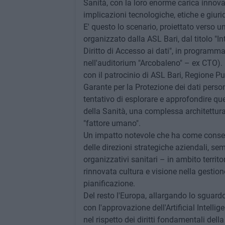
Sanità, con la loro enorme carica innova
implicazioni tecnologiche, etiche e giuri
E' questo lo scenario, proiettato verso 
organizzato dalla ASL Bari, dal titolo "Int
Diritto di Accesso ai dati", in programm
nell'auditorium "Arcobaleno" – ex CTO). Is
con il patrocinio di ASL Bari, Regione Pug
Garante per la Protezione dei dati person
tentativo di esplorare e approfondire q
della Sanità, una complessa architettura 
"fattore umano".
Un impatto notevole che ha come consegue
delle direzioni strategiche aziendali, s
organizzativi sanitari – in ambito territor
rinnovata cultura e visione nella gestion
pianificazione.
Del resto l'Europa, allargando lo sguardo
con l'approvazione dell'Artificial Intellig
nel rispetto dei diritti fondamentali dell