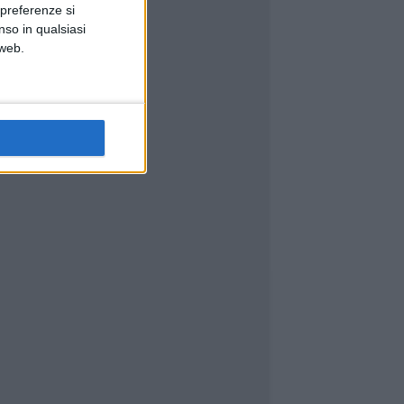
 preferenze si
nso in qualsiasi
 web.