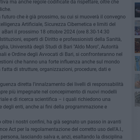
tiva ma anche regole codificate da rispettare, oltre che
diche.
un futuro che è già prossimo, su cui si muoverà il convegno
Lec
elligenza Artificiale, Sicurezza Cibernetica e limiti del
a aBari il prossimo 18 ottobre 2024 (ore 8.30-14:30
tituzioni, esperti di Diritto e professionisti della Sanità,
lia, Università degli Studi di Bari "Aldo Moro", Autorità
ali e Ordine degli Avvocati di Bari, si confronteranno nel
uestioni che hanno una forte influenza anche sul mondo
fatta di strutture, organizzazioni, procedure, dati e
ri
nza diretta l'innalzamento dei livelli di responsabilità
empre più impegnate nel concepimento di nuovi modelli
fuo
iale e di ricerca scientifica – i quali richiedono una
e degli enti, anche ai fini della programmazione e
 oltre i nostri confini, ha già segnato un passo in avanti
ence Act per la regolamentazione del corretto uso dell'A.I.,
a persona, lasciando salva e, anzi, esaltando la disciplina