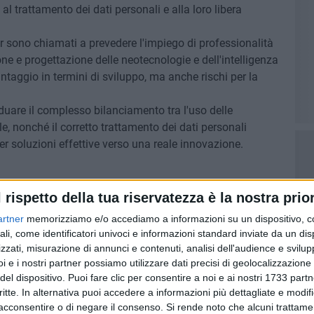
 trattamento dei dati personali e alla loro libera
r sono chiamati a prevedere l'impiego di professionalità
one e progettazione delle neotecnologie e dell'intelligenza
ntaggio in termini di sviluppo, ma anche rischi per la
viduare il complesso bilanciamento tra l'uso delle
ale, nonché il corretto trattamento dei dati personali
per soluzioni effettive verso una reale innovazione.
l rispetto della tua riservatezza è la nostra prior
rale facente funzioni ASL Bari
artner
memorizziamo e/o accediamo a informazioni su un dispositivo, c
enerale Dipartimento Salute Regione Puglia
ali, come identificatori univoci e informazioni standard inviate da un di
ente Scuola di Medicina dell'Università degli Studi di Bari
zzati, misurazione di annunci e contenuti, analisi dell'audience e svilupp
i e i nostri partner possiamo utilizzare dati precisi di geolocalizzazione 
e Ordine degli Avvocati di Bari
del dispositivo. Puoi fare clic per consentire a noi e ai nostri 1733 partn
, sicurezza informatica e diritto di accesso
- Avv.
critte. In alternativa puoi accedere a informazioni più dettagliate e modif
tion Officer (DPO) ASL Bari
acconsentire o di negare il consenso.
Si rende noto che alcuni trattamen