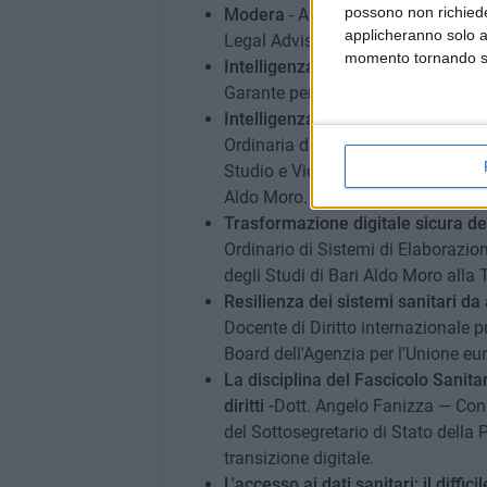
possono non richieder
Modera
- Avv. Massimiliano Parl
applicheranno solo a
Legal Advisor
momento tornando su 
Intelligenza Artificiale in Sanità
- 
Garante per la protezione dei dati 
Intelligenza artificiale e dignità d
Ordinaria di Diritto ecclesiastico, 
Studio e Vicedirettrice del Dipartim
Aldo Moro.
Trasformazione digitale sicura della
Ordinario di Sistemi di Elaborazion
degli Studi di Bari Aldo Moro alla T
Resilienza dei sistemi sanitari da 
Docente di Diritto internazionale p
Board dell'Agenzia per l'Unione eur
La disciplina del Fascicolo Sanitar
diritti -
Dott. Angelo Fanizza — Consig
del Sottosegretario di Stato della 
transizione digitale.
L'accesso ai dati sanitari: il diff