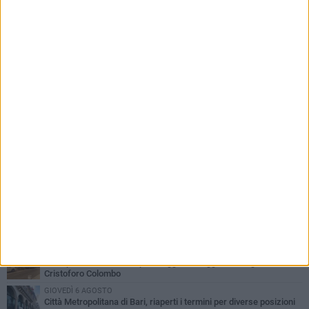
PIÙ LETTI QUESTA SETTIMANA
LUNEDÌ 3 AGOSTO
Continua la stagione dei mercati serali a Bari: il calendario di
agosto
LUNEDÌ 3 AGOSTO
UEFA Euro 2032, formalizzata la disponibilità dello Stadio San
Nicola. Leccese: «Bari è pronta»
VENERDÌ 7 AGOSTO
A S.Spirito il festival del parcheggio selvaggio sul lungomare
Cristoforo Colombo
GIOVEDÌ 6 AGOSTO
Città Metropolitana di Bari, riaperti i termini per diverse posizioni