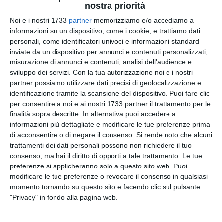
nostra priorità
Noi e i nostri 1733
partner
memorizziamo e/o accediamo a
informazioni su un dispositivo, come i cookie, e trattiamo dati
personali, come identificatori univoci e informazioni standard
inviate da un dispositivo per annunci e contenuti personalizzati,
11
misurazione di annunci e contenuti, analisi dell'audience e
sviluppo dei servizi.
Con la tua autorizzazione noi e i nostri
partner possiamo utilizzare dati precisi di geolocalizzazione e
Si è tenuto oggi
,
nel padiglione 1 della Fiera del Levante di
identificazione tramite la scansione del dispositivo. Puoi fare clic
per consentire a noi e ai nostri 1733 partner il trattamento per le
Bari, il workshop Street Art Revolution nell'ambito delle
finalità sopra descritte. In alternativa puoi accedere a
attività del PACT – Polo delle Arti, Cultura e del Turismo
informazioni più dettagliate e modificare le tue preferenze prima
promosse dall'Assessorato alle Industrie Turistiche e
di acconsentire o di negare il consenso.
Si rende noto che alcuni
Culturali della Regione Puglia.
trattamenti dei dati personali possono non richiedere il tuo
consenso, ma hai il diritto di opporti a tale trattamento. Le tue
L'evento ostituisce un follow-up dell'iniziativa avviata lo
preferenze si applicheranno solo a questo sito web. Puoi
scorso anno proprio in occasione della Fiera del Levante che
modificare le tue preferenze o revocare il consenso in qualsiasi
momento tornando su questo sito e facendo clic sul pulsante
ha costituito il lancio della misura regionale finanziata con i
"Privacy" in fondo alla pagina web.
fondi di bilancio autonomo. La dotazione finanziaria
complessiva è di 3milioni 640mila euro e ciascun Ente potrà