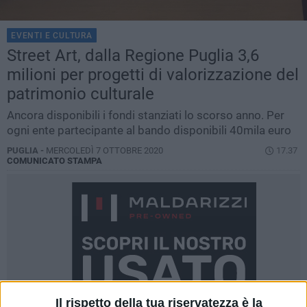
EVENTI E CULTURA
Street Art, dalla Regione Puglia 3,6
milioni per progetti di valorizzazione del
patrimonio culturale
Ancora disponibili i fondi stanziati lo scorso anno. Per
ogni ente partecipante al bando disponibili 40mila euro
PUGLIA -
MERCOLEDÌ 7 OTTOBRE 2020
17.37
COMUNICATO STAMPA
Il rispetto della tua riservatezza è la