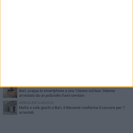
PIÙ LETTI QUESTA SETTIMANA
LUNEDÌ 3 AGOSTO
UEFA Euro 2032, formalizzata la disponibilità dello Stadio San
Nicola. Leccese: «Bari è pronta»
LUNEDÌ 3 AGOSTO
Continua la stagione dei mercati serali a Bari: il calendario di
agosto
LUNEDÌ 3 AGOSTO
"Le Due Bari", un programma diffuso nei Municipi: tutti gli eventi
della settimana
LUNEDÌ 3 AGOSTO
Cambiamenti climatici e salute: il Policlinico di Bari in prima linea
nella ricerca
MERCOLEDÌ 5 AGOSTO
Bari, scippa lo smartphone a una 12enne sul bus: 34enne
arrestato da un poliziotto fuori servizio
MERCOLEDÌ 5 AGOSTO
Mafia e sale giochi a Bari, il Riesame conferma il carcere per 7
arrestati