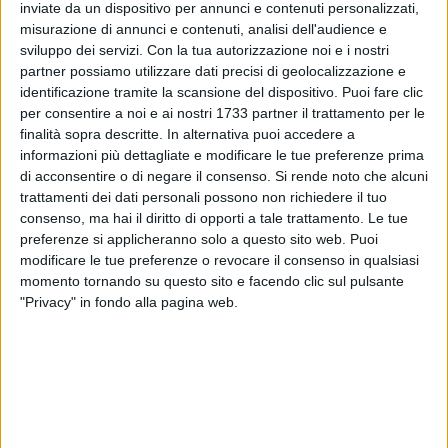
inviate da un dispositivo per annunci e contenuti personalizzati,
misurazione di annunci e contenuti, analisi dell'audience e
Tra i condannati figurano i baresi: Saverio Belviso (56 anni),
sviluppo dei servizi.
Con la tua autorizzazione noi e i nostri
Costantino Buonsante (47 anni), Francesco Cascella (37
partner possiamo utilizzare dati precisi di geolocalizzazione e
anni), Domenico De Caro (52 anni), Giuseppe Diomede (57
identificazione tramite la scansione del dispositivo. Puoi fare clic
anni), Nicola Frappampina (47 anni), Domenico Antonio
per consentire a noi e ai nostri 1733 partner il trattamento per le
Guglielmi (53 anni), Marsiglio Magrone (43 anni), Vito
finalità sopra descritte. In alternativa puoi accedere a
Scannicchio (58 anni), Fedele Somma (38 anni) e Saverio
informazioni più dettagliate e modificare le tue preferenze prima
Francesco Stefanelli (30 anni). C'è anche il boss di Bitonto
di acconsentire o di negare il consenso.
Si rende noto che alcuni
trattamenti dei dati personali possono non richiedere il tuo
Giuseppe Rocco Cassano (45 anni), oltre agli altri bitontini
consenso, ma hai il diritto di opporti a tale trattamento. Le tue
Francesco Cosimo Natilla (43 anni), Francesco Ruggiero (45
preferenze si applicheranno solo a questo sito web. Puoi
anni), Vincenzo Screti (39 anni) e Vincenzo Surriano (40
modificare le tue preferenze o revocare il consenso in qualsiasi
anni).
momento tornando su questo sito e facendo clic sul pulsante
"Privacy" in fondo alla pagina web.
Si aggiungono il 54enne di Valenzano Nicola D'Amore, il
66enne di Triggiano Saverio Stefanelli, il 36enne di Modugno
Lorenzo Siciliani e il 47enne di Napoli Michele Migliaccio.
7 AGOSTO 2026
Due aggressioni in pochi giorni tra Bari e