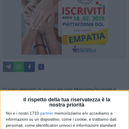
3
Ci sono elementi di spicco dei clan Mercante-Diomede e
Capriati tra i 22 arrestati di oggi dai carabinieri del Ros dopo
Il rispetto della tua riservatezza è la
l'emissione di altrettante condanne definitive nell'ambito del
nostra priorità
processo Pandora alla mafia barese. Si tratta dei
Noi e i nostri 1733
partner
memorizziamo e/o accediamo a
collaboratori di giustizia 38enni Paolo Emanuele Anaclerio di
informazioni su un dispositivo, come i cookie, e trattiamo dati
Bari e Leonardo Bartolomeo di Bitonto.
personali, come identificatori univoci e informazioni standard