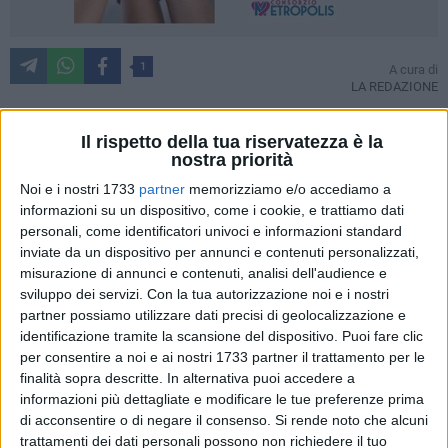
1
A cura di
LA REDAZIONE
Il rispetto della tua riservatezza è la
nostra priorità
Il Coordinamento di
Fratelli d'Italia del V Municipio
di Bari
denuncia una situazione di grave emergenza e inefficienza a
Noi e i nostri 1733
partner
memorizziamo e/o accediamo a
Santo Spirito, dove i recenti lavori di riqualificazione del
informazioni su un dispositivo, come i cookie, e trattiamo dati
personali, come identificatori univoci e informazioni standard
lungomare, in corso da oltre tre anni, si sono rivelati
inviate da un dispositivo per annunci e contenuti personalizzati,
fallimentari in occasione delle ultime piogge.
misurazione di annunci e contenuti, analisi dell'audience e
Il Coordinamento ha formalmente richiesto una verifica
sviluppo dei servizi.
Con la tua autorizzazione noi e i nostri
tecnica urgente al Sindaco e alla Ripartizione Lavori Pubblici
partner possiamo utilizzare dati precisi di geolocalizzazione e
per accertare le cause dei gravissimi allagamenti che hanno
identificazione tramite la scansione del dispositivo. Puoi fare clic
colpito l'area.
per consentire a noi e ai nostri 1733 partner il trattamento per le
finalità sopra descritte. In alternativa puoi accedere a
informazioni più dettagliate e modificare le tue preferenze prima
di acconsentire o di negare il consenso.
Si rende noto che alcuni
trattamenti dei dati personali possono non richiedere il tuo