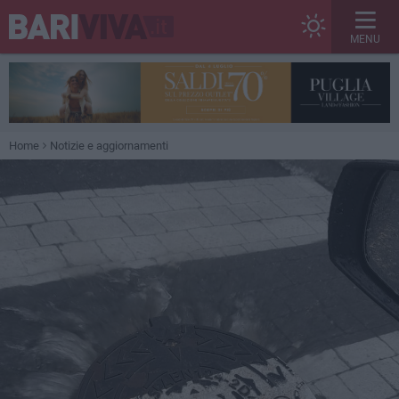
MENU
Home
Notizie e aggiornamenti