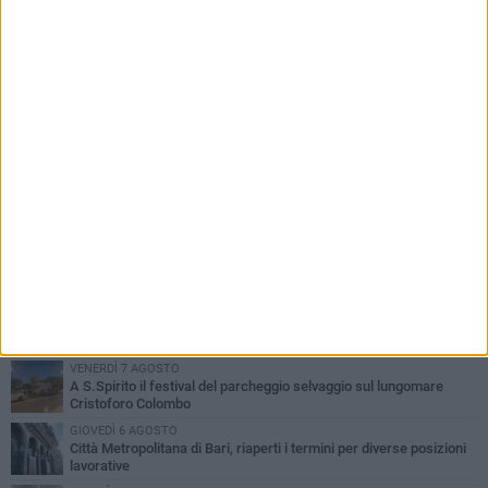
PIÙ LETTI QUESTA SETTIMANA
VENERDÌ 7 AGOSTO
A S.Spirito il festival del parcheggio selvaggio sul lungomare
Cristoforo Colombo
GIOVEDÌ 6 AGOSTO
Città Metropolitana di Bari, riaperti i termini per diverse posizioni
lavorative