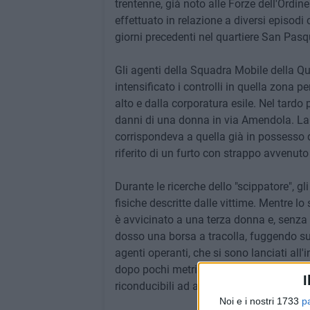
trentenne, già noto alle Forze dell'Ordine
effettuato in relazione a diversi episodi c
giorni precedenti nel quartiere San Pasqu
Gli agenti della Squadra Mobile della Q
intensificato i controlli in quella zona pe
alto e dalla corporatura esile. Nel tard
danni di una donna in via Amendola. La v
corrispondeva a quella già in possesso
riferito di un furto con strappo avvenuto
Durante le ricerche dello "scippatore", g
fisiche descritte dalle vittime. Mentre l
è avvicinato a una terza donna e, senza a
dosso una borsa a tracolla, fuggendo subi
agenti operanti, che si sono lanciati all
dopo pochi metri, con ancora in mano la
I
riconducibili ad altri episodi delittuosi d
Noi e i nostri 1733
p