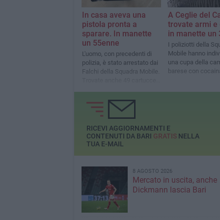
In casa aveva una
A Ceglie del 
pistola pronta a
trovate armi e
sparare. In manette
in manette un
un 55enne
I poliziotti della S
Mobile hanno indiv
L'uomo, con precedenti di
una cupa della ca
polizia, è stato arrestato dai
barese con cocain
Falchi della Squadra Mobile.
hashish e una cali
Trovate anche 49 cartucce
inesplose
RICEVI AGGIORNAMENTI E
CONTENUTI DA BARI
GRATIS
NELLA
TUA E-MAIL
8 AGOSTO 2026
Mercato in uscita, anche
Dickmann lascia Bari