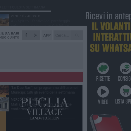
Ù LETTI QUESTA SETTIMANA
VENERDÌ 7 AGOSTO
A S.Spirito il festival del parcheggio
selvaggio sul lungomare Cristoforo
lombo
ZIE DA
BARI
GIOVEDÌ 6 AGOSTO
APP
Città Metropolitana di Bari, riaperti i termini
NIO QUINTO
per diverse posizioni lavorative
LUNEDÌ 3 AGOSTO
Continua la stagione dei mercati serali a
Bari: il calendario di agosto
LUNEDÌ 3 AGOSTO
UEFA Euro 2032, formalizzata la
disponibilità dello Stadio San Nicola.
cese: «Bari è pronta»
LUNEDÌ 3 AGOSTO
"Le Due Bari", un programma diffuso nei
Municipi: tutti gli eventi della settimana
MERCOLEDÌ 5 AGOSTO
Mafia e sale giochi a Bari, il Riesame
conferma il carcere per 7 arrestati