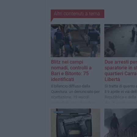
Altri contenuti a tema
Blitz nei campi
Due arresti per
nomadi, controlli a
sparatorie in s
Bari e Bitonto: 75
quartieri Carra
identificati
Libertà
Il bilancio diffuso dalla
Si tratta di quanto
Questura: un denunciato per
il 9 aprile in via del
ricettazione, 19 veicoli
Repubblica e della
controllati, un ciclomotore
del 15 aprile in via
sequestrato e 11
perquisizioni effettuate