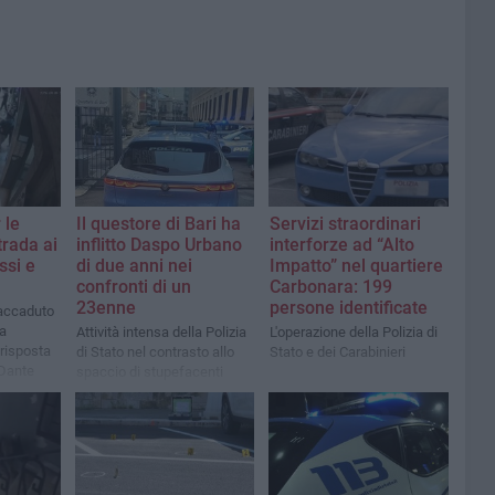
 le
Il questore di Bari ha
Servizi straordinari
trada ai
inflitto Daspo Urbano
interforze ad “Alto
ssi e
di due anni nei
Impatto” nel quartiere
confronti di un
Carbonara: 199
23enne
persone identificate
 accaduto
la
Attività intensa della Polizia
L'operazione della Polizia di
 risposta
di Stato nel contrasto allo
Stato e dei Carabinieri
 Dante
spaccio di stupefacenti