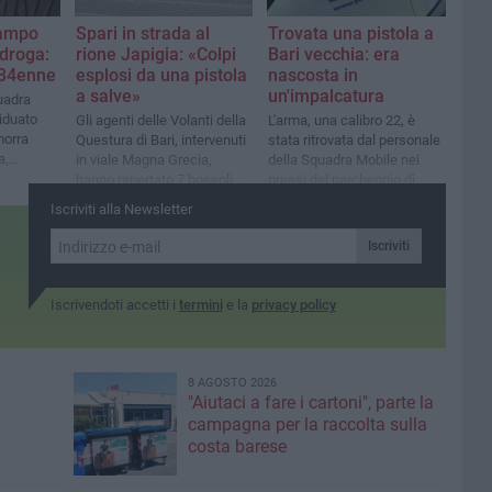
Campo
Spari in strada al
Trovata una pistola a
 droga:
rione Japigia: «Colpi
Bari vecchia: era
 34enne
esplosi da una pistola
nascosta in
a salve»
un'impalcatura
quadra
iduato
Gli agenti delle Volanti della
L'arma, una calibro 22, è
morra
Questura di Bari, intervenuti
stata ritrovata dal personale
a,
in viale Magna Grecia,
della Squadra Mobile nei
bro 8
hanno repertato 7 bossoli di
pressi del parcheggio di
proiettili a salve
Santa Chiara
Iscriviti alla Newsletter
Iscriviti
Iscrivendoti accetti i
termini
e la
privacy policy
8 AGOSTO 2026
"Aiutaci a fare i cartoni", parte la
campagna per la raccolta sulla
costa barese