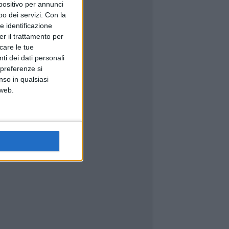
spositivo per annunci
o dei servizi.
Con la
e identificazione
er il trattamento per
icare le tue
ti dei dati personali
 preferenze si
nso in qualsiasi
 web.