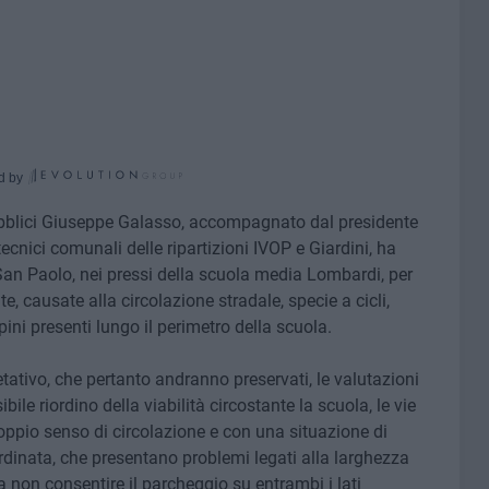
d by
ubblici Giuseppe Galasso, accompagnato dal presidente
ecnici comunali delle ripartizioni IVOP e Giardini, ha
San Paolo, nei pressi della scuola media Lombardi, per
ate, causate alla circolazione stradale, specie a cicli,
pini presenti lungo il perimetro della scuola.
etativo, che pertanto andranno preservati, le valutazioni
le riordino della viabilità circostante la scuola, le vie
pio senso di circolazione e con una situazione di
rdinata, che presentano problemi legati alla larghezza
 da non consentire il parcheggio su entrambi i lati