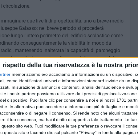
 circolazione.
 immaginare due livelli di progettualità, uno a breve-medio
Giuseppe Galasso: nel breve periodo si procederà
zione lungo l'intero perimetro dell'edificio scolastico come
riordinando conseguentemente la viabilità in modo da
e radici, mantenendo inalterata la capacità di parcheggio
ionale con il rifacimento della segnaletica orizzontale.
l rispetto della tua riservatezza è la nostra prior
a validità di questo approccio, si procederà invece con il
iede che costeggia la scuola Lombardi in modo da
artner
memorizziamo e/o accediamo a informazioni su un dispositivo, c
 sede di circolazione stradale, utilizzata anche da
ali, come identificatori univoci e informazioni standard inviate da un di
colarmente sensibili alle insidie del manto stradale. Con
zzati, misurazione di annunci e contenuti, analisi dell'audience e svilupp
i e i nostri partner possiamo utilizzare dati precisi di geolocalizzazione 
laddove nel tempo le radici dei pini dovessero sollevare
del dispositivo. Puoi fare clic per consentire a noi e ai nostri 1731 partn
tanza che non possiamo escludere, sarebbe comunque
critte. In alternativa puoi accedere a informazioni più dettagliate e modif
izzati di ripristino senza danneggiare gli alberi,
acconsentire o di negare il consenso.
Si rende noto che alcuni trattamen
i utenti della strada».
e il tuo consenso, ma hai il diritto di opporti a tale trattamento. Le tue
 questo sito web. Puoi modificare le tue preferenze o revocare il conse
a con l'assessore Giuseppe Galasso, i tecnici comunali e il
questo sito e facendo clic sul pulsante "Privacy" in fondo alla pagina