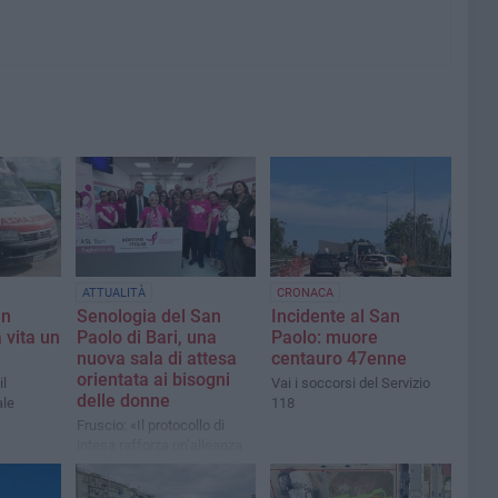
ATTUALITÀ
CRONACA
an
Senologia del San
Incidente al San
 vita un
Paolo di Bari, una
Paolo: muore
nuova sala di attesa
centauro 47enne
orientata ai bisogni
il
Vai i soccorsi del Servizio
delle donne
ale
118
Fruscio: «Il protocollo di
intesa rafforza un’alleanza
strategica che ci consente
di ampliare le opportunità di