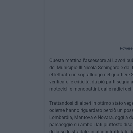
Powere
Questa mattina l'assessore ai Lavori p
del Municipio III Nicola Schingaro e dai t
effettuato un sopralluogo nel quartiere 
verificare le criticità, da più parti segnal
motocicli e monopattini, dalle radici dei 
Trattandosi di alberi in ottimo stato veg
odierne hanno riguardato perciò un possibi
Lombardia, Mantova e Novara, oggi a dop
parcheggio su ambo i lati piuttosto diso
della sede stradale, in alcuni tratti tale