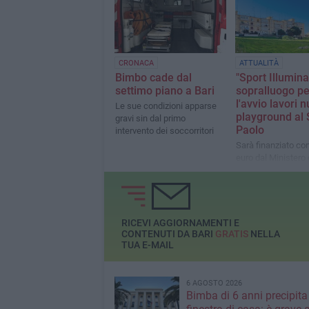
CRONACA
ATTUALITÀ
Bimbo cade dal
"Sport Illumina
settimo piano a Bari
sopralluogo pe
l'avvio lavori 
Le sue condizioni apparse
playground al
gravi sin dal primo
Paolo
intervento dei soccorritori
Sarà finanziato co
euro dal Ministero 
Sport
RICEVI AGGIORNAMENTI E
CONTENUTI DA BARI
GRATIS
NELLA
TUA E-MAIL
6 AGOSTO 2026
Bimba di 6 anni precipita