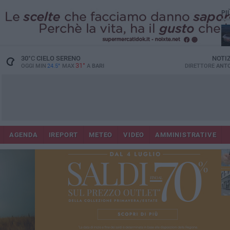
PI
Lec
30
°C
CIELO SERENO
NOTI
31°
OGGI MIN
24.5°
MAX
A
BARI
DIRETTORE
ANTO
AGENDA
IREPORT
METEO
VIDEO
AMMINISTRATIVE
ri
fuo