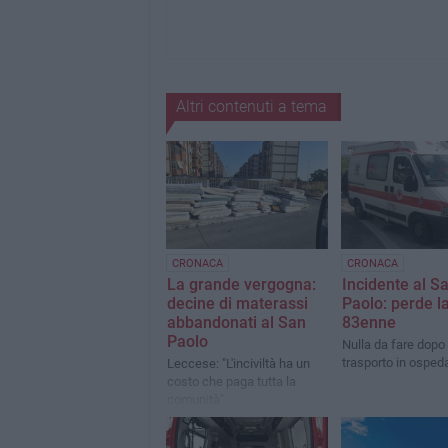
Altri contenuti a tema
CRONACA
CRONACA
La grande vergogna:
Incidente al S
decine di materassi
Paolo: perde la
abbandonati al San
83enne
Paolo
Nulla da fare dopo 
trasporto in osped
Leccese: "L'inciviltà ha un
costo che paga tutta la
comunità"