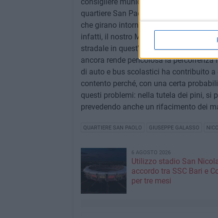
consigliere municipale Andrea Caradonna, 
quartiere San Paolo - commenta Nicola S
che girano intorno alla scuola secondari
infatti, il nostro Municipio ha posto in ri
stradale in quest'area. Da un lato, la fuo
ancora rende pericolosa la percorrenza in
di auto e bus scolastici ha contribuito 
contento perché, con una certa probabil
questi problemi: nella tutela dei pini, si 
prevedendo anche un rifacimento dei mar
QUARTIERE SAN PAOLO
GIUSEPPE GALASSO
NIC
6 AGOSTO 2026
Utilizzo stadio San Nicola
accordo tra SSC Bari e 
per tre mesi