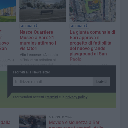
prevenzione»
ATTUALITÀ
ATTUALITÀ
",
Nasce Quartiere
La giunta comunale di
r
Museo a Bari: 21
Bari approva il
nuovo
murales attirano i
progetto di fattibilità
 San
visitatori
del nuovo grande
playground al San
Vito Leccese: «Accanto
Paolo
all'iniziativa artistica si
n 800mila
lavora per la cura del
dello
Sarà finanziato con 800mila
territorio, per potenziare i
euro dal bando “Sport
Iscriviti alla Newsletter
servizi, per accelerare i
Illumina” promosso dal
cantieri»
ministero per lo Sport e i
Iscriviti
Giovani e ideato da Sport e
Salute s.p.a.
Iscrivendoti accetti i
termini
e la
privacy policy
6 AGOSTO 2026
 dalla
Movida e sicurezza a Bari,