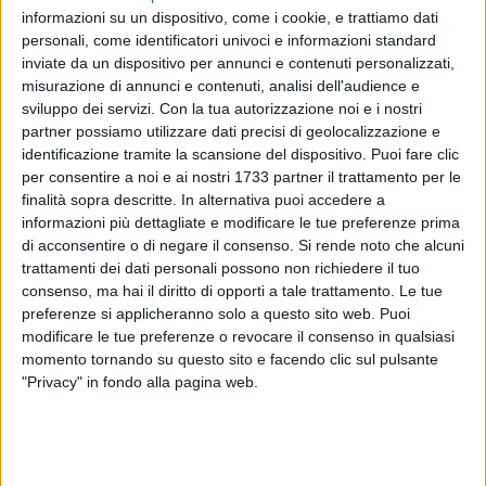
informazioni su un dispositivo, come i cookie, e trattiamo dati
personali, come identificatori univoci e informazioni standard
inviate da un dispositivo per annunci e contenuti personalizzati,
misurazione di annunci e contenuti, analisi dell'audience e
sviluppo dei servizi.
Con la tua autorizzazione noi e i nostri
11
partner possiamo utilizzare dati precisi di geolocalizzazione e
identificazione tramite la scansione del dispositivo. Puoi fare clic
per consentire a noi e ai nostri 1733 partner il trattamento per le
Zona San Paolo a Bari è diventata un museo a cielo aperto,
finalità sopra descritte. In alternativa puoi accedere a
informazioni più dettagliate e modificare le tue preferenze prima
21 murales attirano i turisti. Nasce così Quartiere Museo con
di acconsentire o di negare il consenso.
Si rende noto che alcuni
l'obiettivo di dare al quartiere una nuova identità.
trattamenti dei dati personali possono non richiedere il tuo
consenso, ma hai il diritto di opporti a tale trattamento. Le tue
A questo proposito il Sindaco di Bari, Vito Leccese, condivide
preferenze si applicheranno solo a questo sito web. Puoi
queste parole sui propri canali social:
modificare le tue preferenze o revocare il consenso in qualsiasi
momento tornando su questo sito e facendo clic sul pulsante
Il San Paolo è Bari. E Bari cresce quando
"Privacy" in fondo alla pagina web.
nessun quartiere resta indietro. Quartiere
Museo nasce da un'idea forte: migliorare i
luoghi in cui le persone vivono ogni giorno. I
21 murales sono arte che attira visitatori ma