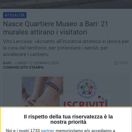
ATTUALITÀ
Nasce Quartiere Museo a Bari: 21
murales attirano i visitatori
Vito Leccese: «Accanto all'iniziativa artistica si lavora per
la cura del territorio, per potenziare i servizi, per
accelerare i cantieri»
BARI -
LUNEDÌ 12 GENNAIO 2026
10.51
COMUNICATO STAMPA
Il rispetto della tua riservatezza è la
nostra priorità
Noi e i nostri 1733
partner
memorizziamo e/o accediamo a