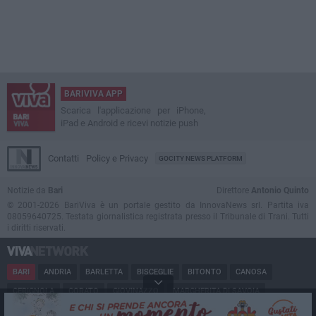
BARIVIVA APP
Scarica l'applicazione per iPhone,
iPad e Android e ricevi notizie push
Contatti
Policy e Privacy
GOCITY NEWS PLATFORM
Notizie da
Bari
Direttore
Antonio Quinto
© 2001-2026 BariViva è un portale gestito da InnovaNews srl. Partita iva
08059640725. Testata giornalistica registrata presso il Tribunale di Trani. Tutti
i diritti riservati.
BARI
ANDRIA
BARLETTA
BISCEGLIE
BITONTO
CANOSA
CERIGNOLA
CORATO
GIOVINAZZO
MARGHERITA DI SAVOIA
MINERVINO
MODUGNO
MOLFETTA
PUGLIA
RUVO