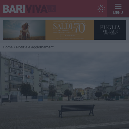
MENU
Home
Notizie e aggiornamenti