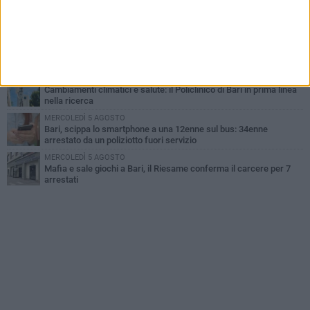
Continua la stagione dei mercati serali a Bari: il calendario di
agosto
LUNEDÌ 3 AGOSTO
"Le Due Bari", un programma diffuso nei Municipi: tutti gli eventi
della settimana
LUNEDÌ 3 AGOSTO
Cambiamenti climatici e salute: il Policlinico di Bari in prima linea
nella ricerca
MERCOLEDÌ 5 AGOSTO
Bari, scippa lo smartphone a una 12enne sul bus: 34enne
arrestato da un poliziotto fuori servizio
MERCOLEDÌ 5 AGOSTO
Mafia e sale giochi a Bari, il Riesame conferma il carcere per 7
arrestati