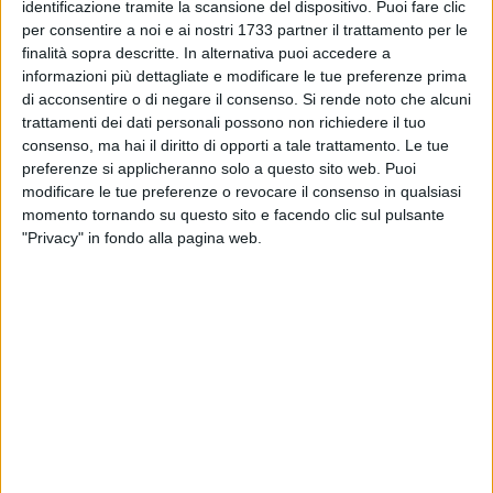
La concessione di posteggio sarà valida solo per l'edizione
identificazione tramite la scansione del dispositivo. Puoi fare clic
2020 della manifestazione e ad ogni operatore non sarà
per consentire a noi e ai nostri 1733 partner il trattamento per le
finalità sopra descritte. In alternativa puoi accedere a
rilasciata più di una concessione.
informazioni più dettagliate e modificare le tue preferenze prima
di acconsentire o di negare il consenso.
Si rende noto che alcuni
Il numero degli stalli e le limitazioni del rispettivo fronte sono
trattamenti dei dati personali possono non richiedere il tuo
indicati nelle diverse tabelle allegate al bando. In ogni caso
consenso, ma hai il diritto di opporti a tale trattamento. Le tue
nessuna occupazione sarà autorizzata oltre il limite
preferenze si applicheranno solo a questo sito web. Puoi
dell'incrocio tra il lungomare Imperatore Augusto e corso
modificare le tue preferenze o revocare il consenso in qualsiasi
Vittorio Emanuele.
momento tornando su questo sito e facendo clic sul pulsante
"Privacy" in fondo alla pagina web.
«Anche per l'edizione 2020 della sagra di San Nicola gli uffici
della ripartizione Sviluppo economico hanno predisposto
con anticipo il bando per l'assegnazione dei posteggi
riservati agli operatori commerciali - commenta l'assessora
allo Sviluppo economico Carla Palone -, cosa di cui ringrazio
il personale addetto. Poter contare su un'organizzazione
degli spazi razionale, secondo il modello adottato negli
ultimi anni, è infatti condizione necessaria per la buona
riuscita della sagra, nell'interesse tanto degli operatori