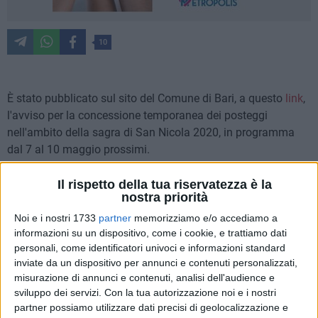
10
È stato pubblicato sul sito del Comune di Bari, a questo
link
,
l'avviso per la concessione temporanea dei posteggi
nell'ambito della sagra di San Nicola 2020, in programma
dal 7 al 10 maggio prossimi.
Gli operatori interessati all'assegnazione degli spazi per la
Il rispetto della tua riservatezza è la
nostra priorità
vendita di prodotti non alimentari, d'artigianato,
dell'enogastronomia pugliese o titolari di paninoteche mobili
Noi e i nostri 1733
partner
memorizziamo e/o accediamo a
informazioni su un dispositivo, come i cookie, e trattiamo dati
- fast food, friggitorie e street food -, purché muniti di titolo
personali, come identificatori univoci e informazioni standard
abilitativo all'esercizio del commercio su area pubblica (di
inviate da un dispositivo per annunci e contenuti personalizzati,
tipo "A", di tipo "B" e di SCIA di tipo "B"), potranno inoltrare
misurazione di annunci e contenuti, analisi dell'audience e
domanda al Comune utilizzando il modulo allegato
sviluppo dei servizi.
Con la tua autorizzazione noi e i nostri
all'avviso.
partner possiamo utilizzare dati precisi di geolocalizzazione e