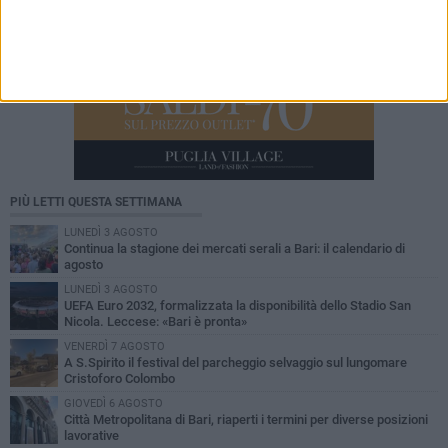
PIÙ LETTI QUESTA SETTIMANA
LUNEDÌ 3 AGOSTO
Continua la stagione dei mercati serali a Bari: il calendario di
agosto
LUNEDÌ 3 AGOSTO
UEFA Euro 2032, formalizzata la disponibilità dello Stadio San
Nicola. Leccese: «Bari è pronta»
VENERDÌ 7 AGOSTO
A S.Spirito il festival del parcheggio selvaggio sul lungomare
Cristoforo Colombo
GIOVEDÌ 6 AGOSTO
Città Metropolitana di Bari, riaperti i termini per diverse posizioni
lavorative