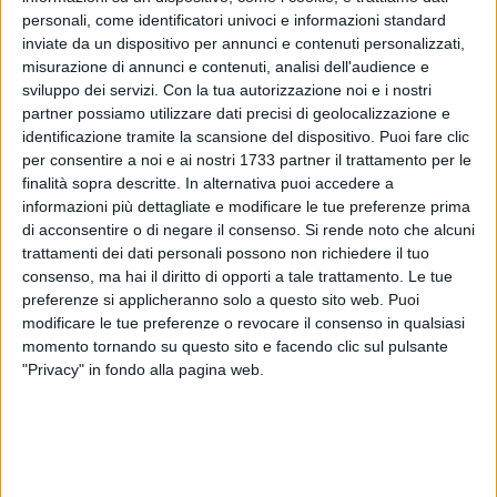
personali, come identificatori univoci e informazioni standard
inviate da un dispositivo per annunci e contenuti personalizzati,
misurazione di annunci e contenuti, analisi dell'audience e
9
A cura di
sviluppo dei servizi.
Con la tua autorizzazione noi e i nostri
LA REDAZIONE
partner possiamo utilizzare dati precisi di geolocalizzazione e
identificazione tramite la scansione del dispositivo. Puoi fare clic
per consentire a noi e ai nostri 1733 partner il trattamento per le
Scene da film questa sera sulla Ss16 all'altezza di Santo
finalità sopra descritte. In alternativa puoi accedere a
Spirito a Bari. Una banda di malviventi, dopo aver rubato una
informazioni più dettagliate e modificare le tue preferenze prima
di acconsentire o di negare il consenso.
Si rende noto che alcuni
Jeep Renegade da via Giovanni XXIII si è data alla fuga, ma
trattamenti dei dati personali possono non richiedere il tuo
in seguito a segnalazione le volanti hanno cercato di
consenso, ma hai il diritto di opporti a tale trattamento. Le tue
rintracciare il veicolo e si sono quindi messi all'inseguimento
preferenze si applicheranno solo a questo sito web. Puoi
del mezzo sulla tangenziale.
modificare le tue preferenze o revocare il consenso in qualsiasi
momento tornando su questo sito e facendo clic sul pulsante
Durante l'inseguimento i banditi, ormai braccati dalla polizia,
"Privacy" in fondo alla pagina web.
hanno deciso di abbandonare il veicolo e darsi alla fuga. Al
momento è ancora in corso l'attività della polizia, ma
sembra che una persona sia stata fermata e almeno due
sarebbero in fuga.