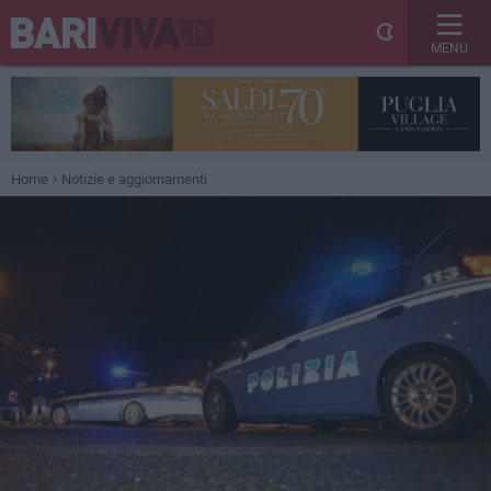
MENU
Home
Notizie e aggiornamenti