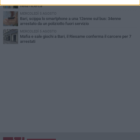
Cambiamenti climatici e salute: il Policlinico di Bari in prima linea
nella ricerca
MERCOLEDÌ 5 AGOSTO
Bari, scippa lo smartphone a una 12enne sul bus: 34enne
arrestato da un poliziotto fuori servizio
MERCOLEDÌ 5 AGOSTO
Mafia e sale giochi a Bari, il Riesame conferma il carcere per 7
arrestati