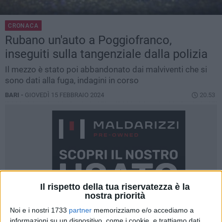
CRONACA
Rubano un'auto a Poggiofranco,
inseguiti sulla tangenziale dalla polizia
Il mezzo è stato poi abbandonato dai malviventi che si
sono dati alla fuga, indagini in corso
BARI -
GIOVEDÌ 15 FEBBRAIO 2024
20.53
Il rispetto della tua riservatezza è la
nostra priorità
Noi e i nostri 1733
partner
memorizziamo e/o accediamo a
informazioni su un dispositivo, come i cookie, e trattiamo dati