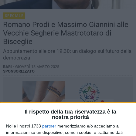
SPECIALE
Romano Prodi e Massimo Giannini alle
Vecchie Segherie Mastrototaro di
Bisceglie
Appuntamento alle ore 19.30: un dialogo sul futuro della
democrazia
BARI -
GIOVEDÌ 13 MARZO 2025
SPONSORIZZATO
Il rispetto della tua riservatezza è la
nostra priorità
Noi e i nostri 1733
partner
memorizziamo e/o accediamo a
informazioni su un dispositivo, come i cookie, e trattiamo dati