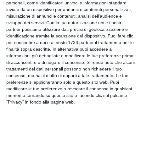
personali, come identificatori univoci e informazioni standard
inviate da un dispositivo per annunci e contenuti personalizzati,
misurazione di annunci e contenuti, analisi dell'audience e
sviluppo dei servizi.
Con la tua autorizzazione noi e i nostri
partner possiamo utilizzare dati precisi di geolocalizzazione e
identificazione tramite la scansione del dispositivo. Puoi fare clic
per consentire a noi e ai nostri 1733 partner il trattamento per le
Un confronto serrato sui temi cruciali della politica
finalità sopra descritte. In alternativa puoi accedere a
internazionale e del futuro dell'Europa.
Giovedì 13 marzo,
informazioni più dettagliate e modificare le tue preferenze prima
alle ore
19:30
, la libreria
Vecchie Segherie Mastrototaro
di
di acconsentire o di negare il consenso.
Si rende noto che alcuni
Bisceglie
ospiterà
Romano Prodi e Massimo Giannini
per la
trattamenti dei dati personali possono non richiedere il tuo
consenso, ma hai il diritto di opporti a tale trattamento. Le tue
presentazione de "
Il dovere della speranza
" (Rizzoli),
preferenze si applicheranno solo a questo sito web. Puoi
moderata da
Paola Zanca
.
modificare le tue preferenze o revocare il consenso in qualsiasi
momento tornando su questo sito e facendo clic sul pulsante
Un dialogo necessario per capire il nostro tempo
"Privacy" in fondo alla pagina web.
Nel libro,
Romano Prodi
, figura di spicco della politica
italiana ed europea, si confronta con
Massimo Giannini
,
giornalista e conduttore, su temi fondamentali come il
disordine mondiale, le guerre, la crisi dell'Europa e i dilemmi
dell'Italia. Un dialogo lucido e appassionato, che analizza le