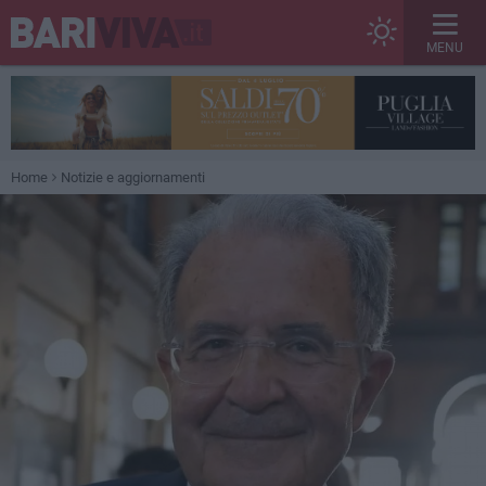
MENU
Home
Notizie e aggiornamenti