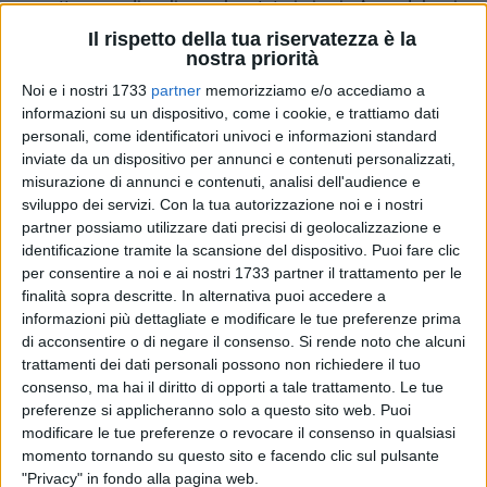
permetteranno di realizzare la rotatoria in via Amendola, ai
piedi del ponte all'incrocio con via Omodeo, dopo la
Il rispetto della tua riservatezza è la
nostra priorità
ricostruzione dello stesso".
Noi e i nostri 1733
partner
memorizziamo e/o accediamo a
VIA AMENDOLA
informazioni su un dispositivo, come i cookie, e trattiamo dati
personali, come identificatori univoci e informazioni standard
inviate da un dispositivo per annunci e contenuti personalizzati,
L'intervento si pone in continuità con i lavori già realizzati in
misurazione di annunci e contenuti, analisi dell'audience e
via Amendola (aumento della sezione stradale e
sviluppo dei servizi.
Con la tua autorizzazione noi e i nostri
realizzazione delle rotatorie): la nuova progettazione prevede
partner possiamo utilizzare dati precisi di geolocalizzazione e
la riqualificazione del tratto di via Amendola che va dalla
identificazione tramite la scansione del dispositivo. Puoi fare clic
rotatoria di viale Einaudi a via Postiglione, escludendo la
per consentire a noi e ai nostri 1733 partner il trattamento per le
futura rotatoria già prevista all'incrocio con via Omodeo, di
finalità sopra descritte. In alternativa puoi accedere a
informazioni più dettagliate e modificare le tue preferenze prima
competenza di RFI. L'opera nel suo complesso costituisce il
di acconsentire o di negare il consenso.
Si rende noto che alcuni
collegamento e completamento delle urbanizzazioni
trattamenti dei dati personali possono non richiedere il tuo
primarie dell'abitato di Mungivacca e San Pasquale, oltre
consenso, ma hai il diritto di opporti a tale trattamento. Le tue
che indispensabile collegamento a un altro importante asse,
preferenze si applicheranno solo a questo sito web. Puoi
quello di viale Unità d'Italia, attraverso via Postiglione e il
modificare le tue preferenze o revocare il consenso in qualsiasi
prolungamento su via Meucci. La lunghezza della strada
momento tornando su questo sito e facendo clic sul pulsante
oggetto dell'intervento è di poco più di 1.300 metri e per la
"Privacy" in fondo alla pagina web.