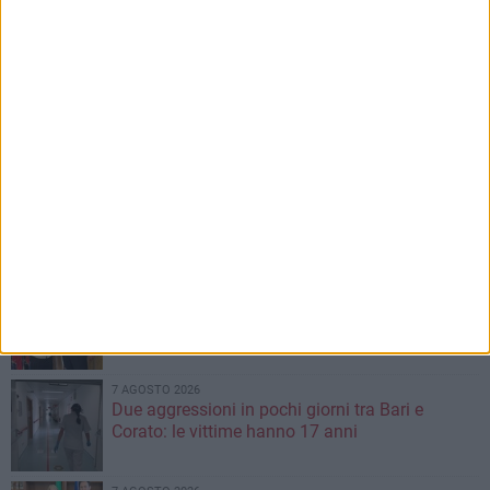
Iscrivendoti accetti i
termini
e la
privacy policy
8 AGOSTO 2026
Al via la prossima settimana i lavori per la
realizzazione del tronco di fogna bianca in
corso Alcide De Gasperi
8 AGOSTO 2026
Carburante annacquato a Bari e provincia: il
vademecum di Consumerismo per chiedere i
danni
8 AGOSTO 2026
Leccese incontra il ballerino Kledi Kadiu,
arrivato a Bari a bordo della nave Vlora
7 AGOSTO 2026
Due aggressioni in pochi giorni tra Bari e
Corato: le vittime hanno 17 anni