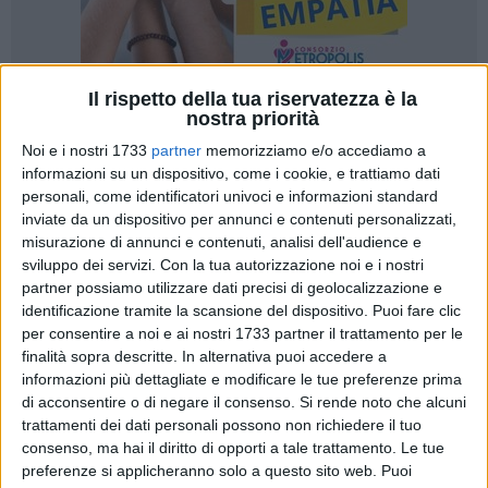
Il rispetto della tua riservatezza è la
nostra priorità
1
Noi e i nostri 1733
partner
memorizziamo e/o accediamo a
informazioni su un dispositivo, come i cookie, e trattiamo dati
personali, come identificatori univoci e informazioni standard
A seguito delle segnalazioni e richieste pervenute dai
inviate da un dispositivo per annunci e contenuti personalizzati,
residenti in merito ai lavori in corso per la riqualificazione e
misurazione di annunci e contenuti, analisi dell'audience e
messa in sicurezza della SS 16 nel tratto Bari-Mola, con le
sviluppo dei servizi.
Con la tua autorizzazione noi e i nostri
operazioni di sostituzione dello spartitraffico centrale e la
partner possiamo utilizzare dati precisi di geolocalizzazione e
prevista eliminazione dell'impianto di illuminazione, si è
identificazione tramite la scansione del dispositivo. Puoi fare clic
per consentire a noi e ai nostri 1733 partner il trattamento per le
tenuto ieri un incontro tecnico nel corso del quale ANAS ha
finalità sopra descritte. In alternativa puoi accedere a
dichiarato la propria disponibilità ad accogliere la richiesta
informazioni più dettagliate e modificare le tue preferenze prima
di rimodulare il progetto avanzata dai sindaci di Bari e Mola
di acconsentire o di negare il consenso.
Si rende noto che alcuni
garantendo gli attuali livelli di illuminamento e sicurezza.
trattamenti dei dati personali possono non richiedere il tuo
consenso, ma hai il diritto di opporti a tale trattamento. Le tue
Come noto, su ampi tratti della SS 16 contigui ai quartieri
preferenze si applicheranno solo a questo sito web. Puoi