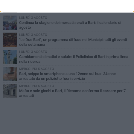
LUNEDÌ 3 AGOSTO
UEFA Euro 2032, formalizzata la disponibilità dello Stadio San
Nicola. Leccese: «Bari è pronta»
LUNEDÌ 3 AGOSTO
Continua la stagione dei mercati serali a Bari: il calendario di
agosto
LUNEDÌ 3 AGOSTO
"Le Due Bari", un programma diffuso nei Municipi: tutti gli eventi
della settimana
LUNEDÌ 3 AGOSTO
Cambiamenti climatici e salute: il Policlinico di Bari in prima linea
nella ricerca
MERCOLEDÌ 5 AGOSTO
Bari, scippa lo smartphone a una 12enne sul bus: 34enne
arrestato da un poliziotto fuori servizio
MERCOLEDÌ 5 AGOSTO
Mafia e sale giochi a Bari, il Riesame conferma il carcere per 7
arrestati