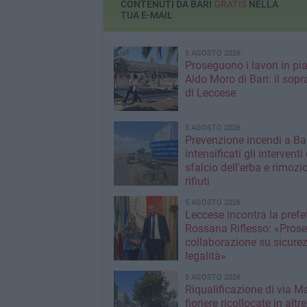
CONTENUTI DA BARI
GRATIS
NELLA
TUA E-MAIL
5 AGOSTO 2026
Proseguono i lavori in pi
Aldo Moro di Bari: il sopr
di Leccese
5 AGOSTO 2026
Prevenzione incendi a Bar
intensificati gli interventi 
sfalcio dell'erba e rimozi
rifiuti
5 AGOSTO 2026
Leccese incontra la prefet
Rossana Riflesso: «Pros
collaborazione su sicure
legalità»
5 AGOSTO 2026
Riqualificazione di via M
fioriere ricollocate in altr