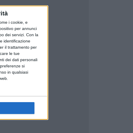
ità
ome i cookie, e
spositivo per annunci
o dei servizi.
Con la
e identificazione
er il trattamento per
icare le tue
ti dei dati personali
 preferenze si
nso in qualsiasi
 web.