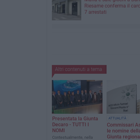
Riesame conferma il carc
7 arrestati
Altri contenuti a tema
Presentata la Giunta
ATTUALITÀ
Decaro - TUTTI I
Commissari Asl
NOMI
le nomine dell
Giunta regiona
Contestualmente, nella