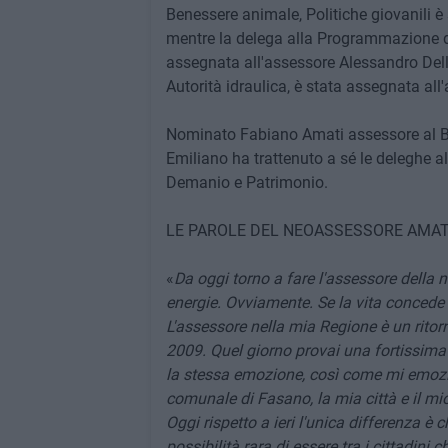
Benessere animale, Politiche giovanili 
mentre la delega alla Programmazione de
assegnata all'assessore Alessandro Delli 
Autorità idraulica, è stata assegnata al
Nominato Fabiano Amati assessore al Bila
Emiliano ha trattenuto a sé le deleghe all
Demanio e Patrimonio.
LE PAROLE DEL NEOASSESSORE AMAT
«
Da oggi torno a fare l'assessore della 
energie. Ovviamente. Se la vita concede 
L'assessore nella mia Regione è un ritorno
2009. Quel giorno provai una fortissim
la stessa emozione, così come mi emozi
comunale di Fasano, la mia città e il mio
Oggi rispetto a ieri l'unica differenza 
possibilità rara di essere tra i cittadini 