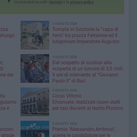
Iscrivendoti accetti i
termini
e la
privacy policy
5 AGOSTO 2026
azza
Tornata in funzione la "capa di
alluogo
ferro" tra piazza Ferrarese ed il
lungomare Imperatore Augusto
5 AGOSTO 2026
i,
Dal sospetto di scoliosi alla
di
scoperta di un tumore di 3,5 chili:
one dei
9 ore di intervento al “Giovanni
Paolo II” di Bari
5 AGOSTO 2026
ta ​
Corso Vittorio
eguiamo
Emanuele, realizzati nuovi stalli
zza e
per taxi davanti al teatro Piccinni
5 AGOSTO 2026
anzoni:
Premio "Alessandro Ambrosi",
e strade
aperte le candidature per le