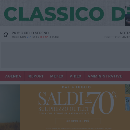
PI
Lec
26.5
°C
CIELO SERENO
NOTI
31.5°
OGGI MIN
25°
MAX
A
BARI
DIRETTORE
ANTO
AGENDA
IREPORT
METEO
VIDEO
AMMINISTRATIVE
Gi
Bar
ri