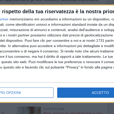
mpie una sforzo d'immedesimazione. Senza
l rispetto della tua riservatezza è la nostra prior
tà di camminare con le scarpe degli altri, spesso
a, non c'è cura e non c'è speranza. Fare in modo che sia
artner
memorizziamo e/o accediamo a informazioni su un dispositivo, c
porto dietro da quando ho cominciato a fare politica. La
ali, come identificatori univoci e informazioni standard inviate da un di
 settore della pubblica amministrazione in cui tutte le cose
zzati, misurazione di annunci e contenuti, analisi dell'audience e svilupp
i e i nostri partner possiamo utilizzare dati precisi di geolocalizzazione 
ontrollate per tenerle in salute. E tutto questo
del dispositivo. Puoi fare clic per consentire a noi e ai nostri 1731 partn
i spendere o di risparmiare come se ogni soldo fosse il
critte. In alternativa puoi accedere a informazioni più dettagliate e modif
io per i cittadini. "La democrazia inizia con la
acconsentire o di negare il consenso.
Si rende noto che alcuni trattamen
le mura della casa comunale", scriveva de Tocqueville.
e il tuo consenso, ma hai il diritto di opporti a tale trattamento. Le tue
e l'assessore. Rispetto all'altra volta non ci sono più
 questo sito web. Puoi modificare le tue preferenze o revocare il conse
a gioia, a cominciare da mio padre, però ci sono tante
questo sito e facendo clic sul pulsante "Privacy" in fondo alla pagina
tti grazie per esserci. E a chi ha deciso per vari motivi di
mia, sappia che io li aspetto sempre, a braccia aperte,
e mantenersi il male incollato addosso
».
PIÙ OPZIONI
ACCETTO
5 AGOSTO 2026
 il
Bari, scippa lo smartphone a una