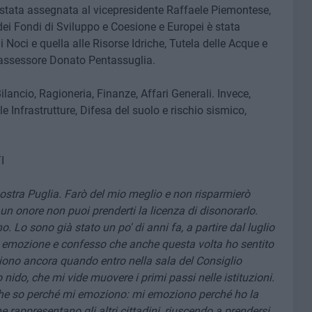
è stata assegnata al vicepresidente Raffaele Piemontese,
i Fondi di Sviluppo e Coesione e Europei è stata
Noci e quella alle Risorse Idriche, Tutela delle Acque e
l'assessore Donato Pentassuglia.
ncio, Ragioneria, Finanze, Affari Generali. Invece,
e Infrastrutture, Difesa del suolo e rischio sismico,
I
nostra Puglia. Farò del mio meglio e non risparmierò
un onore non puoi prenderti la licenza di disonorarlo.
. Lo sono già stato un po' di anni fa, a partire dal luglio
a emozione e confesso che anche questa volta ho sentito
ono ancora quando entro nella sala del Consiglio
 nido, che mi vide muovere i primi passi nelle istituzioni.
è che so perché mi emoziono: mi emoziono perché ho la
che rappresentano gli altri cittadini, riuscendo a prendersi