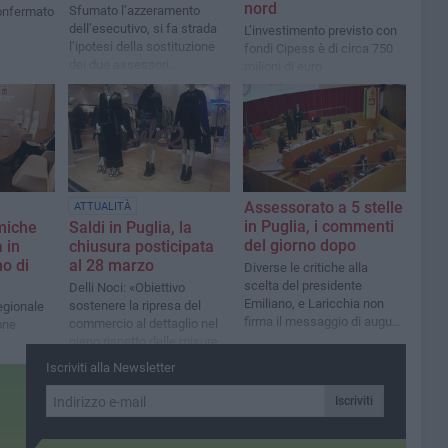
nord
Sfumato l’azzeramento
confermato
dell’esecutivo, si fa strada
L’investimento previsto con
l’ipotesi della sostituzione
fondi Cipess è di circa 750
dei due assessori
milioni di euro
dimissionari
Assessorato a 5 stelle
ATTUALITÀ
in Puglia, i commenti
miche
Saldi in Puglia, la
del giorno dopo
 in
chiusura posticipata
no di
al 28 marzo
Diverse le critiche alla
scelta del presidente
Delli Noci: «Obiettivo
Emiliano, e Laricchia non
sostenere la ripresa del
egionale
firma il messaggio di auguri
commercio al dettaglio nel
ione
a Barone
pieno rispetto delle misure
di sicurezza previste»
Iscriviti alla Newsletter
Iscriviti