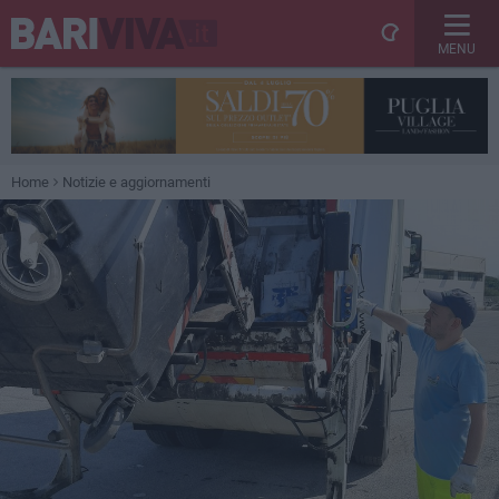
MENU
Home
Notizie e aggiornamenti