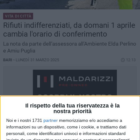
VITA DI CITTÀ
Rifiuti indifferenziati, da domani 1 aprile
cambia l'orario di conferimento
La nota da parte dell’assessora all’Ambiente Elda Perlino
e Amiu Puglia
BARI -
LUNEDÌ 31 MARZO 2025
12.13
Il rispetto della tua riservatezza è la
nostra priorità
Noi e i nostri 1731
partner
memorizziamo e/o accediamo a
informazioni su un dispositivo, come i cookie, e trattiamo dati
personali, come identificatori univoci e informazioni standard