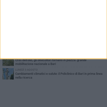
LUNEDÌ 3 AGOSTO
UEFA Euro 2032, formalizzata la disponibilità dello Stadio San
Nicola. Leccese: «Bari è pronta»
LUNEDÌ 3 AGOSTO
Continua la stagione dei mercati serali a Bari: il calendario di
agosto
LUNEDÌ 3 AGOSTO
"Le Due Bari", un programma diffuso nei Municipi: tutti gli eventi
della settimana
VENERDÌ 31 LUGLIO
Al via l'89ª Campionaria Internazionale della Fiera del Levante di
Bari: presente Giorgia Meloni
GIOVEDÌ 30 LUGLIO
Crisi dell’olio, gli olivicoltori tornano in piazza: grande
mobilitazione nazionale a Bari
LUNEDÌ 3 AGOSTO
Cambiamenti climatici e salute: il Policlinico di Bari in prima linea
nella ricerca