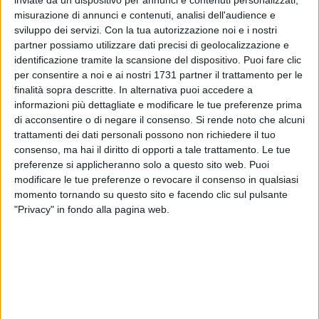
inviate da un dispositivo per annunci e contenuti personalizzati,
misurazione di annunci e contenuti, analisi dell'audience e
sviluppo dei servizi.
Con la tua autorizzazione noi e i nostri
partner possiamo utilizzare dati precisi di geolocalizzazione e
6
identificazione tramite la scansione del dispositivo. Puoi fare clic
per consentire a noi e ai nostri 1731 partner il trattamento per le
finalità sopra descritte. In alternativa puoi accedere a
L'assessora all'Ambiente Elda Perlino e Amiu Puglia
informazioni più dettagliate e modificare le tue preferenze prima
ricordano che a partire da domani, 1° aprile, entrano in vigore
di acconsentire o di negare il consenso.
Si rende noto che alcuni
trattamenti dei dati personali possono non richiedere il tuo
gli orari estivi di conferimento della frazione indifferenziata
consenso, ma hai il diritto di opporti a tale trattamento. Le tue
dei rifiuti per quanto riguarda la raccolta stradale. Fino al
preferenze si applicheranno solo a questo sito web. Puoi
prossimo 31 ottobre, quindi, si potrà conferire
modificare le tue preferenze o revocare il consenso in qualsiasi
l'indifferenziato tutti i giorni, domeniche e festivi compresi,
momento tornando su questo sito e facendo clic sul pulsante
dalle ore 18.30 alle 22.30. Il mancato rispetto degli orari di
"Privacy" in fondo alla pagina web.
conferimento comporta una sanzione pari a 100 euro.
6 AGOSTO 2026
Segnalati colpi di pistola a Japigia, ma i
bossoli non si trovano