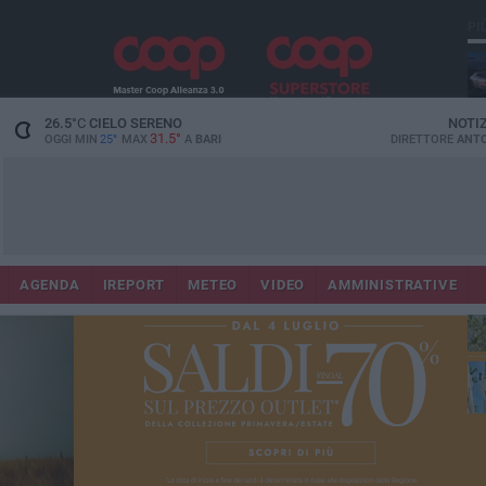
PI
Lec
26.5
°C
CIELO SERENO
NOTI
31.5°
OGGI MIN
25°
MAX
A
BARI
DIRETTORE
ANTO
AGENDA
IREPORT
METEO
VIDEO
AMMINISTRATIVE
Gi
Bar
ri