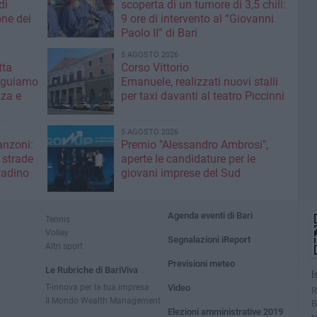
di
scoperta di un tumore di 3,5 chili:
one dei
9 ore di intervento al “Giovanni
Paolo II” di Bari
5 AGOSTO 2026
ta ​
Corso Vittorio
eguiamo
Emanuele, realizzati nuovi stalli
zza e
per taxi davanti al teatro Piccinni
5 AGOSTO 2026
anzoni:
Premio "Alessandro Ambrosi",
e strade
aperte le candidature per le
ttadino
giovani imprese del Sud
Agenda eventi di Bari
Tennis
Volley
Segnalazioni iReport
Altri sport
Previsioni meteo
Le Rubriche di BariViva
I
T-innova per la tua impresa
Video
R
Il Mondo Wealth Management
B
Elezioni amministrative 2019