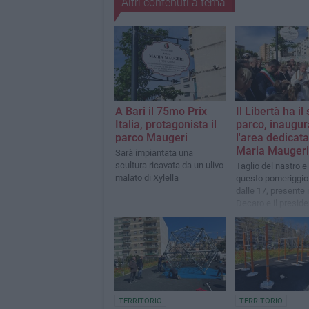
Altri contenuti a tema
A Bari il 75mo Prix
Il Libertà ha il
Italia, protagonista il
parco, inaugur
parco Maugeri
l'area dedicata
Maria Maugeri
Sarà impiantata una
scultura ricavata da un ulivo
Taglio del nastro e
malato di Xylella
questo pomeriggio 
dalle 17, presente 
Decaro e il preside
Emiliano
TERRITORIO
TERRITORIO