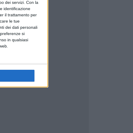
o dei servizi.
Con la
e identificazione
er il trattamento per
icare le tue
ti dei dati personali
 preferenze si
nso in qualsiasi
 web.