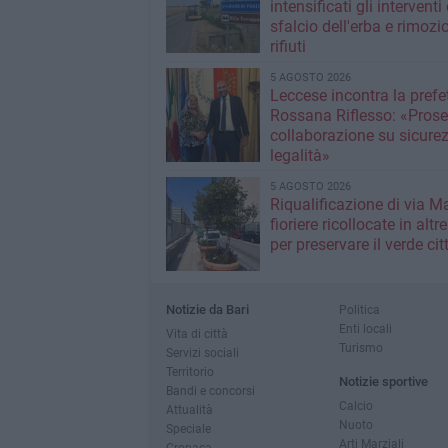
intensificati gli interventi 
sfalcio dell'erba e rimozi
rifiuti
5 AGOSTO 2026
Leccese incontra la prefet
Rossana Riflesso: «Pros
collaborazione su sicure
legalità»
5 AGOSTO 2026
Riqualificazione di via M
fioriere ricollocate in altr
per preservare il verde ci
Notizie da Bari
Politica
Enti locali
Vita di città
Turismo
Servizi sociali
Territorio
Notizie sportive
Bandi e concorsi
Calcio
Attualità
Nuoto
Speciale
Arti Marziali
Cronaca