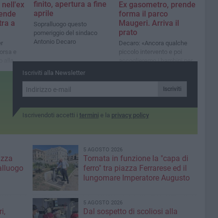
finito, apertura a fine
nell'ex
Ex gasometro, prende
aprile
rende
forma il parco
tra a
Maugeri. Arriva il
Sopralluogo questo
prato
pomeriggio del sindaco
Antonio Decaro
er
Decaro: «Ancora qualche
corsa e
piccolo intervento e poi
o alla
accoglieremo i bambini per
gurazione
giocare»
Iscriviti alla Newsletter
Iscriviti
Iscrivendoti accetti i
termini
e la
privacy policy
5 AGOSTO 2026
azza
Tornata in funzione la "capa di
alluogo
ferro" tra piazza Ferrarese ed il
lungomare Imperatore Augusto
5 AGOSTO 2026
i,
Dal sospetto di scoliosi alla