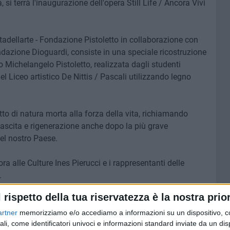
 si terrà l'inaugurazione dell'opera Still Life / Ancora Vivi
ttadellarte - Fondazione Pistoletto in collaborazione con
azione Dioguardi, consiste in una speciale ricostruzione
 Michelangelo Pistoletto, realizzata dagli studenti
del Liceo artistico De Nittis / Pascali utilizzando legno
cetto di natura morta alla forza della vita, richiamando
rinascita e rigenerazione anche dopo la più grave
el nostro Paese.
ra alle Culture Ines Pierucci e i rappresentanti delle
.
l rispetto della tua riservatezza è la nostra prior
denti daranno vita a un flash mob.
artner
memorizziamo e/o accediamo a informazioni su un dispositivo, c
ali, come identificatori univoci e informazioni standard inviate da un di