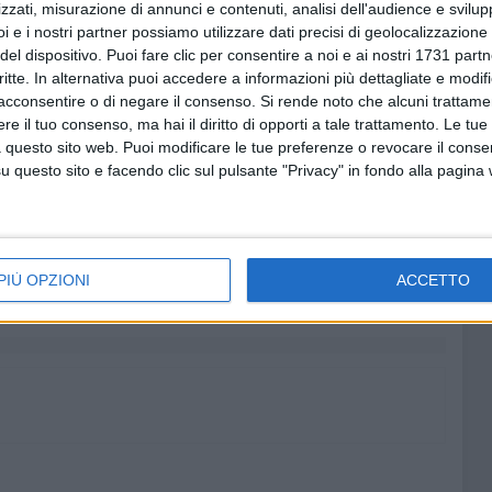
zzati, misurazione di annunci e contenuti, analisi dell'audience e svilupp
i e i nostri partner possiamo utilizzare dati precisi di geolocalizzazione 
razione del segno matematico dell'infinito, è composto da
del dispositivo. Puoi fare clic per consentire a noi e ai nostri 1731 partn
i rappresentano tutte le diversità e le antinomie, tra cui
critte. In alternativa puoi accedere a informazioni più dettagliate e modif
compenetrazione fra i cerchi opposti e rappresenta il grembo
acconsentire o di negare il consenso.
Si rende noto che alcuni trattamen
e il tuo consenso, ma hai il diritto di opporti a tale trattamento. Le tue
 questo sito web. Puoi modificare le tue preferenze o revocare il conse
questo sito e facendo clic sul pulsante "Privacy" in fondo alla pagina
5 AGOSTO 2026
 il
Bari, scippa lo smartphone a una
ere per
12enne sul bus: 34enne
PIÙ OPZIONI
ACCETTO
arrestato da un poliziotto fuori
servizio