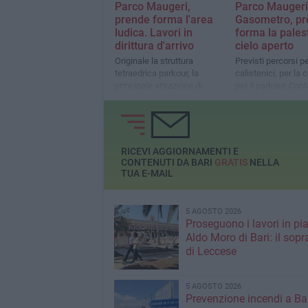
Parco Maugeri,
Parco Maugeri 
prende forma l'area
Gasometro, p
ludica. Lavori in
forma la pales
dirittura d'arrivo
cielo aperto
Originale la struttura
Previsti percorsi p
tetraedrica parkour, la
calistenici, per la 
principale attrazione di
per il parkour. Cont
questo nuovo spazio
rovescia per l'inau
RICEVI AGGIORNAMENTI E
CONTENUTI DA BARI
GRATIS
NELLA
TUA E-MAIL
5 AGOSTO 2026
Proseguono i lavori in pi
Aldo Moro di Bari: il sopr
di Leccese
5 AGOSTO 2026
Prevenzione incendi a Bar