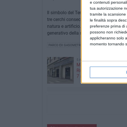
e contenuti personali
tua autorizzazione no
Il simbolo del Terzo Paradiso, riconfigu
tramite la scansione 
tre cerchi consecutivi. I due cerchi estern
le finalità sopra des
natura e artificio. Quello centrale è la 
preferenze prima di 
possono non richieder
generativo della nuova umanità.
applicheranno solo a
momento tornando su 
PARCO EX GASOMETRO
5 AGOSTO 2026
Mafia e sale giochi a Bari,
Riesame conferma il carc
7 arrestati