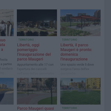
 suo
TERRITORIO
TERRITORIO
ata
Libertà, oggi
Libertà, il parco
 a
pomeriggio
Maugeri è pronto:
l'inaugurazione del
domenica
parco Maugeri
l'inaugurazione
 festa
a partire
Appuntamento alle 17 con
Uno spazio verde lì dove
il sindaco
l'apertura dei cancelli
sorgeva l'area dell'ex
nte
nell'area dell'ex gasometro
gasometro
Parco Maugeri quasi
TERRITORIO