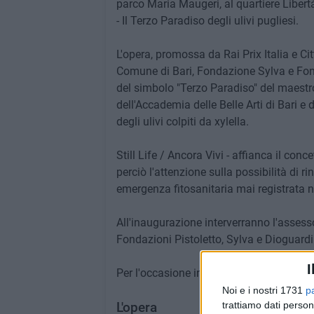
parco Maria Maugeri, al quartiere Libertà,
- Il Terzo Paradiso degli ulivi pugliesi.
L'opera, promossa da Rai Prix Italia e Ci
Comune di Bari, Fondazione Sylva e Fond
del simbolo "Terzo Paradiso" del maestro
dell'Accademia delle Belle Arti di Bari e 
degli ulivi colpiti da xylella.
Still Life / Ancora Vivi - affianca il con
perciò l'attenzione sulla possibilità di 
emergenza fitosanitaria mai registrata n
All'inaugurazione interverranno l'assesso
Fondazioni Pistoletto, Sylva e Dioguardi
I
Per l'occasione intorno all'opera gli stu
Noi e i nostri 1731
p
L'opera
trattiamo dati person