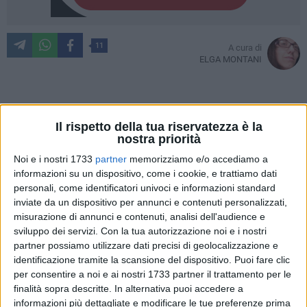
11
A cura di
ELGA MONTANI
Il parco Maugeri, che sorgerà sull'area dell'ex gasometro al
Il rispetto della tua riservatezza è la
quartiere Libertà, è quasi finito. Manca solo il montaggio
nostra priorità
delle giostrine e delle attrezzature per l'attività sportiva
Noi e i nostri 1733
partner
memorizziamo e/o accediamo a
all'aperto, arrivate in questi giorni.
informazioni su un dispositivo, come i cookie, e trattiamo dati
personali, come identificatori univoci e informazioni standard
Il cantiere terminerà il 14 aprile e entro fine mese dovrebbe
inviate da un dispositivo per annunci e contenuti personalizzati,
esserci l'apertura al pubblico, stando a quanto dichiara il
misurazione di annunci e contenuti, analisi dell'audience e
sindaco Decaro che nel pomeriggio di oggi ha fatto un
sviluppo dei servizi.
Con la tua autorizzazione noi e i nostri
partner possiamo utilizzare dati precisi di geolocalizzazione e
sopralluogo sull'area. In un secondo momento, con una
identificazione tramite la scansione del dispositivo. Puoi fare clic
ulteriore gara, verrà realizzato il chiosco per i servizi dal lato
per consentire a noi e ai nostri 1733 partner il trattamento per le
di corso Mazzini.
finalità sopra descritte. In alternativa puoi accedere a
informazioni più dettagliate e modificare le tue preferenze prima