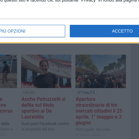
questo sito e facendo clic sul pulsante "Privacy" in fondo alla pagina
PIÙ OPZIONI
ACCETTO
CALCIO
ATTUALITÀ
ne
Anche Petruzzelli si
Aperture
ane
defila sul titolo
straordinarie di tre
 corso
sportivo ai De
mercati cittadini il 25
Laurentiis
aprile, 1° maggio e 2
giugno
 della
Duro post Facebook contro
liare e
la proprietà del Bari
Petruzzelli: "Accolta
elli
richiesta delle