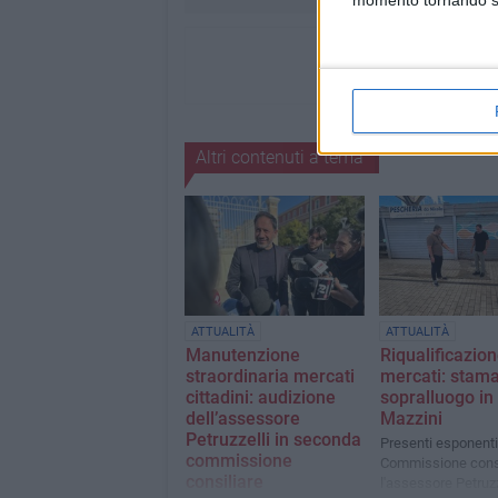
momento tornando su 
Altri contenuti a tema
ATTUALITÀ
ATTUALITÀ
Manutenzione
Riqualificazio
straordinaria mercati
mercati: stam
cittadini: audizione
sopralluogo in
dell’assessore
Mazzini
Petruzzelli in seconda
Presenti esponenti
commissione
Commissione consi
consiliare
l'assessore Petruzz