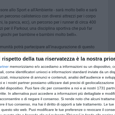
essore allo Sport e all'Ambiente - sarà molto bello e sarà
un percorso calistenico con diversi attrezzi per i corpo
ioni, la panca, ecc), un percorso per i runner di circa 400
zi per il Parkour, una disciplina sportiva che può far
 giochi per bambine e bambini molto belli».
comunità potrà partecipare all'inaugurazione di questo
 pressoché privo di verde - e poi potrà viverlo
l rispetto della tua riservatezza è la nostra prior
ro, portare i propri figli, fare una passeggiata, praticare
artner
memorizziamo e/o accediamo a informazioni su un dispositivo, c
ali, come identificatori univoci e informazioni standard inviate da un di
zzati, misurazione di annunci e contenuti, analisi dell'audience e svilupp
i e i nostri partner possiamo utilizzare dati precisi di geolocalizzazione 
del dispositivo. Puoi fare clic per consentire a noi e ai nostri 1731 partn
6 AGOSTO 2026
critte. In alternativa puoi accedere a informazioni più dettagliate e modif
 a
Bimba di 6 anni precipita dalla
 si
acconsentire o di negare il consenso.
finestra di casa: è grave al
Si rende noto che alcuni trattamen
Policlinico di Bari
e il tuo consenso, ma hai il diritto di opporti a tale trattamento. Le tue
 questo sito web. Puoi modificare le tue preferenze o revocare il conse