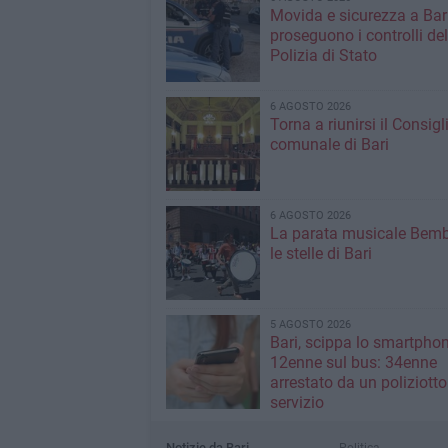
Movida e sicurezza a Bari
proseguono i controlli del
Polizia di Stato
6 AGOSTO 2026
Torna a riunirsi il Consigl
comunale di Bari
6 AGOSTO 2026
La parata musicale Bemb
le stelle di Bari
5 AGOSTO 2026
Bari, scippa lo smartpho
12enne sul bus: 34enne
arrestato da un poliziotto
servizio
Notizie da Bari
Politica