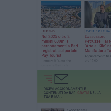
Si cercano stakeholder
interessati a investire nella
riqualificazione di
determinate aree
TURISMO
EVENTI E CULTURA
Nel 2025 oltre 2
L'assessore
milioni 600mila
Petruzzelli al f
pernottamenti a Bari
"Arte al Kilo" ne
registrati sul portale
Manifattura T
Pay Tourist
Appuntamento fissa
ore 17.00
Petruzzelli: "Dato che
consacra Bari tra le
principali destinazioni
turistiche del Mezzogiorno"
RICEVI AGGIORNAMENTI E
CONTENUTI DA BARI
GRATIS
NELLA
TUA E-MAIL
6 AGOSTO 2026