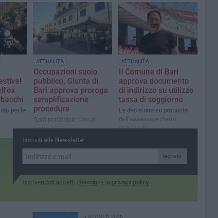
organizzazioni di categoria"
ATTUALITÀ
ATTUALITÀ
Occupazioni suolo
Il Comune di Bari
estival
pubblico, Giunta di
approva documento
ll'ex
Bari approva proroga
di indirizzo su utilizzo
abacchi
semplificazione
tassa di soggiorno
procedure
to per le
La decisione su proposta
dell'assessore Pietro
Sarà praticabile sino al
Petruzzelli
luglio 2027
Iscriviti alla Newsletter
Iscriviti
Iscrivendoti accetti i
termini
e la
privacy policy
6 AGOSTO 2026