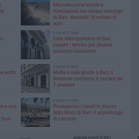
,
Manutenzione strade e
la
marciapiedi nei cinque municipi
di Bari: stanziati 16 milioni di
euro
6 AGOSTO 2026
io
Città Metropolitana di Bari,
riaperti i termini per diverse
posizioni lavorative
5 AGOSTO 2026
é sotto
Mafia e sale giochi a Bari, il
Riesame conferma il carcere per
7 arrestati
5 AGOSTO 2026
ne a una
Proseguono i lavori in piazza
Aldo Moro di Bari: il sopralluogo
 fuori
di Leccese
Agenda eventi di Bari
Tennis