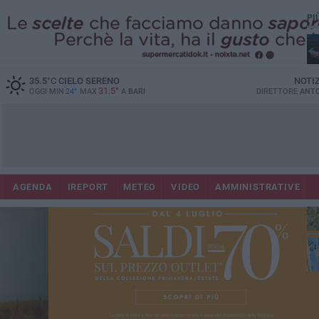
PI
Lec
35.5
°C
CIELO SERENO
NOTI
31.5°
OGGI MIN
24°
MAX
A
BARI
DIRETTORE
ANTO
AGENDA
IREPORT
METEO
VIDEO
AMMINISTRATIVE
Gi
Bar
ri