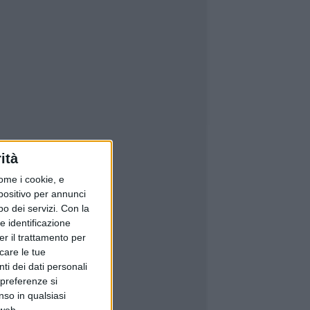
ità
ome i cookie, e
spositivo per annunci
o dei servizi.
Con la
e identificazione
er il trattamento per
icare le tue
ti dei dati personali
 preferenze si
nso in qualsiasi