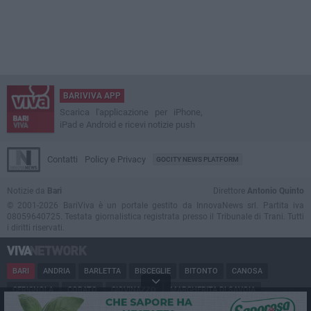
BARIVIVA APP
Scarica l'applicazione per iPhone,
iPad e Android e ricevi notizie push
Contatti
Policy e Privacy
GOCITY NEWS PLATFORM
Notizie da
Bari
Direttore
Antonio Quinto
© 2001-2026 BariViva è un portale gestito da InnovaNews srl. Partita iva
08059640725. Testata giornalistica registrata presso il Tribunale di Trani. Tutti
i diritti riservati.
BARI
ANDRIA
BARLETTA
BISCEGLIE
BITONTO
CANOSA
CERIGNOLA
CORATO
GIOVINAZZO
MARGHERITA DI SAVOIA
MINERVINO
MODUGNO
MOLFETTA
PUGLIA
RUVO