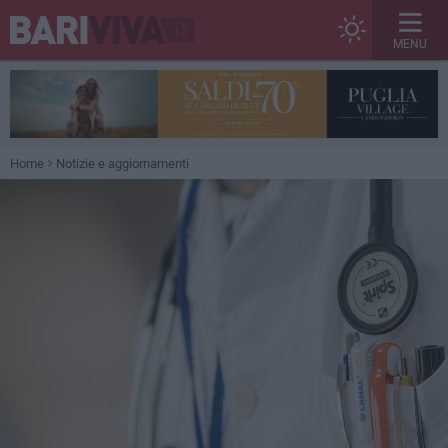
MENU
Home
Notizie e aggiornamenti