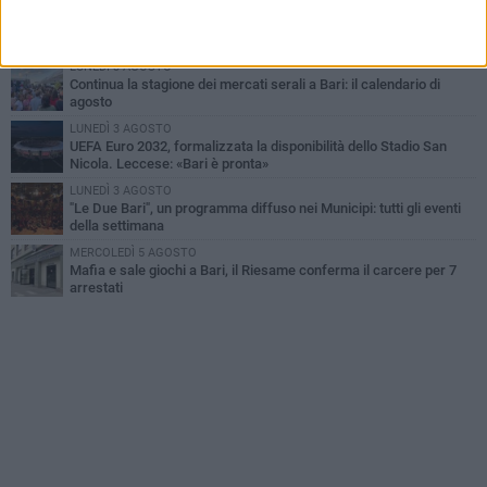
GIOVEDÌ 6 AGOSTO
Città Metropolitana di Bari, riaperti i termini per diverse posizioni
lavorative
LUNEDÌ 3 AGOSTO
Continua la stagione dei mercati serali a Bari: il calendario di
agosto
LUNEDÌ 3 AGOSTO
UEFA Euro 2032, formalizzata la disponibilità dello Stadio San
Nicola. Leccese: «Bari è pronta»
LUNEDÌ 3 AGOSTO
"Le Due Bari", un programma diffuso nei Municipi: tutti gli eventi
della settimana
MERCOLEDÌ 5 AGOSTO
Mafia e sale giochi a Bari, il Riesame conferma il carcere per 7
arrestati