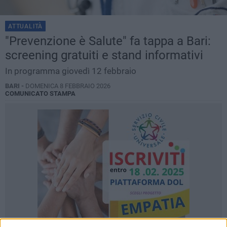
ATTUALITÀ
"Prevenzione è Salute" fa tappa a Bari:
screening gratuiti e stand informativi
In programma giovedì 12 febbraio
BARI -
DOMENICA 8 FEBBRAIO 2026
COMUNICATO STAMPA