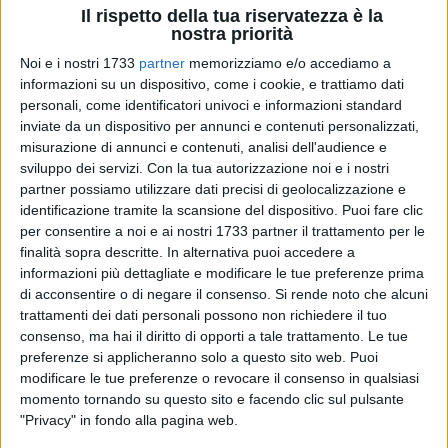
Il rispetto della tua riservatezza è la
nostra priorità
1
Noi e i nostri 1733
partner
memorizziamo e/o accediamo a
informazioni su un dispositivo, come i cookie, e trattiamo dati
personali, come identificatori univoci e informazioni standard
inviate da un dispositivo per annunci e contenuti personalizzati,
Il
12 febbraio
, in
Piazza Libertà a Bari
, arriverà
"Prevenzione
misurazione di annunci e contenuti, analisi dell'audience e
è Salute"
, campagna nazionale dedicata alla prevenzione in
sviluppo dei servizi.
Con la tua autorizzazione noi e i nostri
ambito cardiovascolare, cardiometabolico e di salute
partner possiamo utilizzare dati precisi di geolocalizzazione e
femminile, con screening ed educazione alla salute.
identificazione tramite la scansione del dispositivo. Puoi fare clic
per consentire a noi e ai nostri 1733 partner il trattamento per le
finalità sopra descritte. In alternativa puoi accedere a
Nel 2026 la tappa pugliese, a cui sono state invitate le
informazioni più dettagliate e modificare le tue preferenze prima
istituzioni, è la terza delle 19 previste nei principali
di acconsentire o di negare il consenso.
Si rende noto che alcuni
capoluoghi di regione. L'obiettivo è quello di portare la
trattamenti dei dati personali possono non richiedere il tuo
prevenzione direttamente tra i cittadini, favorendo
consenso, ma hai il diritto di opporti a tale trattamento. Le tue
informazione, consapevolezza e accesso a
controlli gratuiti
.
preferenze si applicheranno solo a questo sito web. Puoi
modificare le tue preferenze o revocare il consenso in qualsiasi
momento tornando su questo sito e facendo clic sul pulsante
Nel corso della giornata saranno allestiti
stand informativi
e
"Privacy" in fondo alla pagina web.
ambulatori mobili
, dove i cittadini potranno accedere ad