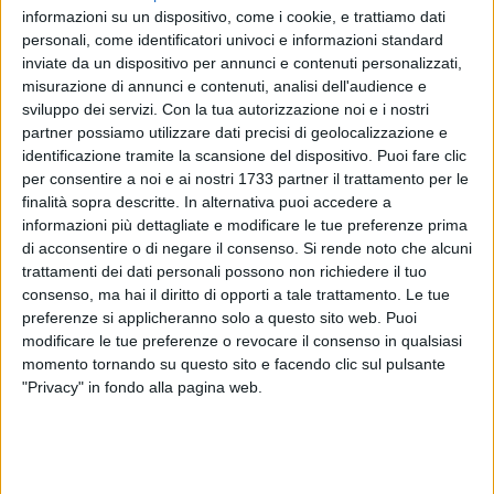
informazioni su un dispositivo, come i cookie, e trattiamo dati
personali, come identificatori univoci e informazioni standard
inviate da un dispositivo per annunci e contenuti personalizzati,
1
A cura di
misurazione di annunci e contenuti, analisi dell'audience e
LA REDAZIONE
sviluppo dei servizi.
Con la tua autorizzazione noi e i nostri
partner possiamo utilizzare dati precisi di geolocalizzazione e
identificazione tramite la scansione del dispositivo. Puoi fare clic
Caos sulla spiaggia di
Pane e Pomodoro a Bari,
nella tarda
per consentire a noi e ai nostri 1733 partner il trattamento per le
finalità sopra descritte. In alternativa puoi accedere a
mattinata di domenica 21 settembre.
informazioni più dettagliate e modificare le tue preferenze prima
Secondo quanto riferito da numerosi testimoni, un uomo
di acconsentire o di negare il consenso.
Si rende noto che alcuni
avrebbe tentato di molestare una minorenne
mentre era in
trattamenti dei dati personali possono non richiedere il tuo
acqua a fare il bagno. Immediata la reazione dei bagnanti
consenso, ma hai il diritto di opporti a tale trattamento. Le tue
che hanno circondato il presunto molestatore con fare
preferenze si applicheranno solo a questo sito web. Puoi
minaccioso.
modificare le tue preferenze o revocare il consenso in qualsiasi
momento tornando su questo sito e facendo clic sul pulsante
"Privacy" in fondo alla pagina web.
L'uomo, di nazionalità egiziana, è stato quindi raggiunto da
alcuni bagnini presenti in spiaggia che hanno tentato di
calmare la situazione allertando la Polizia di Stato giunta sul
posto con un'ambulanza del servizio 118. Il cittadino