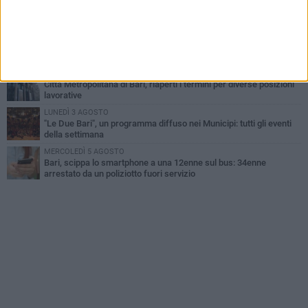
UEFA Euro 2032, formalizzata la disponibilità dello Stadio San
Nicola. Leccese: «Bari è pronta»
VENERDÌ 7 AGOSTO
A S.Spirito il festival del parcheggio selvaggio sul lungomare
Cristoforo Colombo
GIOVEDÌ 6 AGOSTO
Città Metropolitana di Bari, riaperti i termini per diverse posizioni
lavorative
LUNEDÌ 3 AGOSTO
"Le Due Bari", un programma diffuso nei Municipi: tutti gli eventi
della settimana
MERCOLEDÌ 5 AGOSTO
Bari, scippa lo smartphone a una 12enne sul bus: 34enne
arrestato da un poliziotto fuori servizio