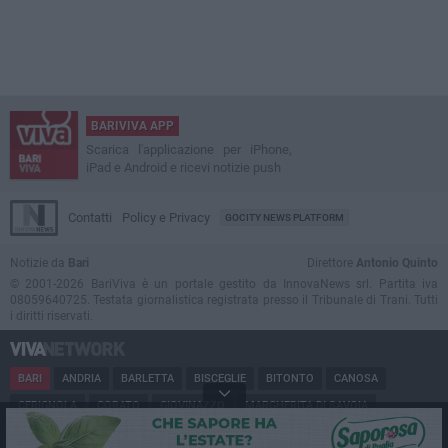
BARIVIVA APP
Scarica l'applicazione per iPhone,
iPad e Android e ricevi notizie push
Contatti
Policy e Privacy
GOCITY NEWS PLATFORM
Notizie da
Bari
Direttore
Antonio Quinto
© 2001-2026 BariViva è un portale gestito da InnovaNews srl. Partita iva
08059640725. Testata giornalistica registrata presso il Tribunale di Trani. Tutti
i diritti riservati.
BARI
ANDRIA
BARLETTA
BISCEGLIE
BITONTO
CANOSA
CERIGNOLA
CORATO
GIOVINAZZO
MARGHERITA DI SAVOIA
MINERVINO
MODUGNO
MOLFETTA
PUGLIA
RUVO