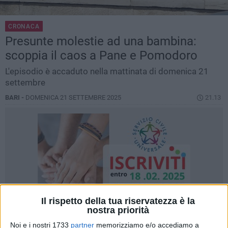
CRONACA
Presunte molestie ad una bambina:
scoppia il caos a Pane e Pomodoro
L'episodio è accaduto nella mattinata di domenica 21
settembre
BARI -
DOMENICA 21 SETTEMBRE 2025
21.13
Il rispetto della tua riservatezza è la
nostra priorità
Noi e i nostri 1733
partner
memorizziamo e/o accediamo a