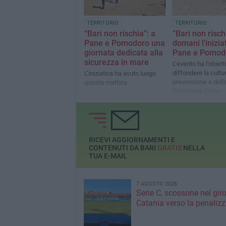
TERRITORIO
TERRITORIO
“Bari non rischia”: a
“Bari non risch
Pane e Pomodoro una
domani l’inizia
giornata dedicata alla
Pane e Pomod
sicurezza in mare
L’evento ha l’obiett
diffondere la cultu
L’iniziativa ha avuto luogo
prevenzione e dell
questa mattina
Protezione Civile
RICEVI AGGIORNAMENTI E
CONTENUTI DA BARI
GRATIS
NELLA
TUA E-MAIL
7 AGOSTO 2026
Serie C, scossone nel giro
Catania verso la penaliz