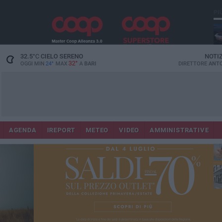
PI
Lec
32.5
°C
CIELO SERENO
NOTI
32°
OGGI MIN
24°
MAX
A
BARI
DIRETTORE
ANTO
AGENDA
IREPORT
METEO
VIDEO
AMMINISTRATIVE
ri
fuo