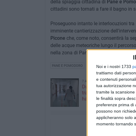
della spiaggia cittadina di
Pane e Pom
cittadini sono tornati a fare il bagno in 
Proseguono intanto le interlocuzioni tra
imminente cantierizzazione dell'interven
Picone
che, come noto, consentirà la sep
delle acque meteoriche lungo il percorso
nella zona di Pane e Pomodoro in caso di
I
PANE E POMODORO
Noi e i nostri 1733
p
trattiamo dati person
e contenuti personali
7 AGOSTO 2026
tua autorizzazione no
Due aggressioni in pochi 
tramite la scansione 
tra Bari e Corato: le vitti
le finalità sopra des
hanno 17 anni
preferenze prima di 
possono non richieder
applicheranno solo a
momento tornando su 