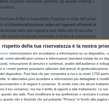
odoro
risultano favorevoli; pertanto, da questa mattina, i
sicurezza.
 Comune di Bari e Acquedotto Pugliese in vista dell'ormai
to di
rifunzionalizzazione delle reti fognanti afferenti al
arazione della rete fognaria nera dalla rete di raccolta
 del canale Picone per eliminare il rischio di sversamenti
 forti piogge.
l rispetto della tua riservatezza è la nostra prior
artner
memorizziamo e/o accediamo a informazioni su un dispositivo, c
ali, come identificatori univoci e informazioni standard inviate da un di
zzati, misurazione di annunci e contenuti, analisi dell'audience e svilupp
7 AGOSTO 2026
i e i nostri partner possiamo utilizzare dati precisi di geolocalizzazione 
giorni
Visita del Console Generale degli
del dispositivo. Puoi fare clic per consentire a noi e ai nostri 1733 partn
me
Stati Uniti d’America a Napoli:
critte. In alternativa puoi accedere a informazioni più dettagliate e modif
l'incontro con il prefetto di Bari
acconsentire o di negare il consenso.
Si rende noto che alcuni trattamen
e il tuo consenso, ma hai il diritto di opporti a tale trattamento. Le tue
 questo sito web. Puoi modificare le tue preferenze o revocare il conse
questo sito e facendo clic sul pulsante "Privacy" in fondo alla pagina