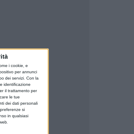
ità
ome i cookie, e
spositivo per annunci
o dei servizi.
Con la
e identificazione
er il trattamento per
icare le tue
ti dei dati personali
 preferenze si
nso in qualsiasi
 web.