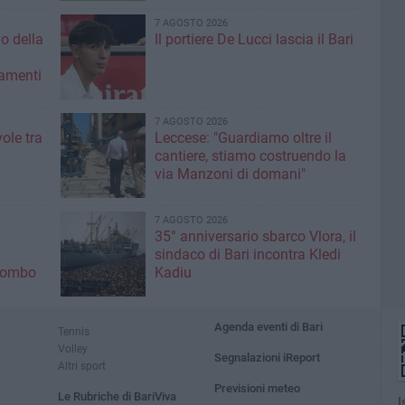
7 AGOSTO 2026
vo della
Il portiere De Lucci lascia il Bari
amenti
7 AGOSTO 2026
ole tra
Leccese: "Guardiamo oltre il
cantiere, stiamo costruendo la
via Manzoni di domani"
7 AGOSTO 2026
35° anniversario sbarco Vlora, il
sindaco di Bari incontra Kledi
olombo
Kadiu
Agenda eventi di Bari
Tennis
Volley
Segnalazioni iReport
Altri sport
Previsioni meteo
Le Rubriche di BariViva
I