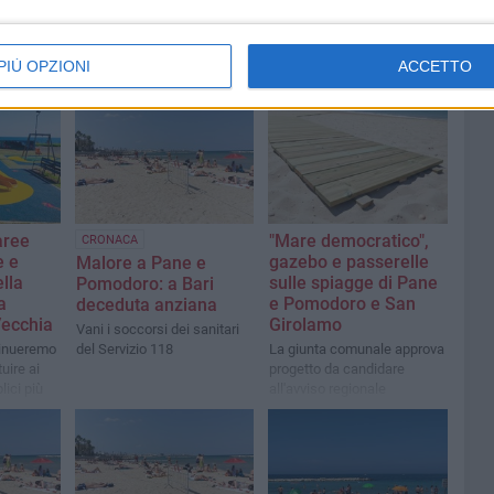
PIÙ OPZIONI
ACCETTO
aree
"Mare democratico",
CRONACA
e e
gazebo e passerelle
Malore a Pane e
lla
sulle spiagge di Pane
Pomodoro: a Bari
a
e Pomodoro e San
deceduta anziana
Vecchia
Girolamo
Vani i soccorsi dei sanitari
tinueremo
del Servizio 118
La giunta comunale approva
tuire ai
progetto da candidare
lici più
all'avviso regionale
 a misura