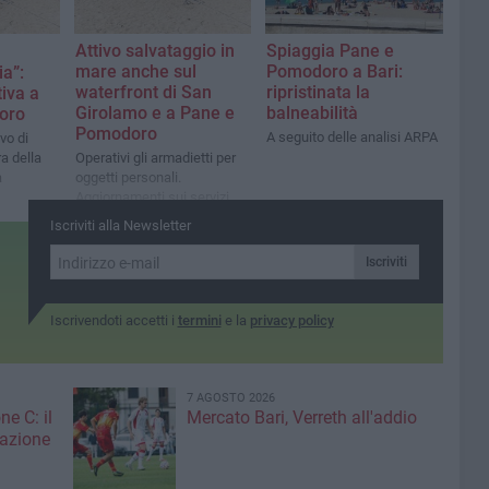
Attivo salvataggio in
Spiaggia Pane e
mare anche sul
Pomodoro a Bari:
ia”:
waterfront di San
ripristinata la
tiva a
Girolamo e a Pane e
balneabilità
oro
Pomodoro
A seguito delle analisi ARPA
ivo di
ra della
Operativi gli armadietti per
a
oggetti personali.
Aggiornamenti sui servizi
sulle spiagge
Iscriviti alla Newsletter
Iscriviti
Iscrivendoti accetti i
termini
e la
privacy policy
7 AGOSTO 2026
ne C: il
Mercato Bari, Verreth all'addio
zazione