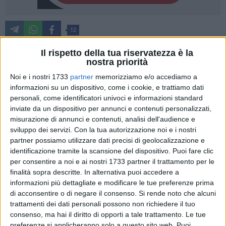
12
Il rispetto della tua riservatezza è la
nostra priorità
I finanzieri del
Comando Provinciale di Bari
hanno dato
Noi e i nostri 1733
partner
memorizziamo e/o accediamo a
esecuzione, nelle province di
Bari, Cremona, Taranto e
informazioni su un dispositivo, come i cookie, e trattiamo dati
Cagliari,
a due decreti di sequestro preventivo aventi ad
personali, come identificatori univoci e informazioni standard
oggetto denaro, beni mobili e immobili, per un valore
inviate da un dispositivo per annunci e contenuti personalizzati,
complessivo di oltre
800 mila euro,
emessi dal Giudice per le
misurazione di annunci e contenuti, analisi dell'audience e
Indagini Preliminari del Tribunale di Bari, su richiesta di
sviluppo dei servizi.
Con la tua autorizzazione noi e i nostri
partner possiamo utilizzare dati precisi di geolocalizzazione e
questa Procura della Repubblica.
identificazione tramite la scansione del dispositivo. Puoi fare clic
per consentire a noi e ai nostri 1733 partner il trattamento per le
Le persone destinatarie dei provvedimenti cautelari in
finalità sopra descritte. In alternativa puoi accedere a
argomento sono indagate (accertamento compiuto nella
informazioni più dettagliate e modificare le tue preferenze prima
fase delle indagini preliminari che necessita della successiva
di acconsentire o di negare il consenso.
Si rende noto che alcuni
verifica processuale nel contraddittorio con la difesa), in
trattamenti dei dati personali possono non richiedere il tuo
concorso tra loro e a vario titolo, per le ipotesi delittuose di
consenso, ma hai il diritto di opporti a tale trattamento. Le tue
preferenze si applicheranno solo a questo sito web. Puoi