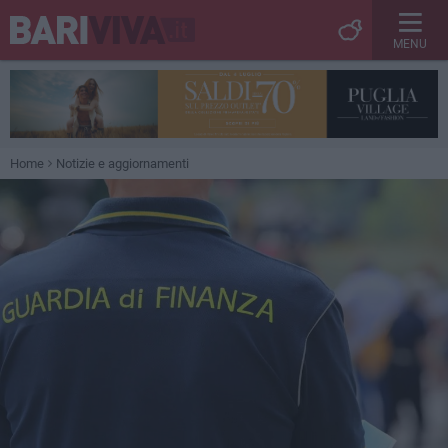
MENU
Home
Notizie e aggiornamenti