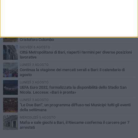
PIÙ LETTI QUESTA SETTIMANA
VENERDÌ 7 AGOSTO
A S.Spirito il festival del parcheggio selvaggio sul lungomare
Cristoforo Colombo
GIOVEDÌ 6 AGOSTO
Città Metropolitana di Bari, riaperti i termini per diverse posizioni
lavorative
LUNEDÌ 3 AGOSTO
Continua la stagione dei mercati serali a Bari: il calendario di
agosto
LUNEDÌ 3 AGOSTO
UEFA Euro 2032, formalizzata la disponibilità dello Stadio San
Nicola. Leccese: «Bari è pronta»
LUNEDÌ 3 AGOSTO
"Le Due Bari", un programma diffuso nei Municipi: tutti gli eventi
della settimana
MERCOLEDÌ 5 AGOSTO
Mafia e sale giochi a Bari, il Riesame conferma il carcere per 7
arrestati