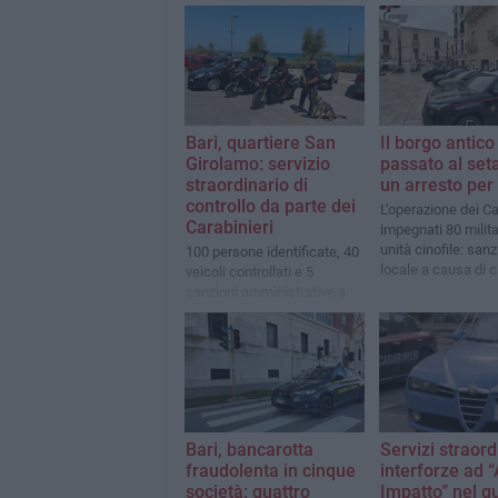
Bari, quartiere San
Il borgo antico
Girolamo: servizio
passato al set
straordinario di
un arresto per
controllo da parte dei
L'operazione dei Ca
Carabinieri
impegnati 80 milita
unità cinofile: san
100 persone identificate, 40
locale a causa di 
veicoli controllati e 5
igieniche
sanzioni amministrative a
carico di altrettanti
conducenti di monopattini
Bari, bancarotta
Servizi straord
fraudolenta in cinque
interforze ad “
società: quattro
Impatto” nel q