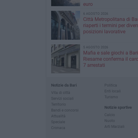
euro
6 AGOSTO 2026
Città Metropolitana di Bar
riaperti i termini per diver
posizioni lavorative
5 AGOSTO 2026
Mafia e sale giochi a Bari,
Riesame conferma il carc
7 arrestati
Notizie da Bari
Politica
Enti locali
Vita di città
Turismo
Servizi sociali
Territorio
Notizie sportive
Bandi e concorsi
Calcio
Attualità
Nuoto
Speciale
Arti Marziali
Cronaca