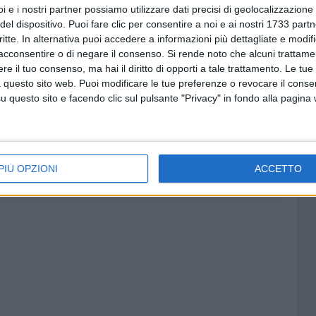
 l'illecita commercializzazione di stupefacenti, reati contro
i e i nostri partner possiamo utilizzare dati precisi di geolocalizzazione 
del dispositivo. Puoi fare clic per consentire a noi e ai nostri 1733 partn
ati contro il patrimonio (in specie estorsioni) e in materia
critte. In alternativa puoi accedere a informazioni più dettagliate e modif
co completo delle
29 persone
arrestate questa mattina
acconsentire o di negare il consenso.
Si rende noto che alcuni trattamen
e il tuo consenso, ma hai il diritto di opporti a tale trattamento. Le tue
 questo sito web. Puoi modificare le tue preferenze o revocare il conse
questo sito e facendo clic sul pulsante "Privacy" in fondo alla pagina
6 AGOSTO 2026
:
Segnalati colpi di pistola a
Comune
Japigia, ma i bossoli non si
trovano
PIÙ OPZIONI
ACCETTO