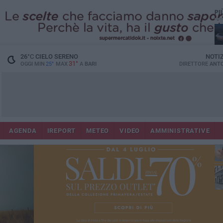
PI
Lec
26
°C
CIELO SERENO
NOTI
31°
OGGI MIN
25°
MAX
A
BARI
DIRETTORE
ANTO
AGENDA
IREPORT
METEO
VIDEO
AMMINISTRATIVE
ri
fuo