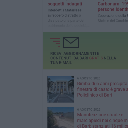
soggetti indagati
Carbonara: 19
persone identi
Interdetti i Matarrese:
avrebbero distratto o
L'operazione della P
dissipato una parte del
Stato e dei Carabin
patrimonio delle società,
pari a oltre 18 milioni di euro
RICEVI AGGIORNAMENTI E
CONTENUTI DA BARI
GRATIS
NELLA
TUA E-MAIL
6 AGOSTO 2026
Bimba di 6 anni precipita
finestra di casa: è grave a
Policlinico di Bari
6 AGOSTO 2026
Manutenzione strade e
marciapiedi nei cinque m
di Bari: stanziati 16 milio