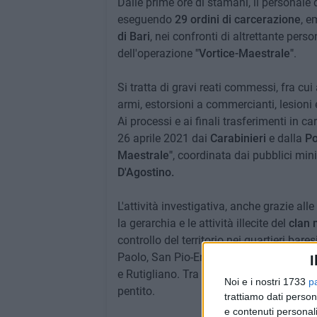
Dalle prime ore di stamani, il personale d
eseguendo
29 ordini di carcerazione
, e
di Bari
, nei confronti di altrettante per
dell'operazione
"Vortice-Maestrale"
.
Si tratta di gravi reati commessi, fra cu
armi, estorsioni a commercianti, lesioni 
Ai processi e ai finali trasferimenti in ca
26 aprile 2021 dai
Carabinieri
e dalla
Po
Maestrale"
, coordinata dai pubblici mini
D'Agostino.
L'attività investigativa, anche grazie alle
la gerarchia e le attività illecite del
clan 
controllo del territorio nei quartieri bar
Paolo, San Pio-Enziteto, Santo Spirito e
I
e Rutigliano. Tra i fatti contestati c'è a
Noi e i nostri 1733
p
pentito.
trattiamo dati person
e contenuti personali