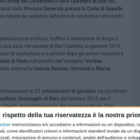
ell'
Arma dei Carabinieri
e della
Questura di Bari
sta
messi dalla
Procura Generale presso la Corte di Appello
sone colpite da sentenze definitive di condanna nell'ambito
i associazione mafiosa, traffico e detenzione di droga e
e una rissa nel carcere di Bari risalente al gennaio 2016.
rcere di stamattina si è arrivati dopo gli arresti compiuti il
lizia di Stato
nell'ambito dell'indagine
"Vortice-
steri antimafia
Iolanda Daniela Chimienti e Marco
 dichiarazioni di
21 collaboratori di giustizia
, ha ricostruito
mafioso Strisciuglio di Bari
, dal lontano 2015, per il
esi Libertà, roccaforte storica del gruppo mafioso, San
 San Girolamo e nei comuni di Palo del Colle, Conversano
l rispetto della tua riservatezza è la nostra prior
nche un tentativo di intimidazione alla famiglia di un
artner
memorizziamo e/o accediamo a informazioni su un dispositivo, c
ali, come identificatori univoci e informazioni standard inviate da un di
zzati, misurazione di annunci e contenuti, analisi dell'audience e svilupp