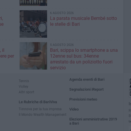
6 AGOSTO 2026
i,
La parata musicale Bembé sotto
se
le stelle di Bari
5 AGOSTO 2026
 il
Bari, scippa lo smartphone a una
ere per
12enne sul bus: 34enne
arrestato da un poliziotto fuori
servizio
Agenda eventi di Bari
Tennis
Volley
Segnalazioni iReport
Altri sport
Previsioni meteo
Le Rubriche di BariViva
I
T-innova per la tua impresa
Video
R
Il Mondo Wealth Management
B
Elezioni amministrative 2019
t
a Bari