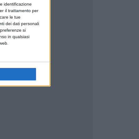
e identificazione
er il trattamento per
icare le tue
ti dei dati personali
 preferenze si
nso in qualsiasi
 web.