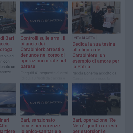
 di Bari
Controlli sulle armi, il
VITA DI CITTÀ
accio:
bilancio dei
Dedica la sua tesina
 droga
Carabinieri: arresti e
alla figura del
denunce nel corso di
Carabiniere: un
rabinieri,
operazioni mirate nel
esempio di amore per
ri con
barese
la Patria
zionato un
carenze
Eseguiti 41 sequestri di armi
Nicola Bonerba accolto dal
(di cui 10 fucili da caccia e
Comandante presso la
31 pistole), oltre a 214
Stazione Carabinieri di
proiettili, 528 cartucce e 9
Santeramo in Colle
armi bianche
inari
Bari, sanzionato
Bari, operazione "Re
Alto
locale per carenze
Nero": quattro arresti
uartiere
igienico-sanitarie e
per estorsioni e