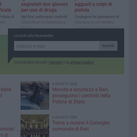
9
segnalati due giovani
agguati a colpi di
ficate
per uso di droga
pistola
olizia di
Nel fine settimana controlli
L'indagine ha permesso di
ieri
straordinari a Carbonara e
fare luce su un tentato
Picone
omicidio a Palo del Colle il
16 novembre 2023
Iscriviti alla Newsletter
Iscriviti
Iscrivendoti accetti i
termini
e la
privacy policy
6 AGOSTO 2026
 dalla
Movida e sicurezza a Bari,
l
proseguono i controlli della
Polizia di Stato
6 AGOSTO 2026
Torna a riunirsi il Consiglio
unicipi
comunale di Bari
ni di