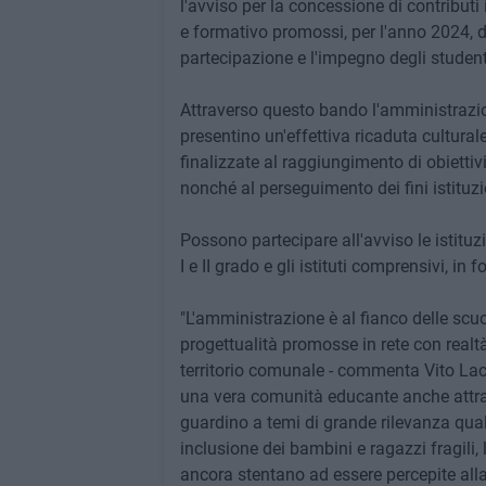
l'avviso per la concessione di contributi i
e formativo promossi, per l'anno 2024, da
partecipazione e l'impegno degli studenti
Attraverso questo bando l'amministrazion
presentino un'effettiva ricaduta cultural
finalizzate al raggiungimento di obiettivi i
nonché al perseguimento dei fini istituz
Possono partecipare all'avviso le istituzi
I e II grado e gli istituti comprensivi, in
"L'amministrazione è al fianco delle scuo
progettualità promosse in rete con realtà a
territorio comunale - commenta Vito Lacop
una vera comunità educante anche attrav
guardino a temi di grande rilevanza qual
inclusione dei bambini e ragazzi fragili,
ancora stentano ad essere percepite alla