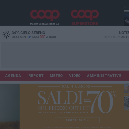
PI
Lec
34
°C
CIELO SERENO
NOTI
33°
OGGI MIN
24°
MAX
A
BARI
DIRETTORE
ANTO
AGENDA
IREPORT
METEO
VIDEO
AMMINISTRATIVE
ri
fuo