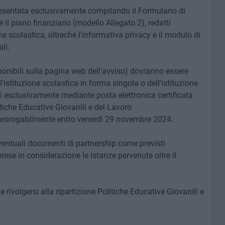
sentata esclusivamente compilando il Formulario di
il piano finanziario (modello Allegato 2), redatti
ne scolastica, oltreché l'informativa privacy e il modulo di
li.
sponibili sulla pagina web dell'avviso) dovranno essere
l'istituzione scolastica in forma singola o dell'istituzione
si esclusivamente mediante posta elettronica certificata
itiche Educative Giovanili e del Lavoro
prorogabilmente entro venerdì 29 novembre 2024.
ventuali documenti di partnership come previsti
prese in considerazione le istanze pervenute oltre il
 rivolgersi alla ripartizione Politiche Educative Giovanili e