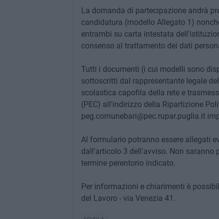
La domanda di partecipazione andrà pre
candidatura (modello Allegato 1) nonché 
entrambi su carta intestata dell'istituzio
consenso al trattamento dei dati persona
Tutti i documenti (i cui modelli sono di
sottoscritti dal rappresentante legale del
scolastica capofila della rete e trasmes
(PEC) all'indirizzo della Ripartizione Pol
peg.comunebari@pec.rupar.puglia.it im
Al formulario potranno essere allegati e
dall'articolo 3 dell'avviso. Non saranno 
termine perentorio indicato.
Per informazioni e chiarimenti è possibile
del Lavoro - via Venezia 41.