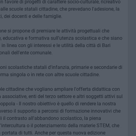
n favore di progetti di carattere socio-culturale, ricreativo
lle scuole statali cittadine, che prevedano l'adesione, la
, dei docenti e delle famiglie.
e si propone di premiare le attività progettuali che
e, educativa e formativa sull'utenza scolastica e che siano
n linea con gli interessi e le utilità della città di Bari
ionali dell'ente comunale.
oni scolastiche statali d'infanzia, primarie e secondarie di
 forma singola o in rete con altre scuole cittadine.
le cittadine che vogliano ampliare l'offerta didattica con
ssociative, enti del terzo settore e altri soggetti attivi sul
pola - Il nostro obiettivo è quello di rendere la nostra
erso il supporto a percorsi di formazione innovativi che
i il contrasto all'abbandono scolastico, la piena
 l'intercultura o il potenziamento della materie STEM, che
 portata di tutti. Anche per questa nuova edizione