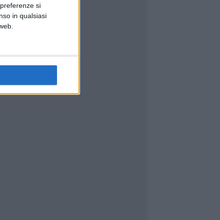
 preferenze si
nso in qualsiasi
 web.