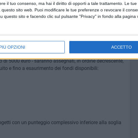
tività in vari modi (uso di strutture, ambienti, attrezzature,
e il tuo consenso, ma hai il diritto di opporti a tale trattamento. Le tue
'ampiezza delle partnership proposte costituiranno uno
 questo sito web. Puoi modificare le tue preferenze o revocare il conse
utazione.
questo sito e facendo clic sul pulsante "Privacy" in fondo alla pagina
a un'apposita commissione con l'attribuzione di un
segnato secondo i criteri specificati dall'articolo 4
PIÙ OPZIONI
ACCETTO
mo di 5000 euro - saranno assegnati, in ordine decrescente,
to e fino a esaurimento dei fondi disponibili:
ogetti con un punteggio complessivo inferiore alla soglia