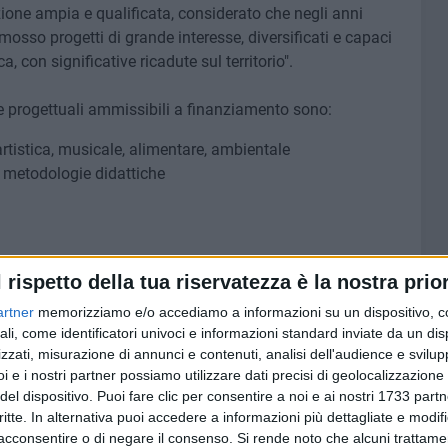
ione ampia e qualificata, considerato che negli anni
osso progetti di grande interesse, diversificati e capaci
 con significative ricadute sul territorio".
e progettuali ammissibili a finanziamento sono:
artistica, musicale, alimentare, ambientale
e metodologie didattiche
l rispetto della tua riservatezza è la nostra prior
ifiche
artner
memorizziamo e/o accediamo a informazioni su un dispositivo, c
on particolare attenzione per gli alunni svantaggiati o con
ali, come identificatori univoci e informazioni standard inviate da un di
zzati, misurazione di annunci e contenuti, analisi dell'audience e svilupp
i e i nostri partner possiamo utilizzare dati precisi di geolocalizzazione 
ferimento a un unico ambito di intervento. Nel caso di
del dispositivo. Puoi fare clic per consentire a noi e ai nostri 1733 partn
dovrà essere indicato quello prevalente. I progetti
critte. In alternativa puoi accedere a informazioni più dettagliate e modif
on enti pubblici territoriali, università, imprese e altri
acconsentire o di negare il consenso.
Si rende noto che alcuni trattamen