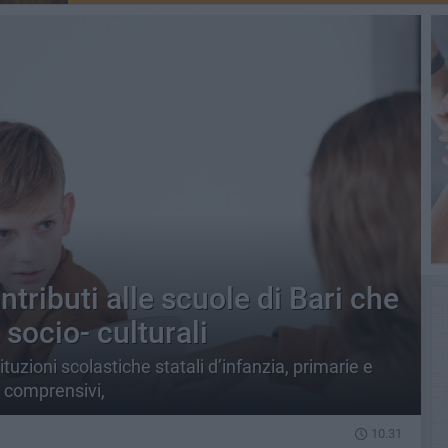
ntributi alle scuole di Bari che
socio- culturali
ituzioni scolastiche statali d’infanzia, primarie e
ti comprensivi,
10.31