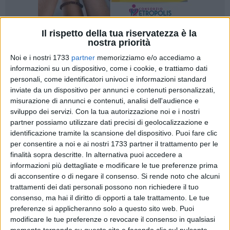
Il rispetto della tua riservatezza è la
nostra priorità
1
Noi e i nostri 1733
partner
memorizziamo e/o accediamo a
informazioni su un dispositivo, come i cookie, e trattiamo dati
personali, come identificatori univoci e informazioni standard
"Saltate in sella e seguite gli itinerari slow in bicicletta di
inviate da un dispositivo per annunci e contenuti personalizzati,
Inpuglia365 per ritrovare il fascino dei paesaggi rurali,
misurazione di annunci e contenuti, analisi dell'audience e
riscoprire la storia dei borghi, I'artigianato locale e lasciarvi
sviluppo dei servizi.
Con la tua autorizzazione noi e i nostri
conquistare dai sapori della tavola pugliese". Questo invito
partner possiamo utilizzare dati precisi di geolocalizzazione e
sintetizza lo spirito dell'avviso pubblico lanciato da
identificazione tramite la scansione del dispositivo. Puoi fare clic
Pugliapromozione al quale hanno aderito gli operatori privati
per consentire a noi e ai nostri 1733 partner il trattamento per le
finalità sopra descritte. In alternativa puoi accedere a
pugliesi presentando ben 257 progetti. I progetti finanziati
informazioni più dettagliate e modificare le tue preferenze prima
sono 44 per un totale di 550 mila euro. La graduatoria è
di acconsentire o di negare il consenso.
Si rende noto che alcuni
pubblicata sul DMS di Pugliapromozione.
trattamenti dei dati personali possono non richiedere il tuo
consenso, ma hai il diritto di opporti a tale trattamento. Le tue
Ottima la qualità delle proposte pervenute, per una copertura
preferenze si applicheranno solo a questo sito web. Puoi
dei weekend di agosto e settembre sino all'1 ottobre: visite
modificare le tue preferenze o revocare il consenso in qualsiasi