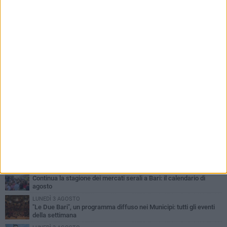
PIÙ LETTI QUESTA SETTIMANA
LUNEDÌ 3 AGOSTO
UEFA Euro 2032, formalizzata la disponibilità dello Stadio San
Nicola. Leccese: «Bari è pronta»
LUNEDÌ 3 AGOSTO
Continua la stagione dei mercati serali a Bari: il calendario di
agosto
LUNEDÌ 3 AGOSTO
"Le Due Bari", un programma diffuso nei Municipi: tutti gli eventi
della settimana