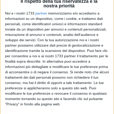
Il rispetto della tua riservatezza è la
nostra priorità
Noi e i nostri 1733
partner
memorizziamo e/o accediamo a
informazioni su un dispositivo, come i cookie, e trattiamo dati
personali, come identificatori univoci e informazioni standard
19
inviate da un dispositivo per annunci e contenuti personalizzati,
misurazione di annunci e contenuti, analisi dell'audience e
sviluppo dei servizi.
Con la tua autorizzazione noi e i nostri
partner possiamo utilizzare dati precisi di geolocalizzazione e
Continua a far discutere la bozza del
nuovo piano regionale
identificazione tramite la scansione del dispositivo. Puoi fare clic
delle coste
. Sulla questione intervengono anche gli
per consentire a noi e ai nostri 1733 partner il trattamento per le
esponenti di Confesercenti del Levante, a cominciare dal
finalità sopra descritte. In alternativa puoi accedere a
coordinatore Fiba Roberto Benigno: «La bozza di proposta di
informazioni più dettagliate e modificare le tue preferenze prima
di acconsentire o di negare il consenso.
Si rende noto che alcuni
legge per riformare l'attuale impianto normativo sul demanio
trattamenti dei dati personali possono non richiedere il tuo
marittimo – spiega Roberto Benigno- rappresenta una
consenso, ma hai il diritto di opporti a tale trattamento. Le tue
ventata di ossigeno per il settore turistico-balneare, sia per
preferenze si applicheranno solo a questo sito web. Puoi
gli stabilimenti in concessione sia per le spiagge destinate
modificare le tue preferenze o revocare il consenso in qualsiasi
alla libera fruizione. Questa bozza, al di là delle polemiche di
momento tornando su questo sito e facendo clic sul pulsante
questi giorni, rappresenta un interessante stimolo per una
"Privacy" in fondo alla pagina web.
approfondita discussione che approdi in tempi brevi ad un