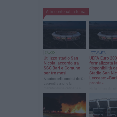
Altri contenuti a tema
CALCIO
ATTUALITÀ
Utilizzo stadio San
UEFA Euro 203
Nicola: accordo tra
formalizzata l
SSC Bari e Comune
disponibilità de
per tre mesi
Stadio San Nic
Leccese: «Bari
A carico della società dei De
pronta»
Laurentiis anche la
manutenzione ordinaria e
Nella lettera del s
straordinaria del manto
richiama la necessi
erboso
individuare un per
sostenibile sotto il 
economico