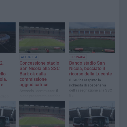
ATTUALITÀ
CRONACA
2,
Concessione stadio
Bando stadio San
a
San Nicola alla SSC
Nicola, bocciato il
llo
Bari: ok dalla
ricorso della Lucente
ola.
commissione
Il TAR ha respinto la
 è
aggiudicatrice
richiesta di sospensiva
dell'assegnazione alla SSC
Secondo i commissari il
Bari
piano presentato sarebbe
indaco
idoneo
tà di
corso
profilo