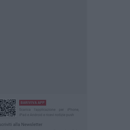
BARIVIVA APP
Scarica l'applicazione per iPhone,
iPad e Android e ricevi notizie push
scriviti alla Newsletter