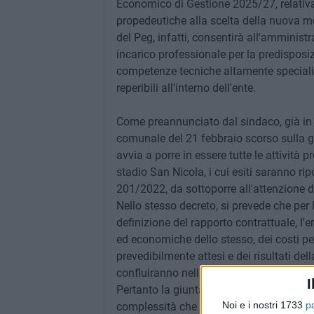
Economico di Gestione 2025/27, relativam
propedeutiche alla scelta della nuova mo
del Peg, infatti, consentirà all'amminis
incarico professionale per la predisposi
competenze tecniche altamente specialist
reperibili all'interno dell'ente.
Come preannunciato dal sindaco, già in
comunale del 21 febbraio scorso sulla ge
avvia a porre in essere tutte le attività
stadio San Nicola, i cui esiti saranno rip
201/2022, da sottoporre all'attenzione 
Nello stesso decreto, si prevede che per 
definizione del rapporto contrattuale, l'e
ed economiche dello stesso, dei costi per 
prevedibilmente attesi e dei risultati de
confluiranno nella relazione che lo stess
I
Pertanto la giunta ha stabilito che la re
Noi e i nostri 1733
p
complessità che connota il contratto di 