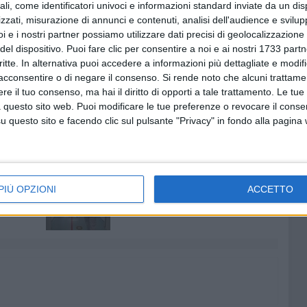
ali, come identificatori univoci e informazioni standard inviate da un di
n materia di analisi, pianificazione finanziaria e
zzati, misurazione di annunci e contenuti, analisi dell'audience e svilupp
i e i nostri partner possiamo utilizzare dati precisi di geolocalizzazione 
del dispositivo. Puoi fare clic per consentire a noi e ai nostri 1733 partn
adio San Nicola, realizzato in occasione dei Mondiali di
critte. In alternativa puoi accedere a informazioni più dettagliate e modif
o è stata concessa con la stipula del contratto
acconsentire o di negare il consenso.
Si rende noto che alcuni trattamen
duplice fine di ottimizzare il servizio di conduzione e di
e il tuo consenso, ma hai il diritto di opporti a tale trattamento. Le tue
 questo sito web. Puoi modificare le tue preferenze o revocare il conse
questo sito e facendo clic sul pulsante "Privacy" in fondo alla pagina
7 AGOSTO 2026
Due aggressioni in pochi giorni
PIÙ OPZIONI
ACCETTO
tra Bari e Corato: le vittime
hanno 17 anni