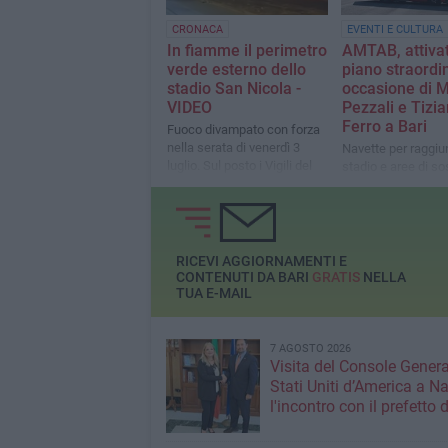
CRONACA
EVENTI E CULTURA
In fiamme il perimetro
AMTAB, attiva
verde esterno dello
piano straordin
stadio San Nicola -
occasione di 
VIDEO
Pezzali e Tizi
Ferro a Bari
Fuoco divampato con forza
nella serata di venerdì 3
Navette per raggiu
luglio. Sul posto i Vigili del
stadio e aree di so
Fuoco
posti auto nel Poli
RICEVI AGGIORNAMENTI E
CONTENUTI DA BARI
GRATIS
NELLA
TUA E-MAIL
7 AGOSTO 2026
Visita del Console Genera
Stati Uniti d’America a Na
l'incontro con il prefetto d