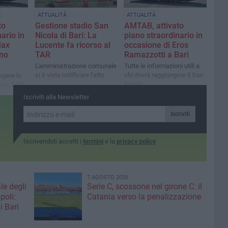
ATTUALITÀ
ATTUALITÀ
to
Gestione stadio San
AMTAB, attivato
ario in
Nicola di Bari: La
piano straordinario in
Max
Lucente fa ricorso al
occasione di Eros
ano
TAR
Ramazzotti a Bari
L'amministrazione comunale
Tutte le informazioni utili a
si è vista notificare l'atto
chi dovrà raggiungere il San
ngere lo
Nicola
sta, 1400
park
Iscriviti alla Newsletter
Iscriviti
Iscrivendoti accetti i
termini
e la
privacy policy
7 AGOSTO 2026
le degli
Serie C, scossone nel girone C: il
poli:
Catania verso la penalizzazione
i Bari