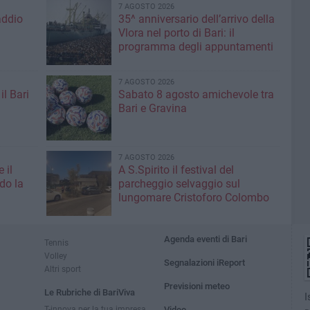
7 AGOSTO 2026
addio
35^ anniversario dell’arrivo della
Vlora nel porto di Bari: il
programma degli appuntamenti
7 AGOSTO 2026
il Bari
Sabato 8 agosto amichevole tra
Bari e Gravina
7 AGOSTO 2026
 il
A S.Spirito il festival del
do la
parcheggio selvaggio sul
lungomare Cristoforo Colombo
Agenda eventi di Bari
Tennis
Volley
Segnalazioni iReport
Altri sport
Previsioni meteo
Le Rubriche di BariViva
I
T-innova per la tua impresa
Video