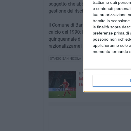
trattiamo dati person
soggetto che abbia spiccate competenze i
e contenuti personali
gestione dei rischi.
tua autorizzazione no
tramite la scansione 
Il Comune di Bari è proprietario dello st
le finalità sopra des
calcio del 1990: la gestione dell'impiant
preferenze prima di 
quinquennale di concessione nel 2020, al 
possono non richieder
applicheranno solo a
razionalizzarne i costi.
momento tornando su 
STADIO SAN NICOLA
8 AGOSTO 2026
Mercato in uscita, anche
Dickmann lascia Bari