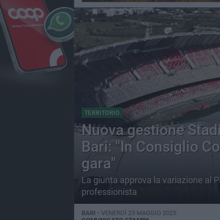
TERRITORIO
Nuova gestione Stadio
Bari: "In Consiglio C
gara"
La giunta approva la variazione al P
professionista
BARI -
VENERDÌ 23 MAGGIO 2025