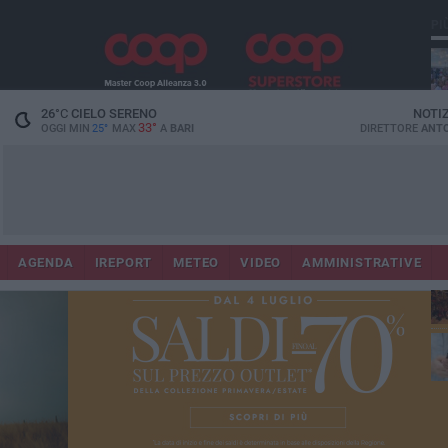
PI
26
°C
CIELO SERENO
NOTI
33°
OGGI MIN
25°
MAX
A
BARI
DIRETTORE
ANTO
Lec
Co
AGENDA
IREPORT
METEO
VIDEO
AMMINISTRATIVE
fuo