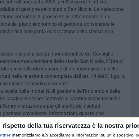
ente all'annualità 2025, per l'avvio delle attività
dalità di gestione dello stadio San Nicola. La variazione
trazione comunale di procedere all'affidamento di un
zione del piano economico di gestione, considerate le
iche richieste per la elaborazione dello stesso, non
 occasione della seduta monotematica del Consiglio
stione e manutenzione dello stadio San Nicola, l'Ente si
 prodromiche all'individuazione di un nuovo gestore dello
ortati nella relazione contemplata dall'art. 14 del D. Lgs. n.
dello stesso Consiglio comunale.
la scelta della modalità di gestione dell'impianto e della
nte locale deve tener conto delle caratteristiche tecniche
l'amministrazione e per gli utenti, dei risultati
lla gestione precedente. Informazioni, queste, che
o sindaco sottoporrà all'organo consiliare.
l rispetto della tua riservatezza è la nostra prior
dazione di tale documento, in considerazione dell'elevata
artner
memorizziamo e/o accediamo a informazioni su un dispositivo, c
gestione dello stadio San Nicola, sia curata da un