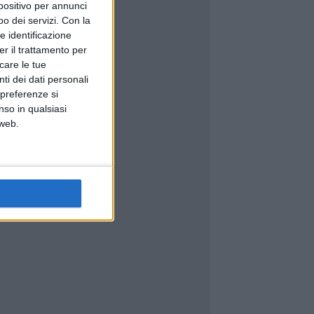
spositivo per annunci
o dei servizi.
Con la
e identificazione
er il trattamento per
icare le tue
ti dei dati personali
 preferenze si
nso in qualsiasi
 web.