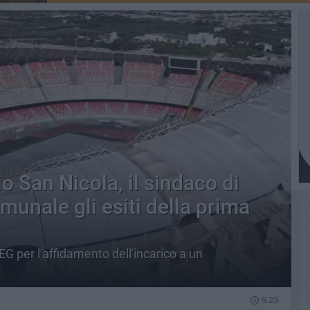
 San Nicola, il sindaco di
omunale gli esiti della prima
EG per l'affidamento dell'incarico a un
9.23