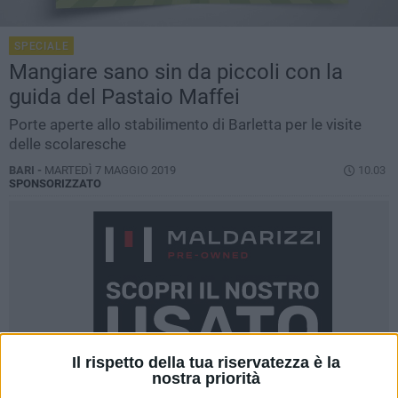
SPECIALE
Mangiare sano sin da piccoli con la
guida del Pastaio Maffei
Porte aperte allo stabilimento di Barletta per le visite
delle scolaresche
BARI -
MARTEDÌ 7 MAGGIO 2019
10.03
SPONSORIZZATO
Il rispetto della tua riservatezza è la
nostra priorità