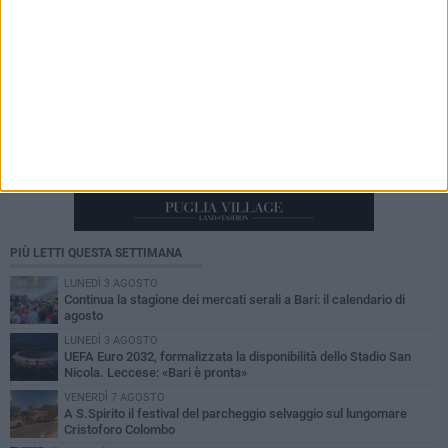
PIÙ LETTI QUESTA SETTIMANA
LUNEDÌ 3 AGOSTO
Continua la stagione dei mercati serali a Bari: il calendario di
agosto
LUNEDÌ 3 AGOSTO
UEFA Euro 2032, formalizzata la disponibilità dello Stadio San
Nicola. Leccese: «Bari è pronta»
VENERDÌ 7 AGOSTO
A S.Spirito il festival del parcheggio selvaggio sul lungomare
Cristoforo Colombo