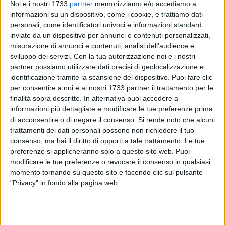
Noi e i nostri 1733
partner
memorizziamo e/o accediamo a
informazioni su un dispositivo, come i cookie, e trattiamo dati
personali, come identificatori univoci e informazioni standard
inviate da un dispositivo per annunci e contenuti personalizzati,
104
misurazione di annunci e contenuti, analisi dell'audience e
sviluppo dei servizi.
Con la tua autorizzazione noi e i nostri
Le buone abitudini a tavola sono sinonimo di benessere e
partner possiamo utilizzare dati precisi di geolocalizzazione e
rispetto: mangiare bene ci fa sentire meglio e ci aiuta a
identificazione tramite la scansione del dispositivo. Puoi fare clic
vivere in maniera sana. È con questo obiettivo che il
Pastaio
per consentire a noi e ai nostri 1733 partner il trattamento per le
Maffei
ha deciso di aprire le porte dello stabilimento di
finalità sopra descritte. In alternativa puoi accedere a
Barletta agli studenti e ai docenti per scoprire come nasce la
informazioni più dettagliate e modificare le tue preferenze prima
di acconsentire o di negare il consenso.
Si rende noto che alcuni
pasta Maffei e conoscere da vicino la "ricetta" del mangiare
trattamenti dei dati personali possono non richiedere il tuo
sano.
consenso, ma hai il diritto di opporti a tale trattamento. Le tue
preferenze si applicheranno solo a questo sito web. Puoi
Porte aperte dunque alle scolaresche per
imparare giocando
modificare le tue preferenze o revocare il consenso in qualsiasi
in un percorso didattico-pedagogico dal titolo
"A mangiar
momento tornando su questo sito e facendo clic sul pulsante
sano si comincia da piccoli".
I piccoli alunni vengono
"Privacy" in fondo alla pagina web.
accompagnati in un percorso guidato all'interno dell'azienda
barlettana, nel luogo dove nasce la pasta, per apprendere le
fasi del processo produttivo e imparare a riconoscere le