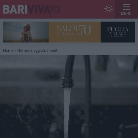
MENU
Home
Notizie e aggiornamenti