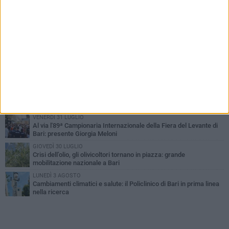
PIÙ LETTI QUESTA SETTIMANA
LUNEDÌ 3 AGOSTO
UEFA Euro 2032, formalizzata la disponibilità dello Stadio San
Nicola. Leccese: «Bari è pronta»
LUNEDÌ 3 AGOSTO
Continua la stagione dei mercati serali a Bari: il calendario di
agosto
LUNEDÌ 3 AGOSTO
"Le Due Bari", un programma diffuso nei Municipi: tutti gli eventi
della settimana
VENERDÌ 31 LUGLIO
Al via l'89ª Campionaria Internazionale della Fiera del Levante di
Bari: presente Giorgia Meloni
GIOVEDÌ 30 LUGLIO
Crisi dell’olio, gli olivicoltori tornano in piazza: grande
mobilitazione nazionale a Bari
LUNEDÌ 3 AGOSTO
Cambiamenti climatici e salute: il Policlinico di Bari in prima linea
nella ricerca