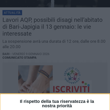
ATTUALITÀ
Lavori AQP, possibili disagi nell’abitato
di Bari-Japigia il 13 gennaio: le vie
interessate
La sospensione avrà una durata di 12 ore, dalle ore 8.00
alle 20.00
BARI -
VENERDÌ 9 GENNAIO 2026
COMUNICATO STAMPA
Il rispetto della tua riservatezza è la
nostra priorità