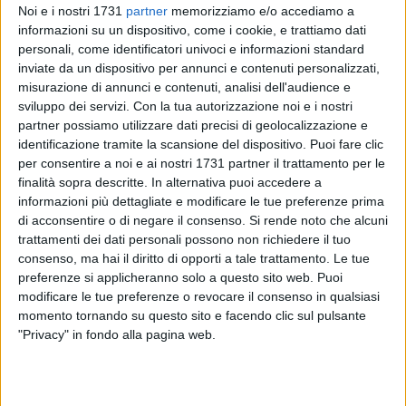
Noi e i nostri 1731
partner
memorizziamo e/o accediamo a
informazioni su un dispositivo, come i cookie, e trattiamo dati
personali, come identificatori univoci e informazioni standard
inviate da un dispositivo per annunci e contenuti personalizzati,
misurazione di annunci e contenuti, analisi dell'audience e
8
sviluppo dei servizi.
Con la tua autorizzazione noi e i nostri
partner possiamo utilizzare dati precisi di geolocalizzazione e
identificazione tramite la scansione del dispositivo. Puoi fare clic
per consentire a noi e ai nostri 1731 partner il trattamento per le
Per consentire l'esecuzione dei lavori, sarà necessario
finalità sopra descritte. In alternativa puoi accedere a
sospendere temporaneamente la normale erogazione idrica
informazioni più dettagliate e modificare le tue preferenze prima
il giorno
13 gennaio 2026
in via Giovanni Gentile, dal
di acconsentire o di negare il consenso.
Si rende noto che alcuni
Torrente Valenzano fino all'imbocco della ss16, le utenze
trattamenti dei dati personali possono non richiedere il tuo
limitrofe al Torrente Valenzano lato sud, nel tratto compreso
consenso, ma hai il diritto di opporti a tale trattamento. Le tue
preferenze si applicheranno solo a questo sito web. Puoi
tra il lungomare di Cagno Abbrescia e via Gentile, via Arturo
modificare le tue preferenze o revocare il consenso in qualsiasi
Toscanini, via Caldarola, dall'intersezione con via Loiacono
momento tornando su questo sito e facendo clic sul pulsante
fino all'intersezione con via Arturo Toscanini, via Michele
"Privacy" in fondo alla pagina web.
Troisi, via Tenente Cesare Suglia, Largo Puglia, via Michele
Lopez, Strada Zuccararo, via Capitano Pasquale Lofoco, via
Raffaele Perna, via Ferdinando Palasciano, Strada Torre di