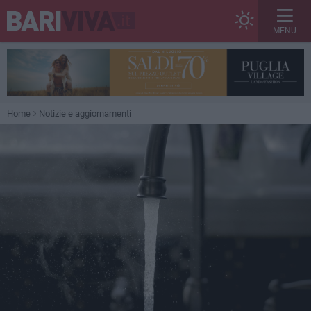
MENU
Home
Notizie e aggiornamenti