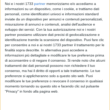
Noi e i nostri 1733
partner
memorizziamo e/o accediamo a
informazioni su un dispositivo, come i cookie, e trattiamo dati
personali, come identificatori univoci e informazioni standard
inviate da un dispositivo per annunci e contenuti personalizzati,
misurazione di annunci e contenuti, analisi dell'audience e
sviluppo dei servizi.
Con la tua autorizzazione noi e i nostri
Acquedotto Pugliese sta effettuando interventi per il
partner possiamo utilizzare dati precisi di geolocalizzazione e
miglioramento del servizio nel quartiere Poggiofranco
identificazione tramite la scansione del dispositivo. Puoi fare clic
per consentire a noi e ai nostri 1733 partner il trattamento per le
dell'abitato di Bari (BA). I lavori riguardano la
finalità sopra descritte. In alternativa puoi accedere a
distrettualizzazione e il controllo delle pressioni nelle reti
informazioni più dettagliate e modificare le tue preferenze prima
idriche.
di acconsentire o di negare il consenso.
Si rende noto che alcuni
trattamenti dei dati personali possono non richiedere il tuo
Per consentire l'esecuzione dei lavori, sarà necessario
consenso, ma hai il diritto di opporti a tale trattamento. Le tue
sospendere temporaneamente la normale erogazione idrica
preferenze si applicheranno solo a questo sito web. Puoi
il 19 maggio 2026 nel quartiere Poggiofranco dell'abitato di
modificare le tue preferenze o revocare il consenso in qualsiasi
momento tornando su questo sito e facendo clic sul pulsante
Bari (BA). In particolare le vie interessate dall'interruzione
"Privacy" in fondo alla pagina web.
sono: via Camillo Rosalba, dall'intersezione con viale Madre
Teresa di Calcutta fino al civico 6 (altezza supermercato
Famila), Via Martin Luter King, dall'intersezione con via