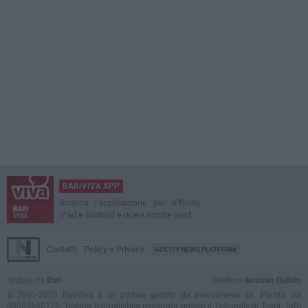
BARIVIVA APP
Scarica l'applicazione per iPhone,
iPad e Android e ricevi notizie push
Contatti
Policy e Privacy
GOCITY NEWS PLATFORM
Notizie da
Bari
Direttore
Antonio Quinto
© 2001-2026 BariViva è un portale gestito da InnovaNews srl. Partita iva
08059640725. Testata giornalistica registrata presso il Tribunale di Trani. Tutti