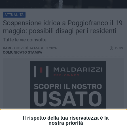
ATTUALITÀ
Sospensione idrica a Poggiofranco il 19
maggio: possibili disagi per i residenti
Tutte le vie coinvolte
BARI -
GIOVEDÌ 14 MAGGIO 2026
12.39
COMUNICATO STAMPA
Il rispetto della tua riservatezza è la
nostra priorità