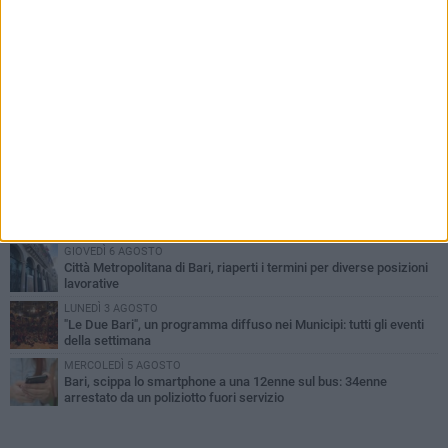
PIÙ LETTI QUESTA SETTIMANA
LUNEDÌ 3 AGOSTO
Continua la stagione dei mercati serali a Bari: il calendario di
agosto
LUNEDÌ 3 AGOSTO
UEFA Euro 2032, formalizzata la disponibilità dello Stadio San
Nicola. Leccese: «Bari è pronta»
VENERDÌ 7 AGOSTO
A S.Spirito il festival del parcheggio selvaggio sul lungomare
Cristoforo Colombo
GIOVEDÌ 6 AGOSTO
Città Metropolitana di Bari, riaperti i termini per diverse posizioni
lavorative
LUNEDÌ 3 AGOSTO
"Le Due Bari", un programma diffuso nei Municipi: tutti gli eventi
della settimana
MERCOLEDÌ 5 AGOSTO
Bari, scippa lo smartphone a una 12enne sul bus: 34enne
arrestato da un poliziotto fuori servizio