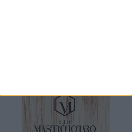
Tornata in funzione la "capa di ferro" tra piazza
Ferrarese ed il lungomare Imperatore Augusto
5 AGOSTO 2026
Prevenzione incendi a Bari, intensificati gli
interventi di sfalcio dell'erba e rimozione dei
rifiuti
5 AGOSTO 2026
Dal sospetto di scoliosi alla scoperta di un
tumore di 3,5 chili: 9 ore di intervento al
“Giovanni Paolo II” di Bari