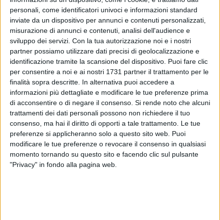
non erano finora mai usciti nella versione digitale
personali, come identificatori univoci e informazioni standard
inviate da un dispositivo per annunci e contenuti personalizzati,
Laura ha voluto fortemente chiudere il disco anche con un
misurazione di annunci e contenuti, analisi dell'audience e
secondo inedito, un meraviglioso brano scritto per lei da
sviluppo dei servizi.
Con la tua autorizzazione noi e i nostri
Levante,
Ti porterai lontano
, disponibile da oggi.
partner possiamo utilizzare dati precisi di geolocalizzazione e
identificazione tramite la scansione del dispositivo. Puoi fare clic
CIAO
è stato scritto da Sam Smith, Fraser T Smith, Paolo
per consentire a noi e ai nostri 1731 partner il trattamento per le
finalità sopra descritte. In alternativa puoi accedere a
Carta, Laura Pausini, Antonio Di Martino e Anice, e
informazioni più dettagliate e modificare le tue preferenze prima
rappresenta la fotografia di una sofferenza consapevole,
di acconsentire o di negare il consenso.
Si rende noto che alcuni
non schivata, non ignorata o rinnegata, e che una volta
trattamenti dei dati personali possono non richiedere il tuo
attraversata, respirata fino in fondo, porta alla libertà.
consenso, ma hai il diritto di opporti a tale trattamento. Le tue
preferenze si applicheranno solo a questo sito web. Puoi
Prodotto da Fraser T Smith (già produttore di Adele e Drake
modificare le tue preferenze o revocare il consenso in qualsiasi
tra gli altri) e Paolo Carta, CIAO è un brano trascinante, dalle
momento tornando su questo sito e facendo clic sul pulsante
"Privacy" in fondo alla pagina web.
sonorità clubbing, che ipnotizza dal primo ascolto.
"
CIAO è un brano molto particolare che ho avuto la fortuna di
ricevere inaspettatamente questa estate, scritto tra gli altri
da Sam Smith, un artista che stimo molto –
racconta Laura