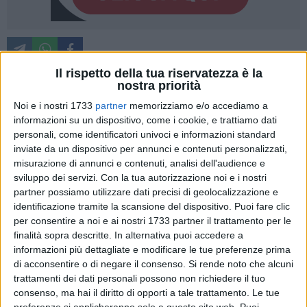
Il rispetto della tua riservatezza è la
nostra priorità
Due concerti, due formazioni cameristiche di grande profilo
Noi e i nostri 1733
partner
memorizziamo e/o accediamo a
internazionale e un unico filo conduttore: il dialogo tra
informazioni su un dispositivo, come i cookie, e trattiamo dati
personali, come identificatori univoci e informazioni standard
memoria musicale, ricerca interpretativa e apertura verso
inviate da un dispositivo per annunci e contenuti personalizzati,
nuove sensibilità artistiche. È questo lo spirito di
Musica
misurazione di annunci e contenuti, analisi dell'audience e
Aperta,
rassegna sostenuta dal Comune di Bari e dalla
sviluppo dei servizi.
Con la tua autorizzazione noi e i nostri
Regione Puglia, con la direzione artistica di Flavio Maddonni,
partner possiamo utilizzare dati precisi di geolocalizzazione e
che nel weekend del 23 e 24 maggio porterà nel capoluogo
identificazione tramite la scansione del dispositivo. Puoi fare clic
pugliese due appuntamenti dedicati alla musica da camera
per consentire a noi e ai nostri 1733 partner il trattamento per le
contemporanea e al repertorio europeo del Novecento.
finalità sopra descritte. In alternativa puoi accedere a
informazioni più dettagliate e modificare le tue preferenze prima
di acconsentire o di negare il consenso.
Si rende noto che alcuni
Il primo concerto è in programma
sabato 23 maggio
alle ore
trattamenti dei dati personali possono non richiedere il tuo
20 nella Sala del Mutilato di Bari. Protagonista sarà il
Duo
consenso, ma hai il diritto di opporti a tale trattamento. Le tue
Antonio Soria
, formazione composta da padre e figlio –