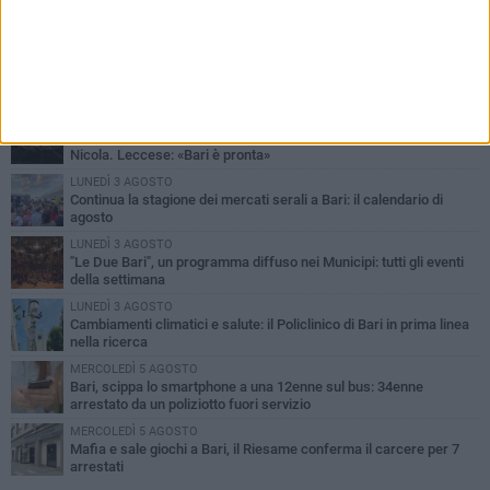
PIÙ LETTI QUESTA SETTIMANA
LUNEDÌ 3 AGOSTO
UEFA Euro 2032, formalizzata la disponibilità dello Stadio San
Nicola. Leccese: «Bari è pronta»
LUNEDÌ 3 AGOSTO
Continua la stagione dei mercati serali a Bari: il calendario di
agosto
LUNEDÌ 3 AGOSTO
"Le Due Bari", un programma diffuso nei Municipi: tutti gli eventi
della settimana
LUNEDÌ 3 AGOSTO
Cambiamenti climatici e salute: il Policlinico di Bari in prima linea
nella ricerca
MERCOLEDÌ 5 AGOSTO
Bari, scippa lo smartphone a una 12enne sul bus: 34enne
arrestato da un poliziotto fuori servizio
MERCOLEDÌ 5 AGOSTO
Mafia e sale giochi a Bari, il Riesame conferma il carcere per 7
arrestati