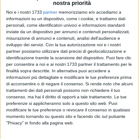
antidiscriminazioni Marika Massara, la POS per l'attuazione
nostra priorità
Politiche sociali minori e famiglie Francesco Elia, i
Noi e i nostri 1733
partner
memorizziamo e/o accediamo a
rappresentanti di Uniba, Poliba e delle associazioni Agedo e
informazioni su un dispositivo, come i cookie, e trattiamo dati
Zona Franka e i dirigenti Asl. Nel corso dell'incontro è stato
personali, come identificatori univoci e informazioni standard
anche proiettato il saluto di Mattia Peradotto, coordinatore
inviate da un dispositivo per annunci e contenuti personalizzati,
dell'Ufficio nazionale antidiscriminazioni razziali - UNAR
misurazione di annunci e contenuti, analisi dell'audience e
sviluppo dei servizi.
Con la tua autorizzazione noi e i nostri
della Presidenza del Consiglio dei Ministri.
partner possiamo utilizzare dati precisi di geolocalizzazione e
identificazione tramite la scansione del dispositivo. Puoi fare clic
II Centro Antidiscriminazioni è un progetto dell'Assessorato
per consentire a noi e ai nostri 1733 partner il trattamento per le
al Welfare del Comune di Bari gestito dalla cooperativa
finalità sopra descritte. In alternativa puoi accedere a
sociale Medihospes all'interno delle attività della Rete dei
informazioni più dettagliate e modificare le tue preferenze prima
Centri Antiviolenza SanFra. Il Centro ha ricevuto un
di acconsentire o di negare il consenso.
Si rende noto che alcuni
finanziamento nazionale pubblico da UNAR (articolo 105-
trattamenti dei dati personali possono non richiedere il tuo
consenso, ma hai il diritto di opporti a tale trattamento. Le tue
quater, come modificato dall'art. 38-bi, comma 1, Decreto
preferenze si applicheranno solo a questo sito web. Puoi
Legge 14 agosto 2020 n. 104 convertito con legge 13 ottobre
modificare le tue preferenze o revocare il consenso in qualsiasi
2020 n. 126).
momento tornando su questo sito e facendo clic sul pulsante
"Privacy" in fondo alla pagina web.
Il servizio offre attività di sostegno psicologico, sociale e
legale in favore di soggetti vittime di discriminazione o