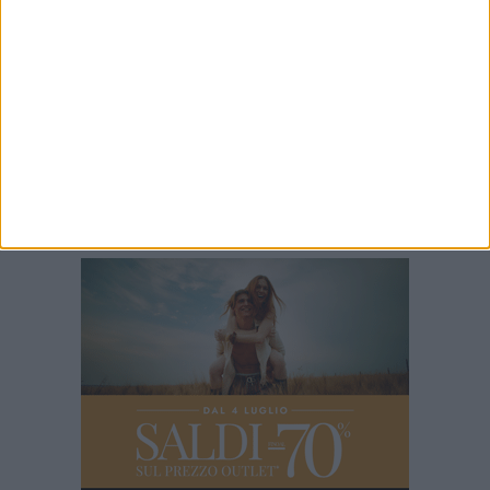
7 AGOSTO 2026
A San Girolamo posizionata la passerella per
migliorare l'accessibilità della spiaggia libera
7 AGOSTO 2026
Appello alla Regione Puglia: le professioni
sanitarie chiedono un confronto sul futuro
degli studi professionali