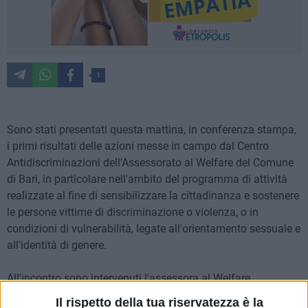
1
Sono stati presentati questa mattina, in conferenza stampa,
i primi risultati delle azioni messe in campo dal Centro
Antidiscriminazioni dell'Assessorato al Welfare del Comune
di Bari, in particolare nell'ambito del programma di attività
realizzate al fine di sensibilizzare la cittadinanza e sostenere
le persone vittime di discriminazione o violenza, o in
condizioni di vulnerabilità, legate all'orientamento sessuale e
all'identità di genere.
All'incontro sono intervenuti l'assessora al Welfare
Francesca Bottalico, la coordinatrice del Centro
Il rispetto della tua riservatezza è la