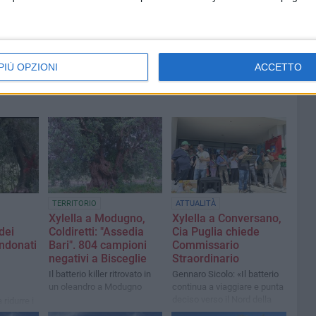
PIÙ OPZIONI
ACCETTO
TERRITORIO
ATTUALITÀ
Xylella a Modugno,
Xylella a Conversano,
dei
Coldiretti: "Assedia
Cia Puglia chiede
ndonati
Bari". 804 campioni
Commissario
negativi a Bisceglie
Straordinario
a
Il batterio killer ritrovato in
Gennaro Sicolo: «Il batterio
un oleandro a Modugno
continua a viaggiare e punta
deciso verso il Nord della
 ridurre i
Puglia»
 e a