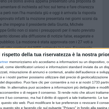
verio De Bonis aveva appena presentato una proposta di
lamentare di inchiesta ad hoc sul tema e fare chiarezza
ia però non l'ha mandata giù e oggi è arrivata la risposta
approvato infatti la mozione presentata nei giorni scorsi da
e che impegna il presidente della Giunta, Michele
eppe Grillo non ci siano i presupposti per il reato previsto
uanto idoneo alla diffusione di notizie false, esagerate e
e pubblico. La mozione è stata approvata con i 27 voti a
gli otto contrari del M5S astenuta la Lega. Favorevole
r votando favorevolmente, che però ha chiarito le
l rispetto della tua riservatezza è la nostra prior
sistenza del reato.
artner
memorizziamo e/o accediamo a informazioni su un dispositivo, c
ali, come identificatori univoci e informazioni standard inviate da un di
zzati, misurazione di annunci e contenuti, analisi dell'audience e svilupp
i e i nostri partner possiamo utilizzare dati precisi di geolocalizzazione 
del dispositivo. Puoi fare clic per consentire a noi e ai nostri 1733 partn
9 AGOSTO 2026
ese: una
35° Anniversario arrivo della
critte. In alternativa puoi accedere a informazioni più dettagliate e modif
Vlora: Bari fa rete
acconsentire o di negare il consenso.
Si rende noto che alcuni trattamen
e il tuo consenso, ma hai il diritto di opporti a tale trattamento. Le tue
 questo sito web. Puoi modificare le tue preferenze o revocare il conse
questo sito e facendo clic sul pulsante "Privacy" in fondo alla pagina