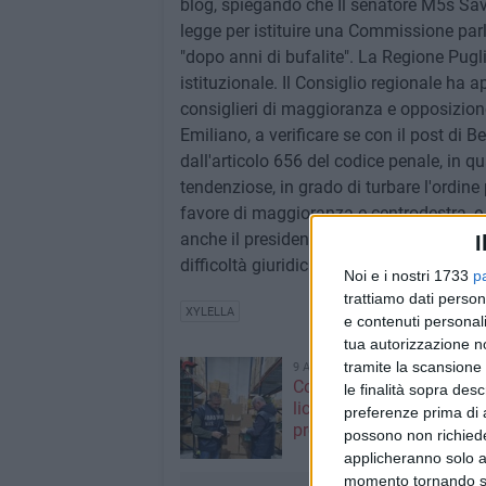
blog, spiegando che Il senatore M5s Sa
legge per istituire una Commissione par
"dopo anni di bufalite". La Regione Pugl
istituzionale. Il Consiglio regionale ha 
consiglieri di maggioranza e opposizion
Emiliano, a verificare se con il post di B
dall'articolo 656 del codice penale, in q
tendenziose, in grado di turbare l'ordin
favore di maggioranza e centrodestra, e 
anche il presidente Michele Emiliano, pu
I
difficoltà giuridiche per accertare la sus
Noi e i nostri 1733
p
trattiamo dati person
XYLELLA
e contenuti personali
tua autorizzazione no
tramite la scansione 
9 AGOSTO 2026
Controlli dei NAS nel Bar
le finalità sopra des
licenza sospesa e 27mila
preferenze prima di 
prodotti sequestrati
possono non richieder
applicheranno solo a
momento tornando su 