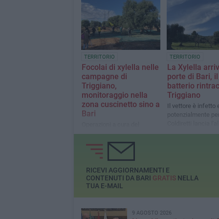
tutelare il compart
da tavola
TERRITORIO
TERRITORIO
Focolai di xylella nelle
La Xylella arriv
campagne di
porte di Bari, il
Triggiano,
batterio rintra
monitoraggio nella
Triggiano
zona cuscinetto sino a
Il vettore è infetto 
Bari
potenzialmente per
Coldiretti lancia l'a
Operazioni a cura del
«Intervenire»
Servizio fitosanitario della
Regione Puglia e l’ARIF
RICEVI AGGIORNAMENTI E
CONTENUTI DA BARI
GRATIS
NELLA
TUA E-MAIL
9 AGOSTO 2026