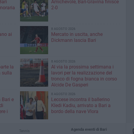
Bari
Amichevole, Bari-Gravina finisce
noraria
2-0
8 AGOSTO 2026
ano ai
Mercato in uscita, anche
Dickmann lascia Bari
8 AGOSTO 2026
parte la
Al via la prossima settimana i
 sulla
lavori per la realizzazione del
tronco di fogna bianca in corso
Alcide De Gasperi
8 AGOSTO 2026
 Bari e
Leccese incontra il ballerino
di
Kledi Kadiu, arrivato a Bari a
re i
bordo della nave Vlora
Agenda eventi di Bari
Tennis