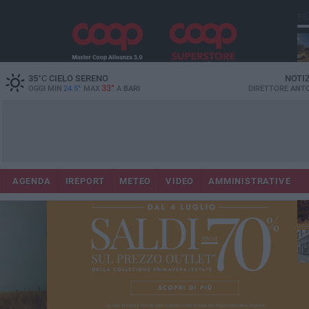
PI
Co
35
°C
CIELO SERENO
NOTI
33°
OGGI MIN
24.5°
MAX
A
BARI
DIRETTORE
ANTO
AGENDA
IREPORT
METEO
VIDEO
AMMINISTRATIVE
Lec