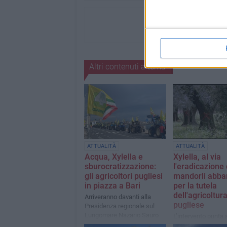
Altri contenuti a tema
ATTUALITÀ
ATTUALITÀ
Acqua, Xylella e
Xylella, al via
sburocratizzazione:
l'eradicazione 
gli agricoltori pugliesi
mandorli abba
in piazza a Bari
per la tutela
dell'agricoltur
Arriveranno davanti alla
pugliese
Presidenza regionale sul
Lungomare Nazario Sauro
L’intervento punta a
focolai d’infezione