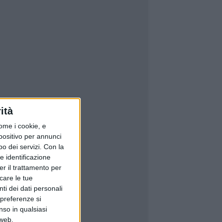
ità
ome i cookie, e
spositivo per annunci
o dei servizi.
Con la
e identificazione
er il trattamento per
icare le tue
ti dei dati personali
 preferenze si
nso in qualsiasi
 web.