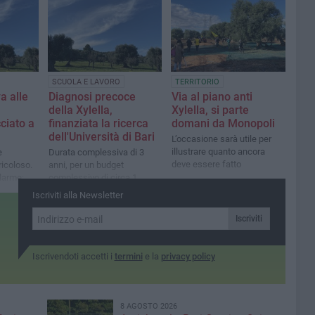
o dell’uva
SCUOLA E LAVORO
TERRITORIO
a alle
Diagnosi precoce
Via al piano anti
della Xylella,
Xylella, si parte
cciato a
finanziata la ricerca
domani da Monopoli
dell'Università di Bari
L’occasione sarà utile per
illustrare quanto ancora
e
Durata complessiva di 3
deve essere fatto
icoloso.
anni, per un budget
llarme:
complessivo di circa 1
milione di euro
Iscriviti alla Newsletter
Iscriviti
Iscrivendoti accetti i
termini
e la
privacy policy
8 AGOSTO 2026