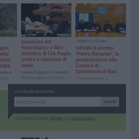
tutelare il comparto dell’uva
da tavola
Invasione del
EVENTI E CULTURA
fotovoltaico: a Bari
ugno,
Istituito il premio
iniziativa di CIA Puglia
sedia
"Pietro Ravanas", la
contro il consumo di
pioni
presentazione alla
suolo
eglie
Camera di
Commercio di Bari
Lunedì 9 giugno ci saranno
rovato in
Pentassuglia e Paolicelli.
dugno
Il commerciante e
Dati, casistica e quadro
agronomo francese che
normativo di un’invasione
rivoluzionò il sistema
Iscriviti alla Newsletter
pericolosa
olivicolo della Puglia e di
tutto il Sud
Iscriviti
Iscrivendoti accetti i
termini
e la
privacy policy