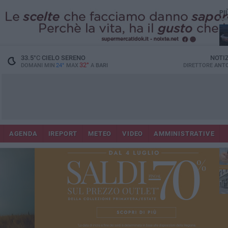
PI
Lec
33.5
°C
CIELO SERENO
NOTI
32°
DOMANI MIN
24°
MAX
A
BARI
DIRETTORE
ANTO
AGENDA
IREPORT
METEO
VIDEO
AMMINISTRATIVE
ri
fuo