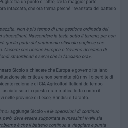
uglia: tra un punto e l'altro, c'è la maggior parte
cora intaccata, che ora trema perché l'avanzata del batterio
pazzita. Non è più tempo di una gestione ordinaria del
 straordinari. Nascondere la testa sotto il terreno, per non
à quella parte del patrimonio olivicolo pugliese che
io. Occorre che Unione Europea e Governo decidano di
ndi straordinari e serve che lo facciano ora»
.
nnaro Sicolo
a chiedere che Europa e governo italiano
uazione sia critica e non permetta più rinvii o perdite di
idente regionale di CIA Agricoltori Italiani da tempo
 lasciata sola in questa drammatica lotta contro il
ivi nelle province di Lecce, Brindisi e Taranto.
simo»
aggiunge Sicolo «
e le operazioni di continuo
però, deve essere supportata ai massimi livelli sia
problema è che il batterio continua a viaggiare e punta