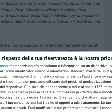
 si riuscirà a fermarlo, sarà un disastro. Noi lo diciamo da
nario, da un lato, per accelerare le operazioni di
una vasta opera di contrasto; dall'altro, per finanziare la
nalmente a metodi e procedure che risolvano il problema una
rrivata, ma i pochi casi sono stati prontamente circoscritti
viste dalle procedure di prevenzione e contrasto. In
 stato riscontrato alcun caso. L'Area Metropolitana di Bari,
l rispetto della tua riservatezza è la nostra prior
piano, la BAT con Andria e la Capitanata sono territori
artner
memorizziamo e/o accediamo a informazioni su un dispositivo, c
ali, come identificatori univoci e informazioni standard inviate da un di
zzati, misurazione di annunci e contenuti, analisi dell'audience e svilupp
i aziende olivicole, centinaia di frantoi, un fatturato che
i e i nostri partner possiamo utilizzare dati precisi di geolocalizzazione 
del dispositivo. Puoi fare clic per consentire a noi e ai nostri 1733 partn
mini e tanti giovani che sempre più spesso sono
critte. In alternativa puoi accedere a informazioni più dettagliate e modif
e, quello olivicolo-oleario, tra i più moderni e innovativi
acconsentire o di negare il consenso.
Si rende noto che alcuni trattamen
e il tuo consenso, ma hai il diritto di opporti a tale trattamento. Le tue
 questo sito web. Puoi modificare le tue preferenze o revocare il conse
 disastrosa diffusione del batterio è altissimo»
spiega