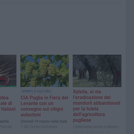
Xylella, al via
EVENTI E CULTURA
l'eradicazione dei
blea
CIA Puglia in Fiera del
mandorli abbandonati
ale di
Levante con un
per la tutela
Italiani
convegno sui vitigni
dell'agricoltura
autoctoni
pugliese
aprile
Giovedì 19 marzo nella Sala
Principi
1 del Centro Convegni
L’intervento punta a ridurre i
focolai d’infezione e a