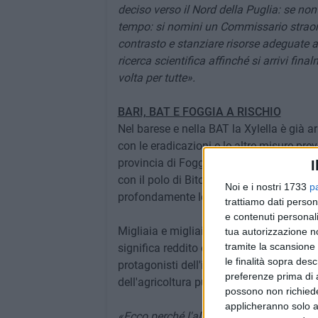
deciso verso il Nord della Puglia: se non
tempo: si nomini un Commissario straordi
contrasto e stanziare risorse adeguate a 
ricerca scientifica affinché si arrivi fi
volta per tutte».
BARI, BAT E FOGGIA A RISCHIO
Nel barese e nella BAT la Xylella è già a
con le eradicazioni e le altre misure pre
provincia di Foggia, invece, finora non è
I
con il polo di Bitonto e Corato in primo 
Noi e i nostri 1733
p
profondamente legati all'olivicoltura.
trattiamo dati person
e contenuti personali
Migliaia e migliaia di ettari di oliveti e d
tua autorizzazione no
tramite la scansione 
significa reddito e lavoro per donne, uo
le finalità sopra des
protagonisti dell'innovazione di un settor
preferenze prima di 
dell'agricoltura pugliese.
possono non richieder
applicheranno solo a
«Ecco perché l'allarme per un'eventuale e