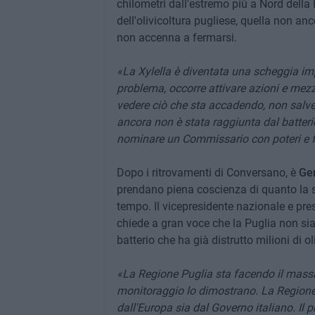
chilometri dall'estremo più a Nord della P
dell'olivicoltura pugliese, quella non an
non accenna a fermarsi.
«La Xylella è diventata una scheggia im
problema, occorre attivare azioni e mezzi
vedere ciò che sta accadendo, non salver
ancora non è stata raggiunta dal batter
nominare un Commissario con poteri e fo
Dopo i ritrovamenti di Conversano, è
Ge
prendano piena coscienza di quanto la sit
tempo. Il vicepresidente nazionale e pres
chiede a gran voce che la Puglia non sia
batterio che ha già distrutto milioni di ol
«La Regione Puglia sta facendo il mas
monitoraggio lo dimostrano. La Regione, 
dall'Europa sia dal Governo italiano. Il 