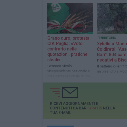
Grano duro, protesta
TERRITORIO
CIA Puglia: «Voto
Xylella a Mod
contrario nelle
Coldiretti: "As
quotazioni, pratiche
Bari". 804 cam
sleali»
negativi a Bisc
Gennaro Sicolo,
Il batterio killer rit
vicepresidente nazionale e
un oleandro a Mo
presidente regionale di CIA
Agricoltori Italiani:
«Scegliere esclusivamente
pasta realizzata al 100% con
grano italiano»
RICEVI AGGIORNAMENTI E
CONTENUTI DA BARI
GRATIS
NELLA
TUA E-MAIL