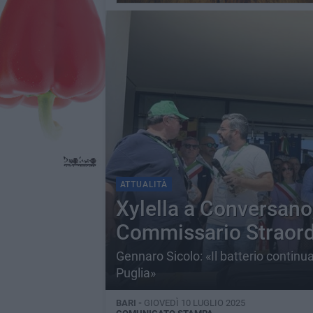
ATTUALITÀ
Xylella a Conversano
Commissario Straord
Gennaro Sicolo: «Il batterio continua
Puglia»
BARI -
GIOVEDÌ 10 LUGLIO 2025