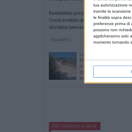
tua autorizzazione no
tramite la scansione 
Basterebbe poco per essere tutti come Mar
le finalità sopra des
Covid avrebbe dovuto renderci migliori,
preferenze prima di 
dovrebbe pensare prima di tutto a sé stes
possono non richieder
applicheranno solo a
SOLIDARIETÀ
momento tornando su 
6 AGOSTO 2026
Manutenzione strade e
marciapiedi nei cinque m
di Bari: stanziati 16 milio
euro
Altri contenuti a tema