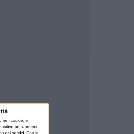
ità
ome i cookie, e
spositivo per annunci
o dei servizi.
Con la