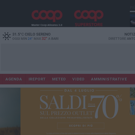
PI
Lec
31.5
°C
CIELO SERENO
NOTI
32°
OGGI MIN
24°
MAX
A
BARI
DIRETTORE
ANTO
AGENDA
IREPORT
METEO
VIDEO
AMMINISTRATIVE
Gi
Bar
ri