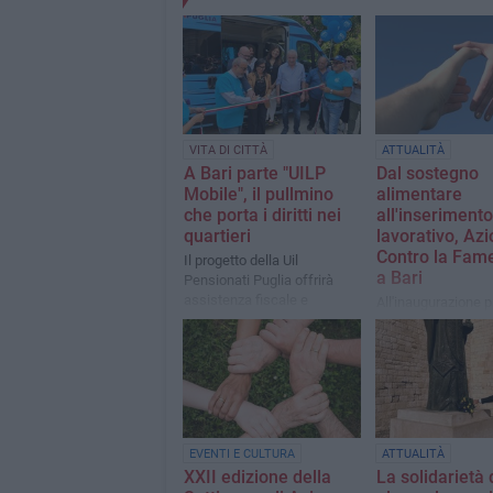
VITA DI CITTÀ
ATTUALITÀ
A Bari parte "UILP
Dal sostegno
Mobile", il pullmino
alimentare
che porta i diritti nei
all'inserimento
quartieri
lavorativo, Az
Contro la Fame
Il progetto della Uil
a Bari
Pensionati Puglia offrirà
assistenza fiscale e
All'inaugurazione p
previdenziale, orientamento
l'assessore Miche
ai servizi e supporto digitale
Cavone e la vicepr
ad anziani e persone con
del Consiglio regio
disabilità
Elisabetta Vaccare
EVENTI E CULTURA
ATTUALITÀ
XXII edizione della
La solidarietà 