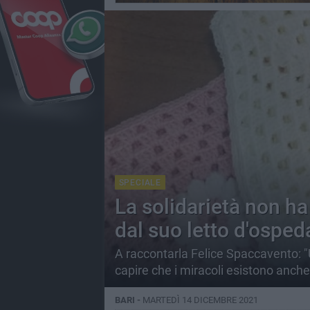
SPECIALE
La solidarietà non ha 
dal suo letto d'osped
A raccontarla Felice Spaccavento: "U
capire che i miracoli esistono anche
BARI -
MARTEDÌ 14 DICEMBRE 2021