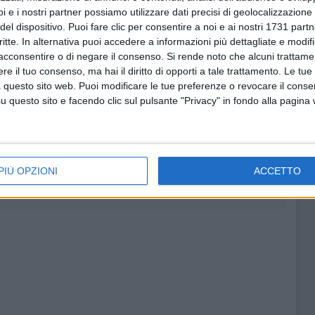
i e i nostri partner possiamo utilizzare dati precisi di geolocalizzazione 
del dispositivo. Puoi fare clic per consentire a noi e ai nostri 1731 partn
ia, e pensare anche agli altri e non solo a noi stessi. Il
critte. In alternativa puoi accedere a informazioni più dettagliate e modif
 imparare da chi come Maria pensa agli altri quando
acconsentire o di negare il consenso.
Si rende noto che alcuni trattamen
sa, dovrebbe farci davvero riflettere.
e il tuo consenso, ma hai il diritto di opporti a tale trattamento. Le tue
 questo sito web. Puoi modificare le tue preferenze o revocare il conse
questo sito e facendo clic sul pulsante "Privacy" in fondo alla pagina
6 AGOSTO 2026
Torna a riunirsi il Consiglio
unicipi
comunale di Bari
ni di
PIÙ OPZIONI
ACCETTO