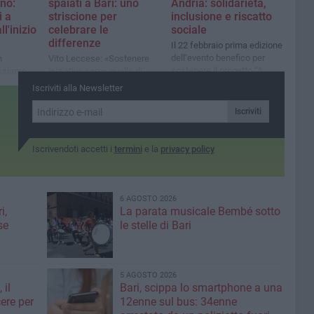
ino:
spaiati a Bari: uno
Andria: solidarietà,
i a
striscione per
inclusione e riscatto
l'inizio
celebrare le
sociale
differenze
Il 22 febbraio prima edizione
dell’evento benefico per
n
Vito Leccese: «Sostenere
sostenere il progetto “A
ossiamo
iniziative come quelle di
Mano Libera – Senza
ori della
Zerobarriere significa
Iscriviti alla Newsletter
Sbarre”
promuovere rispetto»
Iscriviti
Iscrivendoti accetti i
termini
e la
privacy policy
6 AGOSTO 2026
i,
La parata musicale Bembé sotto
se
le stelle di Bari
5 AGOSTO 2026
 il
Bari, scippa lo smartphone a una
ere per
12enne sul bus: 34enne