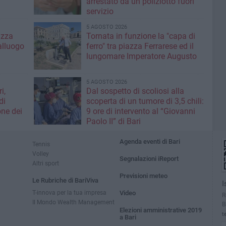
arrestato da un poliziotto fuori
servizio
5 AGOSTO 2026
azza
Tornata in funzione la "capa di
alluogo
ferro" tra piazza Ferrarese ed il
lungomare Imperatore Augusto
5 AGOSTO 2026
i,
Dal sospetto di scoliosi alla
di
scoperta di un tumore di 3,5 chili:
one dei
9 ore di intervento al “Giovanni
Paolo II” di Bari
Agenda eventi di Bari
Tennis
Volley
Segnalazioni iReport
Altri sport
Previsioni meteo
Le Rubriche di BariViva
I
T-innova per la tua impresa
Video
R
Il Mondo Wealth Management
B
Elezioni amministrative 2019
t
a Bari