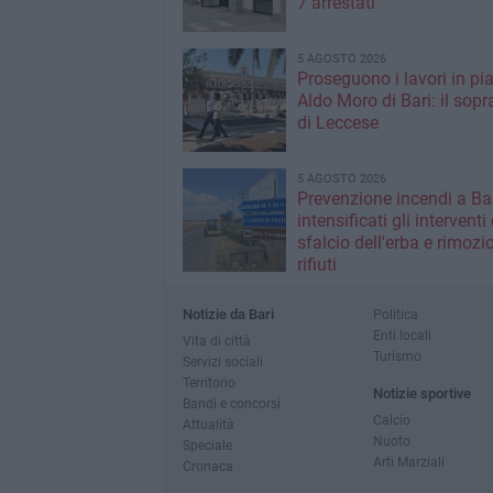
7 arrestati
5 AGOSTO 2026
Proseguono i lavori in pi
Aldo Moro di Bari: il sopr
di Leccese
5 AGOSTO 2026
Prevenzione incendi a Bar
intensificati gli interventi 
sfalcio dell'erba e rimozi
rifiuti
Notizie da Bari
Politica
Enti locali
Vita di città
Turismo
Servizi sociali
Territorio
Notizie sportive
Bandi e concorsi
Calcio
Attualità
Nuoto
Speciale
Arti Marziali
Cronaca