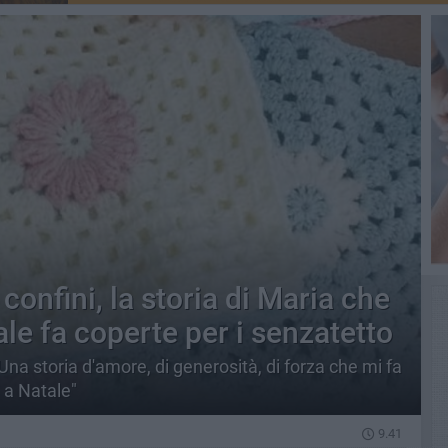
confini, la storia di Maria che
ale fa coperte per i senzatetto
na storia d'amore, di generosità, di forza che mi fa
 a Natale"
9.41