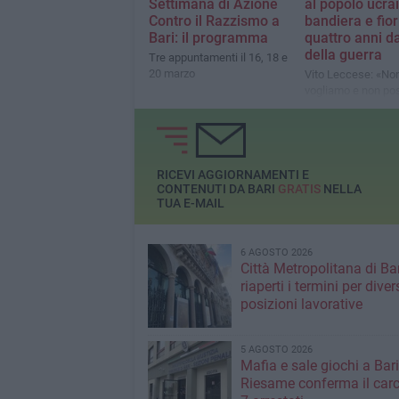
Settimana di Azione
al popolo ucra
Contro il Razzismo a
bandiera e fior
Bari: il programma
quattro anni dal
della guerra
Tre appuntamenti il 16, 18 e
20 marzo
Vito Leccese: «No
vogliamo e non p
rassegnarci agli orr
guerra»
RICEVI AGGIORNAMENTI E
CONTENUTI DA BARI
GRATIS
NELLA
TUA E-MAIL
6 AGOSTO 2026
Città Metropolitana di Bar
riaperti i termini per diver
posizioni lavorative
5 AGOSTO 2026
Mafia e sale giochi a Bari,
Riesame conferma il carc