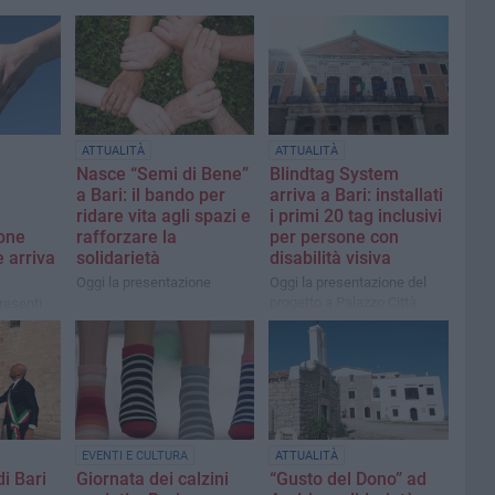
ATTUALITÀ
ATTUALITÀ
Nasce “Semi di Bene”
Blindtag System
a Bari: il bando per
arriva a Bari: installati
ridare vita agli spazi e
i primi 20 tag inclusivi
ione
rafforzare la
per persone con
 arriva
solidarietà
disabilità visiva
Oggi la presentazione
Oggi la presentazione del
progetto a Palazzo Città
resenti
langelo
esidente
nale
lla
EVENTI E CULTURA
ATTUALITÀ
di Bari
Giornata dei calzini
“Gusto del Dono” ad