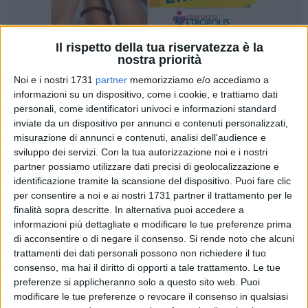
Il rispetto della tua riservatezza è la
nostra priorità
43
A cura di
ELGA MONTANI
Noi e i nostri 1731
partner
memorizziamo e/o accediamo a
informazioni su un dispositivo, come i cookie, e trattiamo dati
personali, come identificatori univoci e informazioni standard
inviate da un dispositivo per annunci e contenuti personalizzati,
C'è una struttura nel quartiere Poggiofranco a Bari che tutti
misurazione di annunci e contenuti, analisi dell'audience e
conoscono come l'ex mercato coperto e che da anni è
sviluppo dei servizi.
Con la tua autorizzazione noi e i nostri
abbandonata al suo destino. Continua il nostro viaggio negli
partner possiamo utilizzare dati precisi di geolocalizzazione e
immobili abbandonati della città, luoghi un tempo pieni di
identificazione tramite la scansione del dispositivo. Puoi fare clic
per consentire a noi e ai nostri 1731 partner il trattamento per le
vita, rumori, suoni e oggi silenziosi fantasmi di un passato
finalità sopra descritte. In alternativa puoi accedere a
prossimo. L'ex mercato di Poggiofranco è una struttura su tre
informazioni più dettagliate e modificare le tue preferenze prima
piani di circa 6 mila metri quadri. Qui, dall'inizio degli anni
di acconsentire o di negare il consenso.
Si rende noto che alcuni
'90 gli abitanti del quartiere, e non solo, facevano la spesa,
trattamenti dei dati personali possono non richiedere il tuo
contrattavano il prezzo della carne, acquistavano beni di vari
consenso, ma hai il diritto di opporti a tale trattamento. Le tue
tipo. Poi nel 2003 le saracinesche si sono abbassate. I circa
preferenze si applicheranno solo a questo sito web. Puoi
50 operatori hanno deciso di abbandonare i locali non
modificare le tue preferenze o revocare il consenso in qualsiasi