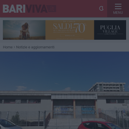
MENU
Home
Notizie e aggiornamenti