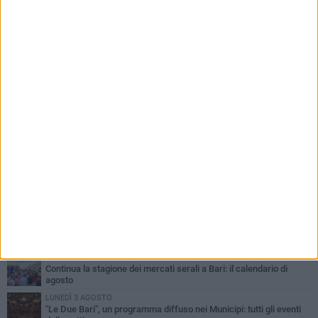
PIÙ LETTI QUESTA SETTIMANA
LUNEDÌ 3 AGOSTO
UEFA Euro 2032, formalizzata la disponibilità dello Stadio San
Nicola. Leccese: «Bari è pronta»
LUNEDÌ 3 AGOSTO
Continua la stagione dei mercati serali a Bari: il calendario di
agosto
LUNEDÌ 3 AGOSTO
"Le Due Bari", un programma diffuso nei Municipi: tutti gli eventi