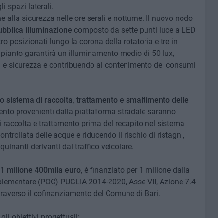
i spazi laterali.
 alla sicurezza nelle ore serali e notturne. Il nuovo nodo
ubblica illuminazione
composto da sette punti luce a LED
tro posizionati lungo la corona della rotatoria e tre in
mpianto garantirà un illuminamento medio di 50 lux,
tà e sicurezza e contribuendo al contenimento dei consumi
.
to sistema di raccolta, trattamento e smaltimento delle
ento provenienti dalla piattaforma stradale saranno
 raccolta e trattamento prima del recapito nel sistema
trollata delle acque e riducendo il rischio di ristagni,
uinanti derivanti dal traffico veicolare.
i
1 milione 400mila euro
, è finanziato per 1 milione dalla
ementare (POC) PUGLIA 2014-2020, Asse VII, Azione 7.4
ttraverso il cofinanziamento del Comune di Bari.
li obiettivi progettuali: