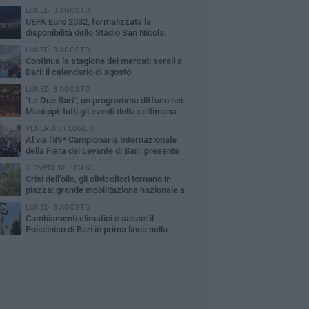
LUNEDÌ 3 AGOSTO
UEFA Euro 2032, formalizzata la
disponibilità dello Stadio San Nicola.
cese: «Bari è pronta»
LUNEDÌ 3 AGOSTO
Continua la stagione dei mercati serali a
Bari: il calendario di agosto
LUNEDÌ 3 AGOSTO
"Le Due Bari", un programma diffuso nei
Municipi: tutti gli eventi della settimana
VENERDÌ 31 LUGLIO
Al via l'89ª Campionaria Internazionale
della Fiera del Levante di Bari: presente
orgia Meloni
GIOVEDÌ 30 LUGLIO
Crisi dell’olio, gli olivicoltori tornano in
piazza: grande mobilitazione nazionale a
i
LUNEDÌ 3 AGOSTO
Cambiamenti climatici e salute: il
Policlinico di Bari in prima linea nella
cerca