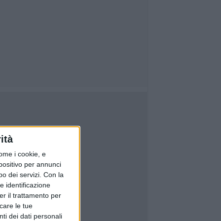
ità
ome i cookie, e
spositivo per annunci
o dei servizi.
Con la
e identificazione
er il trattamento per
icare le tue
ti dei dati personali