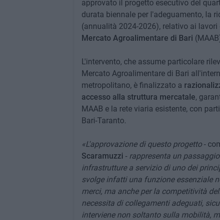
approvato il progetto esecutivo del quart
durata biennale per l'adeguamento, la ri
(annualità 2024-2026), relativo ai lavori
Mercato Agroalimentare di Bari
(MAAB),
L'intervento, che assume particolare rile
Mercato Agroalimentare di Bari all'inter
metropolitano, è finalizzato a
razionaliz
accesso alla struttura mercatale
, garan
MAAB e la rete viaria esistente, con part
Bari-Taranto.
«L'approvazione di questo progetto
- co
Scaramuzzi
-
rappresenta un passaggio 
infrastrutture a servizio di uno dei princi
svolge infatti una funzione essenziale n
merci, ma anche per la competitività dell'
necessita di collegamenti adeguati, sicuri
interviene non soltanto sulla mobilità, ma