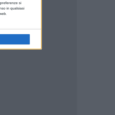
 preferenze si
nso in qualsiasi
 web.