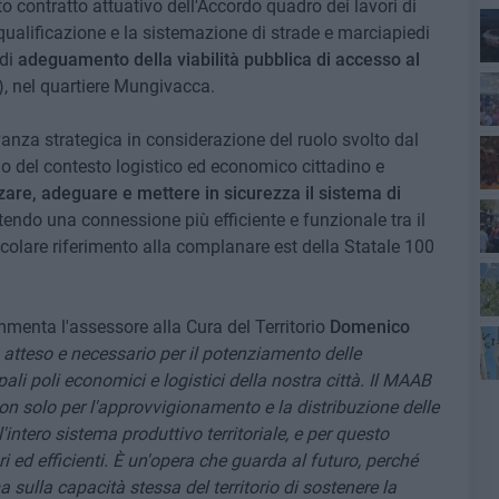
o contratto attuativo dell'Accordo quadro dei lavori di
qualificazione e la sistemazione di strade e marciapiedi
 di
adeguamento della viabilità pubblica di accesso al
Lec
 nel quartiere Mungivacca.
vanza strategica in considerazione del ruolo svolto dal
no del contesto logistico ed economico cittadino e
zare, adeguare e mettere in sicurezza il sistema di
tendo una connessione più efficiente e funzionale tra il
icolare riferimento alla complanare est della Statale 100
Gi
mmenta l'assessore alla Cura del Territorio
Domenico
Bar
atteso e necessario per il potenziamento delle
pali poli economici e logistici della nostra città. Il MAAB
ri
on solo per l'approvvigionamento e la distribuzione delle
intero sistema produttivo territoriale, e per questo
 ed efficienti.
È un'opera che guarda al futuro, perché
 sulla capacità stessa del territorio di sostenere la