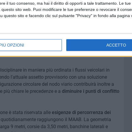
e il tuo consenso, ma hai il diritto di opporti a tale trattamento. Le tue
 questo sito web. Puoi modificare le tue preferenze o revocare il conse
tà attraverso la
realizzazione di una nuova intersezione a
questo sito e facendo clic sul pulsante "Privacy" in fondo alla pagina
acci, denominata "RMAAB", con diametro esterno di 40
della viabilità esistente.
figurano il miglioramento dell'accessibilità al mercato,
PIÙ OPZIONI
ACCETTO
zione e la piena compatibilità dell'infrastruttura con il
isciplinare in maniera più ordinata i flussi veicolari in
uendo l'attuale assetto provvisorio con una soluzione
figurazione circolare del nodo viario contribuirà inoltre a
re più chiare le precedenze e a
diminuire i punti di conflitto
ione è stata riservata alle
esigenze di percorrenza dei
quotidianamente raggiungono il MAAB. La geometria
arga 9 metri, corsie da 3,50 metri, banchine laterali e