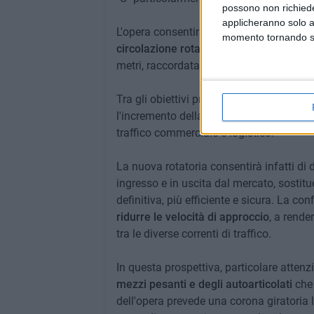
possono non richieder
applicheranno solo a
L'opera consentirà di superare tali critici
momento tornando su 
circolazione rotatoria
compatta a tre br
metri, raccordata ai rami nord, est e sud 
Tra gli obiettivi principali del progetto 
l'incremento della sicurezza della circola
traffico commerciale e logistico.
La nuova rotatoria consentirà infatti di d
ingresso e in uscita dal mercato, sostit
definitiva, più efficiente e sicura. La con
ridurre le velocità di approccio
, a rende
tra le diverse correnti di traffico.
In questa prospettiva, particolare attenz
mezzi pesanti e degli autoarticolati
che 
dell'opera prevede una corona giratoria l