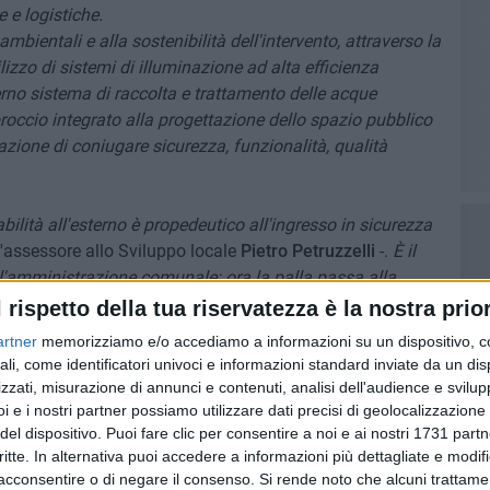
 e logistiche.
ambientali e alla sostenibilità dell'intervento, attraverso la
ilizzo di sistemi di illuminazione ad alta efficienza
rno sistema di raccolta e trattamento delle acque
occio integrato alla progettazione dello spazio pubblico
azione di coniugare sicurezza, funzionalità, qualità
bilità all'esterno è propedeutico all'ingresso in sicurezza
l'assessore allo Sviluppo locale
Pietro Petruzzelli
-.
È il
l'amministrazione comunale: ora la palla passa alla
esca a favorire in tempi rapidi lo spostamento degli
l rispetto della tua riservatezza è la nostra prior
truttura».
artner
memorizziamo e/o accediamo a informazioni su un dispositivo, c
ali, come identificatori univoci e informazioni standard inviate da un di
a dell'area oggetto dell'intervento, basata su bretelle
zzati, misurazione di annunci e contenuti, analisi dell'audience e svilupp
une criticità che incidono sulla fluidità e sulla sicurezza
i e i nostri partner possiamo utilizzare dati precisi di geolocalizzazione 
trano il restringimento della bretella nord, difficoltà di
del dispositivo. Puoi fare clic per consentire a noi e ai nostri 1731 partn
critte. In alternativa puoi accedere a informazioni più dettagliate e modif
omplanare e la presenza, sulla bretella sud, di una curva a
acconsentire o di negare il consenso.
Si rende noto che alcuni trattamen
ransito dei mezzi pesanti.