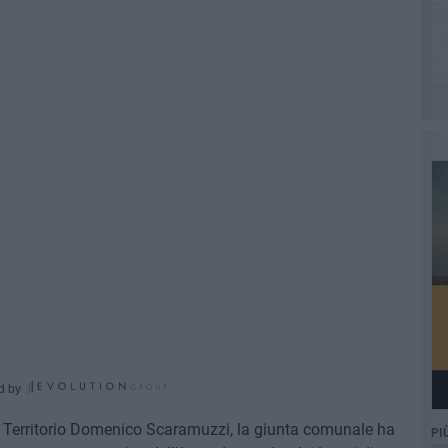
d by
l Territorio Domenico Scaramuzzi, la giunta comunale ha
PI