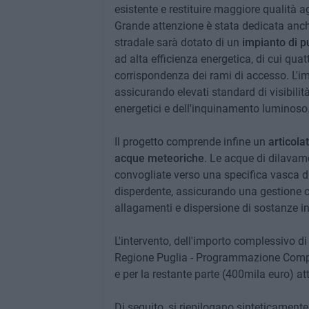
esistente e restituire maggiore qualità agl
Grande attenzione è stata dedicata anche
stradale sarà dotato di un
impianto di p
ad alta efficienza energetica, di cui quat
corrispondenza dei rami di accesso. L'i
assicurando elevati standard di visibili
energetici e dell'inquinamento luminoso
Il progetto comprende infine un
articola
acque meteoriche
. Le acque di dilavam
convogliate verso una specifica vasca di
disperdente, assicurando una gestione con
allagamenti e dispersione di sostanze inq
L'intervento, dell'importo complessivo d
Regione Puglia - Programmazione Compl
e per la restante parte (400mila euro) a
Di seguito, si riepilogano sinteticamente g